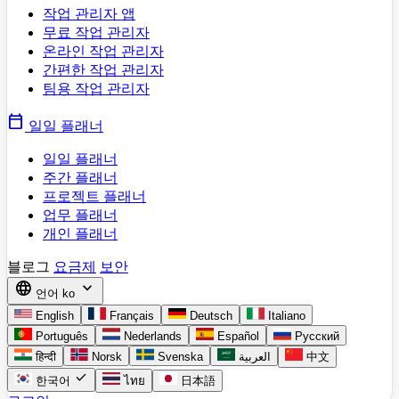
작업 관리자 앱
무료 작업 관리자
온라인 작업 관리자
간편한 작업 관리자
팀용 작업 관리자
calendar_today
일일 플래너
일일 플래너
주간 플래너
프로젝트 플래너
업무 플래너
개인 플래너
블로그
요금제
보안
language
expand_more
언어
ko
English
Français
Deutsch
Italiano
Português
Nederlands
Español
Русский
हिन्दी
Norsk
Svenska
العربية
中文
check
한국어
ไทย
日本語