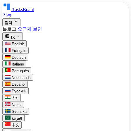
TasksBoard
기능
expand_more
탐색
블로그
요금제
보안
language
expand_more
ko
English
Français
Deutsch
Italiano
Português
Nederlands
Español
Русский
हिन्दी
Norsk
Svenska
العربية
中文