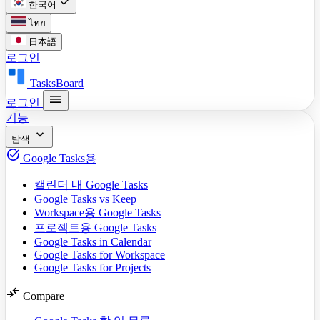
check
한국어
ไทย
日本語
로그인
TasksBoard
menu
로그인
기능
expand_more
탐색
task_alt
Google Tasks용
캘린더 내 Google Tasks
Google Tasks vs Keep
Workspace용 Google Tasks
프로젝트용 Google Tasks
Google Tasks in Calendar
Google Tasks for Workspace
Google Tasks for Projects
compare_arrows
Compare