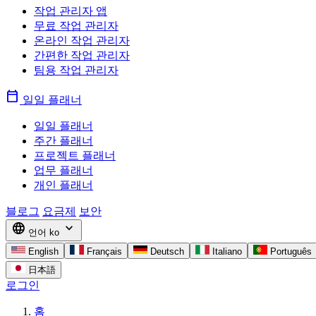
작업 관리자 앱
무료 작업 관리자
온라인 작업 관리자
간편한 작업 관리자
팀용 작업 관리자
calendar_today
일일 플래너
일일 플래너
주간 플래너
프로젝트 플래너
업무 플래너
개인 플래너
블로그
요금제
보안
language
expand_more
언어
ko
English
Français
Deutsch
Italiano
Português
日本語
로그인
홈