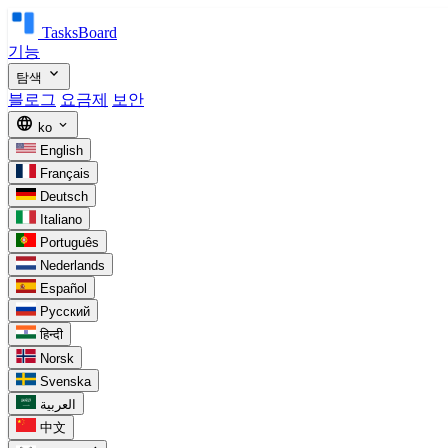
TasksBoard
기능
expand_more
탐색
블로그
요금제
보안
language
expand_more
ko
English
Français
Deutsch
Italiano
Português
Nederlands
Español
Русский
हिन्दी
Norsk
Svenska
العربية
中文