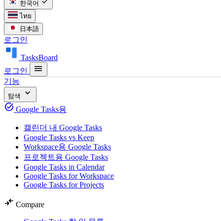
check
한국어
ไทย
日本語
로그인
TasksBoard
menu
로그인
기능
expand_more
탐색
task_alt
Google Tasks용
캘린더 내 Google Tasks
Google Tasks vs Keep
Workspace용 Google Tasks
프로젝트용 Google Tasks
Google Tasks in Calendar
Google Tasks for Workspace
Google Tasks for Projects
compare_arrows
Compare