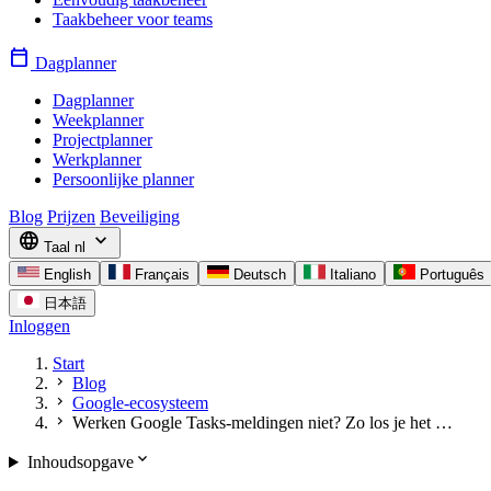
Taakbeheer voor teams
calendar_today
Dagplanner
Dagplanner
Weekplanner
Projectplanner
Werkplanner
Persoonlijke planner
Blog
Prijzen
Beveiliging
language
expand_more
Taal
nl
English
Français
Deutsch
Italiano
Português
日本語
Inloggen
Start
chevron_right
Blog
chevron_right
Google-ecosysteem
chevron_right
Werken Google Tasks-meldingen niet? Zo los je het …
expand_more
Inhoudsopgave