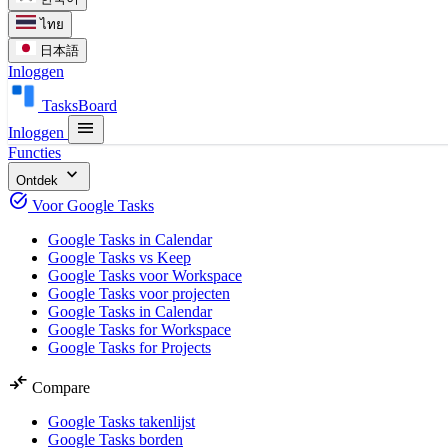
ไทย
日本語
Inloggen
TasksBoard
menu
Inloggen
Functies
expand_more
Ontdek
task_alt
Voor Google Tasks
Google Tasks in Calendar
Google Tasks vs Keep
Google Tasks voor Workspace
Google Tasks voor projecten
Google Tasks in Calendar
Google Tasks for Workspace
Google Tasks for Projects
compare_arrows
Compare
Google Tasks takenlijst
Google Tasks borden