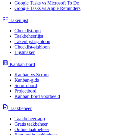
Google Tasks vs Microsoft To Do
Google Tasks vs Apple Reminders
checklist
Takenlijst
Checklist-app
Taakbeheerlijst
Takenlijst-sjabloon
Checklist-sjabloon
Lijstmaker
view_kanban
Kanban-bord
Kanban vs Scrum
Kanban-gids
Scrum-bord
Projectbord
Kanban-bord voorbeeld
task
Taakbeheer
Taakbeheer-app
Gratis taakbeheer
Online taakbeheer
Eenvoudig taakbeheer