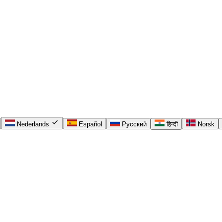
check
Nederlands
Español
Русский
हिन्दी
Norsk