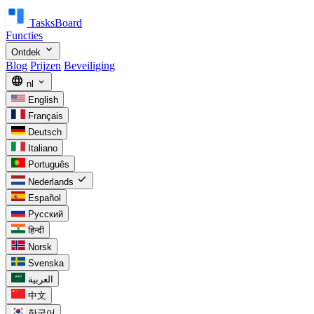
TasksBoard
Functies
expand_more
Ontdek
Blog
Prijzen
Beveiliging
language
expand_more
nl
English
Français
Deutsch
Italiano
Português
check
Nederlands
Español
Русский
हिन्दी
Norsk
Svenska
العربية
中文
한국어