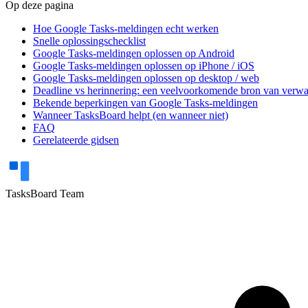
Op deze pagina
Hoe Google Tasks-meldingen echt werken
Snelle oplossingschecklist
Google Tasks-meldingen oplossen op Android
Google Tasks-meldingen oplossen op iPhone / iOS
Google Tasks-meldingen oplossen op desktop / web
Deadline vs herinnering: een veelvoorkomende bron van verwa
Bekende beperkingen van Google Tasks-meldingen
Wanneer TasksBoard helpt (en wanneer niet)
FAQ
Gerelateerde gidsen
TasksBoard Team