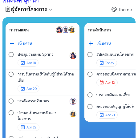
เริ่มต้นฟรี
ดูราคา
assignment
palette
expand_more
ผู้จัดการโครงการ
Theme
การวางแผน
การดำเนินการ
เพิ่มงาน
เพิ่มงาน
ประชุมวางแผน Sprint
อัปเดตแผนงานโครงการ
Apr 18
Today
การปรับความเข้าใจกับผู้มีส่วนได้ส่วน
ตรวจสอบขีดความสามารถ
เสีย
Apr 12
Apr 20
การประเมินความเสี่ยง
การจัดสรรทรัพยากร
ตรวจสอบสัญญาผู้ให้บริกา
กำหนดเป้าหมายหลักของ
Apr 21
โครงการ
Apr 22