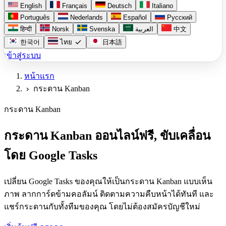
English
Français
Deutsch
Italiano
Português
Nederlands
Español
Русский
हिन्दी
Norsk
Svenska
العربية
中文
check
한국어
ไทย
日本語
เข้าสู่ระบบ
หน้าแรก
กระดาน Kanban
chevron_right
กระดาน Kanban
กระดาน Kanban ออนไลน์ฟรี, ขับเคลื่อน
โดย Google Tasks
เปลี่ยน Google Tasks ของคุณให้เป็นกระดาน Kanban แบบเห็น
ภาพ ลากการ์ดข้ามคอลัมน์ ติดตามความคืบหน้าได้ทันที และ
แชร์กระดานกับทั้งทีมของคุณ โดยไม่ต้องสมัครบัญชีใหม่