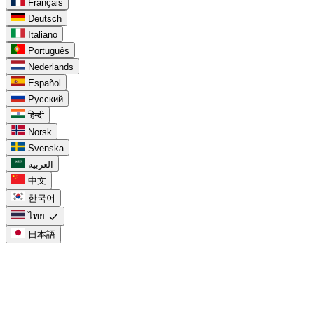
Français
Deutsch
Italiano
Português
Nederlands
Español
Русский
हिन्दी
Norsk
Svenska
العربية
中文
한국어
check
ไทย
日本語
task_alt
สำหรับ Google Tasks
Google Tasks ใน Calendar
chevron_right
Google Tasks กับ Keep
chevron_right