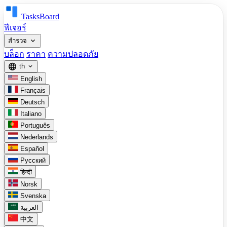
TasksBoard
ฟีเจอร์
expand_more
สำรวจ
บล็อก
ราคา
ความปลอดภัย
language
th
expand_more
English
Français
Deutsch
Italiano
Português
Nederlands
Español
Русский
हिन्दी
Norsk
Svenska
العربية
中文