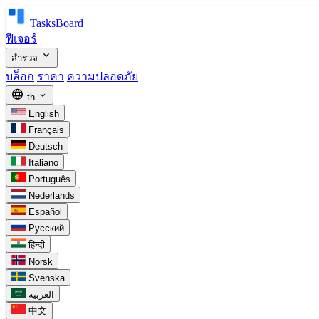
TasksBoard
ฟีเจอร์
expand_more
สำรวจ
บล็อก
ราคา
ความปลอดภัย
language
expand_more
th
English
Français
Deutsch
Italiano
Português
Nederlands
Español
Русский
हिन्दी
Norsk
Svenska
العربية
中文