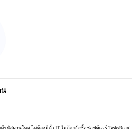
อน
ีรหัสผ่านใหม่ ไม่ต้องมีตั๋ว IT ไม่ต้องจัดซื้อซอฟต์แวร์ TasksBoar