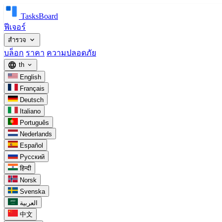
TasksBoard
ฟีเจอร์
expand_more
สำรวจ
บล็อก
ราคา
ความปลอดภัย
language
th
expand_more
English
Français
Deutsch
Italiano
Português
Nederlands
Español
Русский
हिन्दी
Norsk
Svenska
العربية
中文