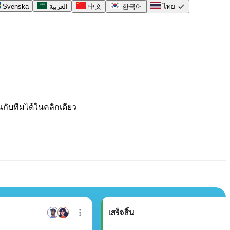
check
Svenska
العربية
中文
한국어
ไทย
ณกับทีมได้ในคลิกเดียว
เสร็จสิ้น