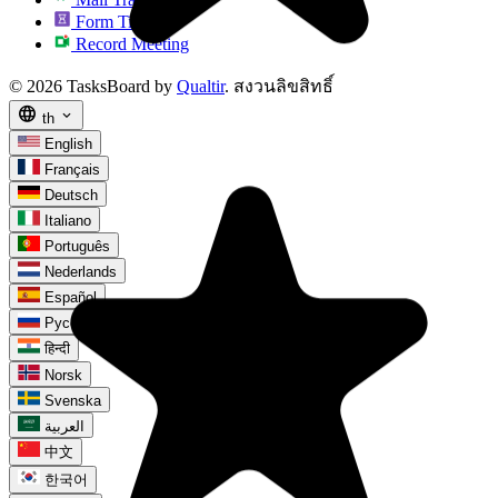
Form Timer
Record Meeting
© 2026 TasksBoard by
Qualtir
. สงวนลิขสิทธิ์
language
expand_more
th
English
Français
Deutsch
Italiano
Português
Nederlands
Español
Русский
हिन्दी
Norsk
Svenska
العربية
中文
한국어