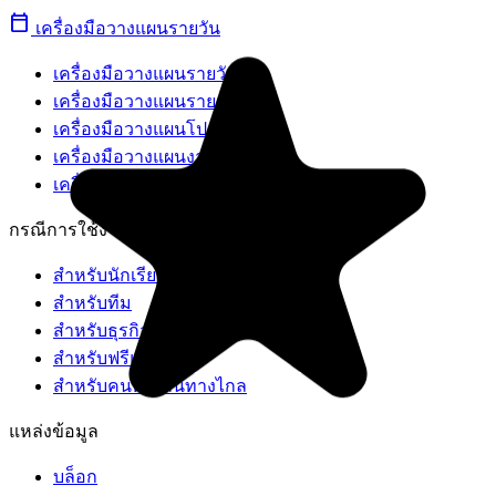
calendar_today
เครื่องมือวางแผนรายวัน
เครื่องมือวางแผนรายวัน
เครื่องมือวางแผนรายสัปดาห์
เครื่องมือวางแผนโปรเจกต์
เครื่องมือวางแผนงาน
เครื่องมือวางแผนส่วนตัว
"Great too for managing daily routine and plan tasks. Would be
perfect if it was updated for generating reports for statistics. For
กรณีการใช้งาน
google tasks and google calendar"
สำหรับนักเรียน
NV
สำหรับทีม
Nick Vlasov
สำหรับธุรกิจขนาดเล็ก
สำหรับฟรีแลนซ์
สำหรับคนทำงานทางไกล
แหล่งข้อมูล
บล็อก