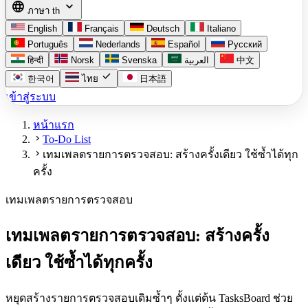
language
expand_more
ภาษา
th
English
Français
Deutsch
Italiano
Português
Nederlands
Español
Русский
हिन्दी
Norsk
Svenska
العربية
中文
check
한국어
ไทย
日本語
เข้าสู่ระบบ
หน้าแรก
chevron_right
To-Do List
chevron_right
เทมเพลตรายการตรวจสอบ: สร้างครั้งเดียว ใช้ซ้ำได้ทุก
ครั้ง
เทมเพลตรายการตรวจสอบ
เทมเพลตรายการตรวจสอบ: สร้างครั้ง
เดียว ใช้ซ้ำได้ทุกครั้ง
หยุดสร้างรายการตรวจสอบเดิมซ้ำๆ ตั้งแต่ต้น TasksBoard ช่วย