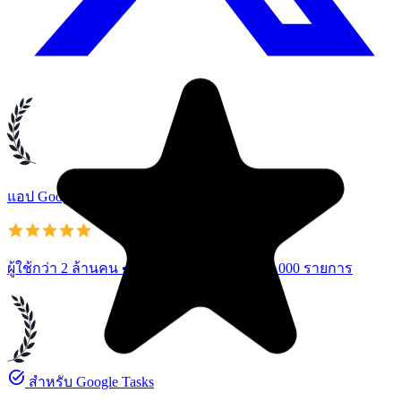
แอป Google Tasks ยอดนิยม
ผู้ใช้กว่า 2 ล้านคน • 4.8/5 จากรีวิวมากกว่า 1,000 รายการ
task_alt
สำหรับ Google Tasks