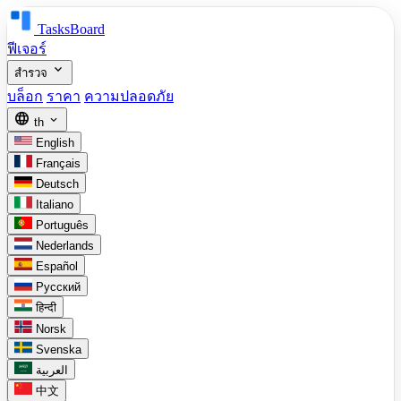
TasksBoard
ฟีเจอร์
expand_more
สำรวจ
บล็อก
ราคา
ความปลอดภัย
language
expand_more
th
English
Français
Deutsch
Italiano
Português
Nederlands
Español
Русский
हिन्दी
Norsk
Svenska
العربية
中文