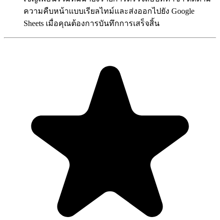
ความคืบหน้าแบบเรียลไทม์และส่งออกไปยัง Google
Sheets เมื่อคุณต้องการบันทึกการเสร็จสิ้น
"Always have 101 things to do and this helps me organize and
prioritize like no other app can. It syncs to my phone and laptop, and
when I add dates to tasks, they automatically integrate into my
Google Calendar, which is immensely convenient. I can look at my
daily, weekly, and monthly overview in Google Calendar and
clearly see how much I was able to accomplish! Great tool indeed.
Excited to see how it will evolve over time."
PR