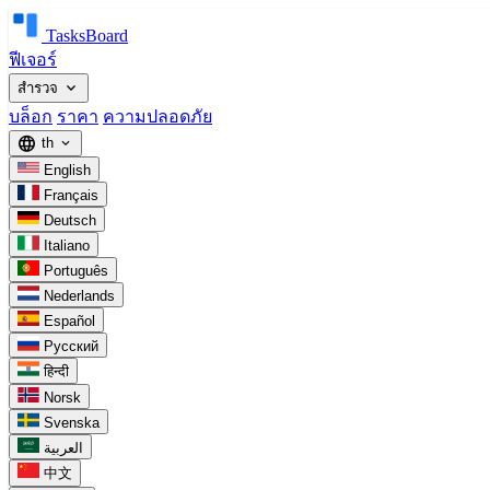
TasksBoard
ฟีเจอร์
expand_more
สำรวจ
บล็อก
ราคา
ความปลอดภัย
language
th
expand_more
English
Français
Deutsch
Italiano
Português
Nederlands
Español
Русский
हिन्दी
Norsk
Svenska
العربية
中文