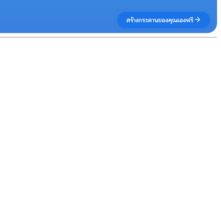
arrow_forward
สร้างกระดานของคุณเองฟรี