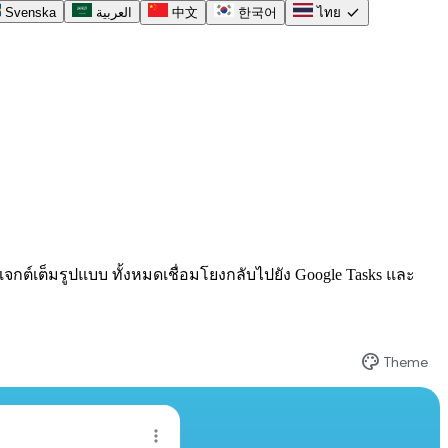
check
Svenska
العربية
中文
한국어
ไทย
กต์เต็มรูปแบบ ทั้งหมดเชื่อมโยงกลับไปยัง Google Tasks และ
palette
Theme