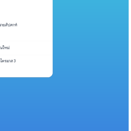
ายสัปดาห์
ณใหม่
นไตรมาส 3