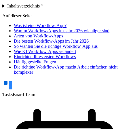
expand_more
Inhaltsverzeichnis
Auf dieser Seite
Was ist eine Workflow-App?
Warum Workflow-Apps im Jahr 2026 wichtiger sind
Arten von Workflow-Apps
Die besten Workflow-Apps im Jahr 2026
So wählen Sie die richtige Workflow-App aus
Wie KI Workflow-Apps verändert
Einrichten Ihres ersten Workflows
Häufig gestellte Fragen
Die richtige Workflow-App macht Arbeit einfacher, nicht
komplexer
TasksBoard Team