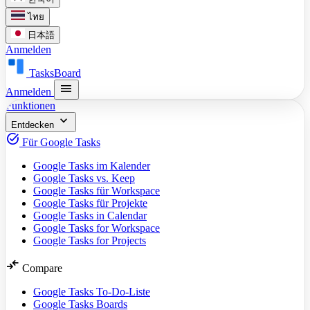
ไทย
日本語
Anmelden
TasksBoard
menu
Anmelden
Funktionen
expand_more
Entdecken
task_alt
Für Google Tasks
Google Tasks im Kalender
Google Tasks vs. Keep
Google Tasks für Workspace
Google Tasks für Projekte
Google Tasks in Calendar
Google Tasks for Workspace
Google Tasks for Projects
compare_arrows
Compare
Google Tasks To-Do-Liste
Google Tasks Boards