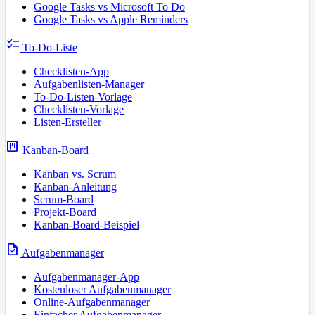
Google Tasks vs Microsoft To Do
Google Tasks vs Apple Reminders
checklist
To-Do-Liste
Checklisten-App
Aufgabenlisten-Manager
To-Do-Listen-Vorlage
Checklisten-Vorlage
Listen-Ersteller
view_kanban
Kanban-Board
Kanban vs. Scrum
Kanban-Anleitung
Scrum-Board
Projekt-Board
Kanban-Board-Beispiel
task
Aufgabenmanager
Aufgabenmanager-App
Kostenloser Aufgabenmanager
Online-Aufgabenmanager
Einfacher Aufgabenmanager