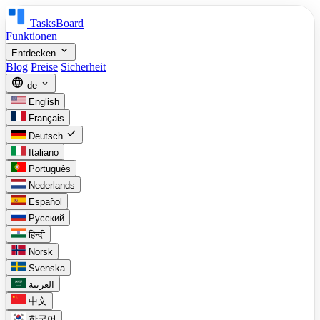
TasksBoard
Funktionen
expand_more
Entdecken
Blog
Preise
Sicherheit
language
expand_more
de
English
Français
check
Deutsch
Italiano
Português
Nederlands
Español
Русский
हिन्दी
Norsk
Svenska
العربية
中文
한국어