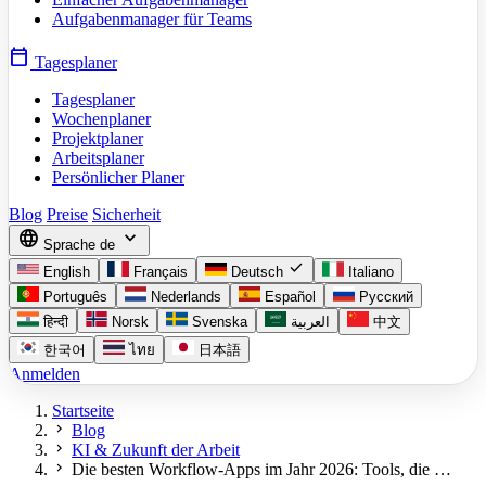
Aufgabenmanager für Teams
calendar_today
Tagesplaner
Tagesplaner
Wochenplaner
Projektplaner
Arbeitsplaner
Persönlicher Planer
Blog
Preise
Sicherheit
language
expand_more
Sprache
de
check
English
Français
Deutsch
Italiano
Português
Nederlands
Español
Русский
हिन्दी
Norsk
Svenska
العربية
中文
한국어
ไทย
日本語
Anmelden
Startseite
chevron_right
Blog
chevron_right
KI & Zukunft der Arbeit
chevron_right
Die besten Workflow-Apps im Jahr 2026: Tools, die …