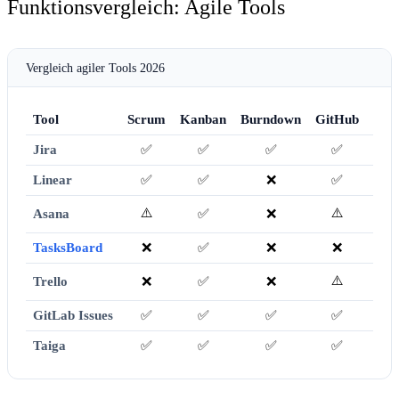
Funktionsvergleich: Agile Tools
Vergleich agiler Tools 2026
Tool
Scrum
Kanban
Burndown
GitHub
Kost
Jira
✅
✅
✅
✅
Linear
✅
✅
❌
✅
⚠️
⚠️
Asana
✅
❌
TasksBoard
❌
✅
❌
❌
⚠️
Trello
❌
✅
❌
GitLab Issues
✅
✅
✅
✅
Taiga
✅
✅
✅
✅
Se