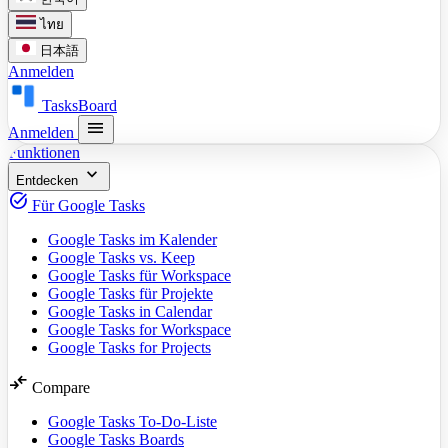
ไทย
日本語
Anmelden
TasksBoard
menu
Anmelden
Funktionen
expand_more
Entdecken
task_alt
Für Google Tasks
Google Tasks im Kalender
Google Tasks vs. Keep
Google Tasks für Workspace
Google Tasks für Projekte
Google Tasks in Calendar
Google Tasks for Workspace
Google Tasks for Projects
compare_arrows
Compare
Google Tasks To-Do-Liste
Google Tasks Boards