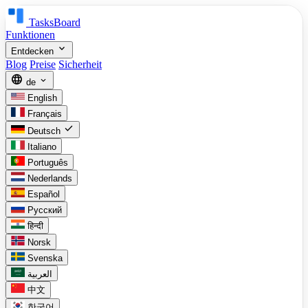
TasksBoard
Funktionen
expand_more
Entdecken
Blog
Preise
Sicherheit
language
expand_more
de
English
Français
check
Deutsch
Italiano
Português
Nederlands
Español
Русский
हिन्दी
Norsk
Svenska
العربية
中文
한국어