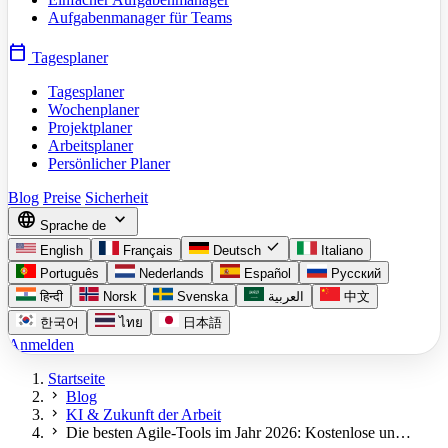
Aufgabenmanager für Teams
calendar_today
Tagesplaner
Tagesplaner
Wochenplaner
Projektplaner
Arbeitsplaner
Persönlicher Planer
Blog
Preise
Sicherheit
language
expand_more
Sprache
de
check
English
Français
Deutsch
Italiano
Português
Nederlands
Español
Русский
हिन्दी
Norsk
Svenska
العربية
中文
한국어
ไทย
日本語
Anmelden
Startseite
chevron_right
Blog
chevron_right
KI & Zukunft der Arbeit
chevron_right
Die besten Agile-Tools im Jahr 2026: Kostenlose un…