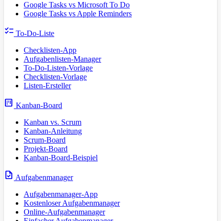
Google Tasks vs Microsoft To Do
Google Tasks vs Apple Reminders
checklist
To-Do-Liste
Checklisten-App
Aufgabenlisten-Manager
To-Do-Listen-Vorlage
Checklisten-Vorlage
Listen-Ersteller
view_kanban
Kanban-Board
Kanban vs. Scrum
Kanban-Anleitung
Scrum-Board
Projekt-Board
Kanban-Board-Beispiel
task
Aufgabenmanager
Aufgabenmanager-App
Kostenloser Aufgabenmanager
Online-Aufgabenmanager
Einfacher Aufgabenmanager