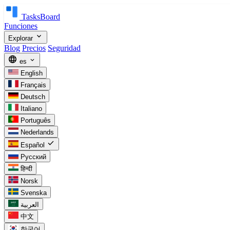
TasksBoard
Funciones
expand_more
Explorar
Blog
Precios
Seguridad
language
expand_more
es
English
Français
Deutsch
Italiano
Português
Nederlands
check
Español
Русский
हिन्दी
Norsk
Svenska
العربية
中文
한국어