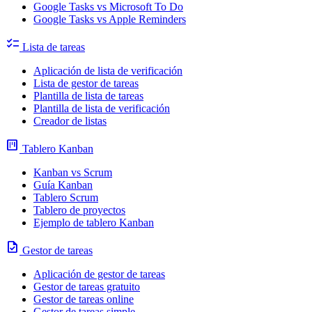
Google Tasks vs Microsoft To Do
Google Tasks vs Apple Reminders
checklist
Lista de tareas
Aplicación de lista de verificación
Lista de gestor de tareas
Plantilla de lista de tareas
Plantilla de lista de verificación
Creador de listas
view_kanban
Tablero Kanban
Kanban vs Scrum
Guía Kanban
Tablero Scrum
Tablero de proyectos
Ejemplo de tablero Kanban
task
Gestor de tareas
Aplicación de gestor de tareas
Gestor de tareas gratuito
Gestor de tareas online
Gestor de tareas simple