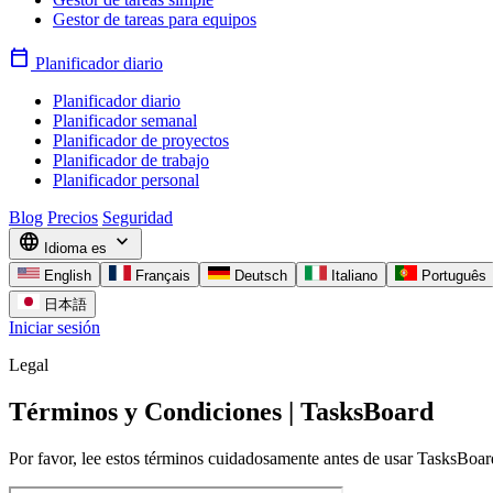
Gestor de tareas para equipos
calendar_today
Planificador diario
Planificador diario
Planificador semanal
Planificador de proyectos
Planificador de trabajo
Planificador personal
Blog
Precios
Seguridad
language
expand_more
Idioma
es
English
Français
Deutsch
Italiano
Português
日本語
Iniciar sesión
Legal
Términos y Condiciones | TasksBoard
Por favor, lee estos términos cuidadosamente antes de usar TasksBoar