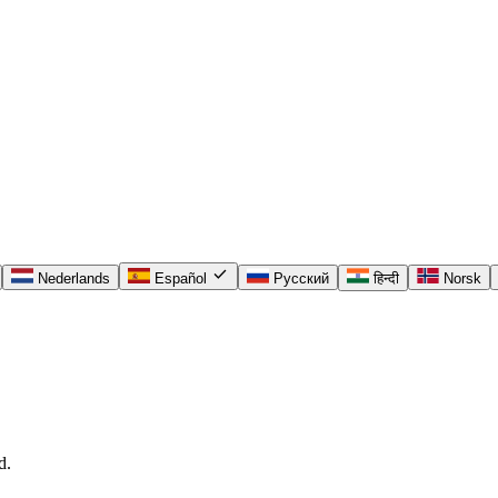
check
Nederlands
Español
Русский
हिन्दी
Norsk
d.