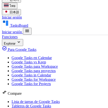
ไทย
日本語
Iniciar sesión
TasksBoard
menu
Iniciar sesión
Funciones
expand_more
Explorar
task_alt
Para Google Tasks
Google Tasks en Calendar
Google Tasks vs Keep
Google Tasks para Workspace
Google Tasks para proyectos
Google Tasks in Calendar
Google Tasks for Workspace
Google Tasks for Projects
compare_arrows
Compare
Lista de tareas de Google Tasks
Tableros de Google Tasks