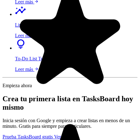
arrow_forward
Leer más
insights
List Maker
arrow_forward
Leer más
lightbulb
To-Do List Template
arrow_forward
Leer más
Empieza ahora
Crea tu primera lista en TasksBoard hoy
mismo
Inicia sesión con Google y empieza a crear listas en menos de un
minuto. Gratis para siempre para particulares.
Prueba TasksBoard gratis
Ver precios