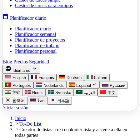
Gestor de tareas para equipos
calendar_today
Planificador diario
Planificador diario
Planificador semanal
Planificador de proyectos
Planificador de trabajo
Planificador personal
Blog
Precios
Seguridad
language
expand_more
Idioma
es
English
Français
Deutsch
Italiano
check
Português
Nederlands
Español
Русский
हिन्दी
Norsk
Svenska
العربية
中文
한국어
ไทย
日本語
Iniciar sesión
Inicio
chevron_right
To-Do List
chevron_right
Creador de listas: crea cualquier lista y accede a ella en
todas partes