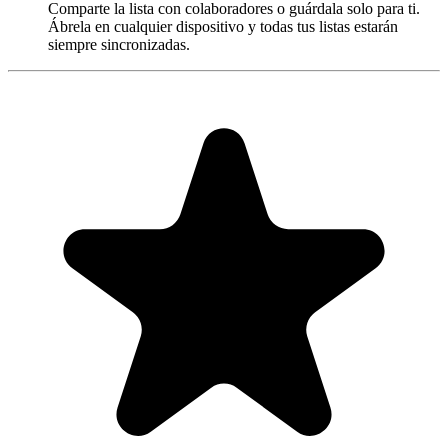
Comparte la lista con colaboradores o guárdala solo para ti.
Ábrela en cualquier dispositivo y todas tus listas estarán
siempre sincronizadas.
"Always have 101 things to do and this helps me organize and
prioritize like no other app can. It syncs to my phone and laptop, and
when I add dates to tasks, they automatically integrate into my
Google Calendar, which is immensely convenient. I can look at my
daily, weekly, and monthly overview in Google Calendar and
clearly see how much I was able to accomplish! Great tool indeed.
Excited to see how it will evolve over time."
PR