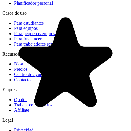
Planificador personal
Casos de uso
Para estudiantes
Para equipos
Para pequeñas empresas
Para freelancers
Para trabajadores remotos
Recursos
Blog
Precios
Centro de ayuda
Contacto
Empresa
Qualtir
Trabaja con nosotros
Affiliate
Legal
Privacidad