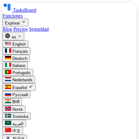
TasksBoard
Funciones
expand_more
Explorar
Blog
Precios
Seguridad
language
expand_more
es
English
Français
Deutsch
Italiano
Português
Nederlands
check
Español
Русский
हिन्दी
Norsk
Svenska
العربية
中文
한국어