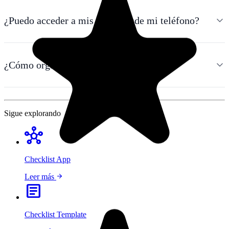
¿Puedo acceder a mis listas desde mi teléfono?
¿Cómo organizo varias listas a la vez?
Sigue explorando
hub
Checklist App
arrow_forward
Leer más
article
Checklist Template