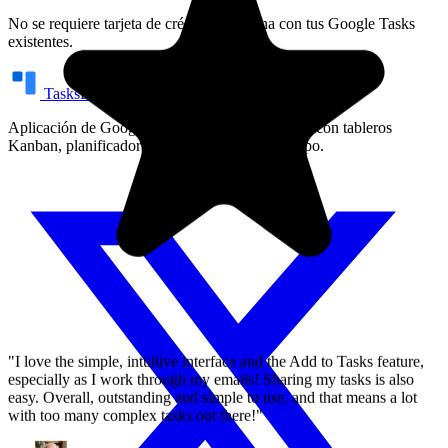
No se requiere tarjeta de crédito. Funciona con tus Google Tasks
existentes.
"I love the simple, intuitive interface and the Add to Tasks feature,
especially as I work through my emails! Sharing my tasks is also
TasksBoard
easy. Overall, outstanding and simple to use, and that means a lot
with too many complex tasks out there!"
Aplicación de Google Tasks a pantalla completa con tableros
Kanban, planificador y uso compartido en equipo.
GC
Greg Cantori