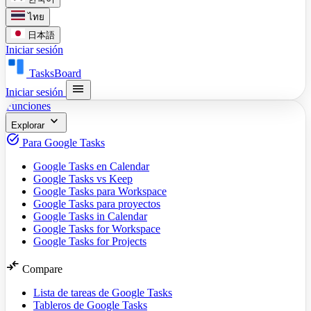
ไทย
日本語
Iniciar sesión
TasksBoard
menu
Iniciar sesión
Funciones
expand_more
Explorar
task_alt
Para Google Tasks
Google Tasks en Calendar
Google Tasks vs Keep
Google Tasks para Workspace
Google Tasks para proyectos
Google Tasks in Calendar
Google Tasks for Workspace
Google Tasks for Projects
compare_arrows
Compare
Lista de tareas de Google Tasks
Tableros de Google Tasks