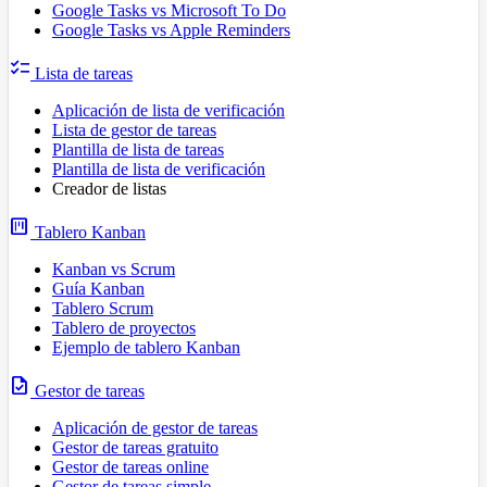
Google Tasks vs Microsoft To Do
Google Tasks vs Apple Reminders
checklist
Lista de tareas
Aplicación de lista de verificación
Lista de gestor de tareas
Plantilla de lista de tareas
Plantilla de lista de verificación
Creador de listas
view_kanban
Tablero Kanban
Kanban vs Scrum
Guía Kanban
Tablero Scrum
Tablero de proyectos
Ejemplo de tablero Kanban
task
Gestor de tareas
Aplicación de gestor de tareas
Gestor de tareas gratuito
Gestor de tareas online
Gestor de tareas simple