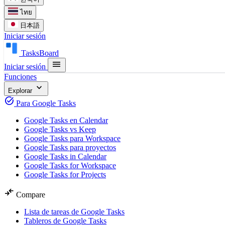
ไทย
日本語
Iniciar sesión
TasksBoard
menu
Iniciar sesión
Funciones
expand_more
Explorar
task_alt
Para Google Tasks
Google Tasks en Calendar
Google Tasks vs Keep
Google Tasks para Workspace
Google Tasks para proyectos
Google Tasks in Calendar
Google Tasks for Workspace
Google Tasks for Projects
compare_arrows
Compare
Lista de tareas de Google Tasks
Tableros de Google Tasks