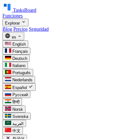
TasksBoard
Funciones
expand_more
Explorar
Blog
Precios
Seguridad
language
expand_more
es
English
Français
Deutsch
Italiano
Português
Nederlands
check
Español
Русский
हिन्दी
Norsk
Svenska
العربية
中文
한국어