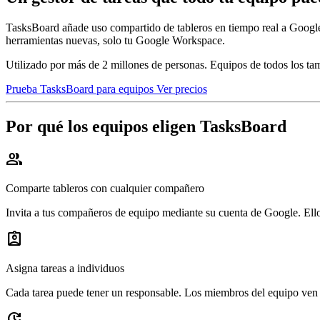
TasksBoard añade uso compartido de tableros en tiempo real a Google 
herramientas nuevas, solo tu Google Workspace.
Utilizado por más de 2 millones de personas. Equipos de todos los ta
Prueba TasksBoard para equipos
Ver precios
Por qué los equipos eligen TasksBoard
group
Comparte tableros con cualquier compañero
Invita a tus compañeros de equipo mediante su cuenta de Google. Ellos
assignment_ind
Asigna tareas a individuos
Cada tarea puede tener un responsable. Los miembros del equipo ven so
update