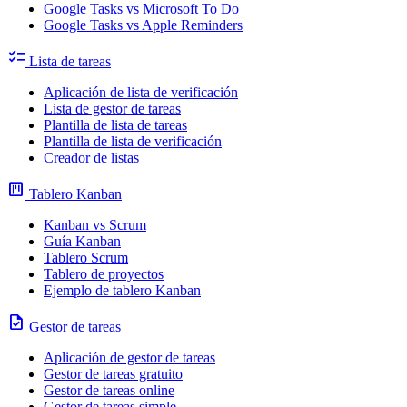
Google Tasks vs Microsoft To Do
Google Tasks vs Apple Reminders
checklist
Lista de tareas
Aplicación de lista de verificación
Lista de gestor de tareas
Plantilla de lista de tareas
Plantilla de lista de verificación
Creador de listas
view_kanban
Tablero Kanban
Kanban vs Scrum
Guía Kanban
Tablero Scrum
Tablero de proyectos
Ejemplo de tablero Kanban
task
Gestor de tareas
Aplicación de gestor de tareas
Gestor de tareas gratuito
Gestor de tareas online
Gestor de tareas simple