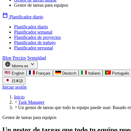
Gestor de tareas para equipos
calendar_today
Planificador diario
Planificador diario
Planificador semanal
Planificador de proyectos
Planificador de trabajo
Planificador personal
Blog
Precios
Seguridad
language
expand_more
Idioma
es
English
Français
Deutsch
Italiano
Português
日本語
Iniciar sesión
Inicio
chevron_right
Task Manager
chevron_right
Un gestor de tareas que todo tu equipo puede usar: Basado 
Gestor de tareas para equipos
Un gestor de tareas que todo tu equipo pu