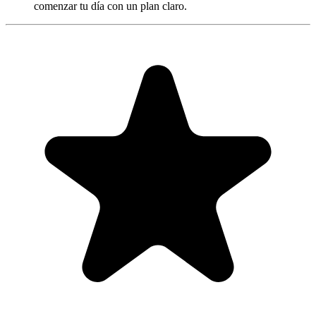
comenzar tu día con un plan claro.
"Always have 101 things to do and this helps me organize and
prioritize like no other app can. It syncs to my phone and laptop, and
when I add dates to tasks, they automatically integrate into my
Google Calendar, which is immensely convenient. I can look at my
daily, weekly, and monthly overview in Google Calendar and
clearly see how much I was able to accomplish! Great tool indeed.
Excited to see how it will evolve over time."
PR
Parina Ramjee