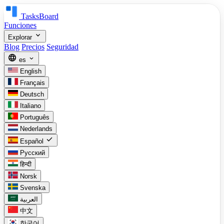
TasksBoard
Funciones
expand_more
Explorar
Blog
Precios
Seguridad
language
expand_more
es
English
Français
Deutsch
Italiano
Português
Nederlands
check
Español
Русский
हिन्दी
Norsk
Svenska
العربية
中文
한국어