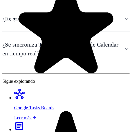
¿Es gratis TasksBoard?
¿Se sincroniza TasksBoard con Google Calendar
en tiempo real?
Sigue explorando
hub
Google Tasks Boards
arrow_forward
Leer más
article