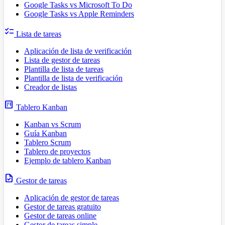
Google Tasks vs Microsoft To Do
Google Tasks vs Apple Reminders
checklist
Lista de tareas
Aplicación de lista de verificación
Lista de gestor de tareas
Plantilla de lista de tareas
Plantilla de lista de verificación
Creador de listas
view_kanban
Tablero Kanban
Kanban vs Scrum
Guía Kanban
Tablero Scrum
Tablero de proyectos
Ejemplo de tablero Kanban
task
Gestor de tareas
Aplicación de gestor de tareas
Gestor de tareas gratuito
Gestor de tareas online
Gestor de tareas simple