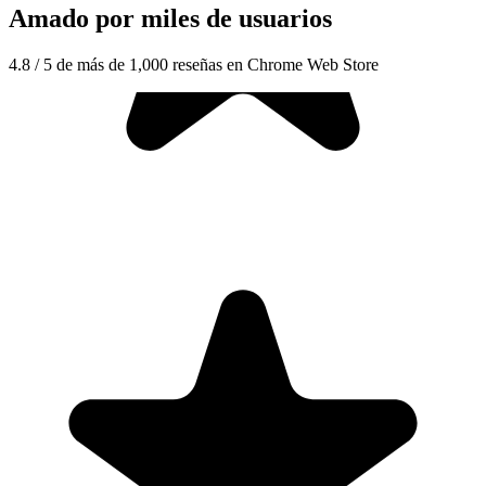
Amado por miles de usuarios
4.8 / 5 de más de 1,000 reseñas en Chrome Web Store
"Seriously, makes my tasks easier to share with the team, and the
free version is quite nice for our little office. Eventually, we will
expand, and this is definitely a great tool to do that! Syncs with my
Workspace and Calendar."