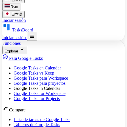
ไทย
日本語
Iniciar sesión
TasksBoard
menu
Iniciar sesión
Funciones
expand_more
Explorar
task_alt
Para Google Tasks
Google Tasks en Calendar
Google Tasks vs Keep
Google Tasks para Workspace
Google Tasks para proyectos
Google Tasks in Calendar
Google Tasks for Workspace
Google Tasks for Projects
compare_arrows
Compare
Lista de tareas de Google Tasks
Tableros de Google Tasks