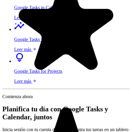
Google Tasks in Calendar
arrow_forward
Leer más
insights
Google Tasks for Teams
arrow_forward
Leer más
lightbulb
Google Tasks for Projects
arrow_forward
Leer más
Comienza ahora
Planifica tu día con Google Tasks y
Calendar, juntos
Inicia sesión con tu cuenta de Google y mira tus tareas en un tablero