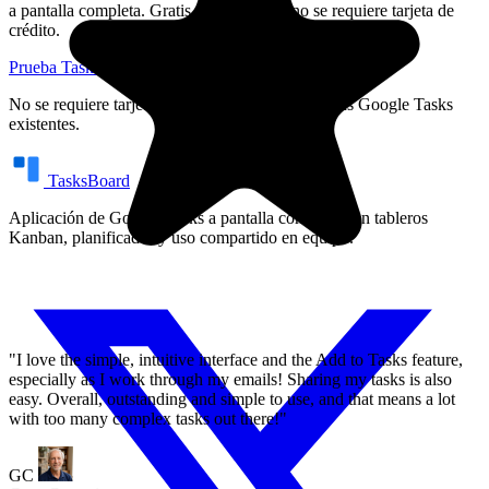
a pantalla completa. Gratis para siempre, no se requiere tarjeta de
crédito.
"I love the simple, intuitive interface and the Add to Tasks feature,
especially as I work through my emails! Sharing my tasks is also
Prueba TasksBoard gratis
Ver precios
easy. Overall, outstanding and simple to use, and that means a lot
with too many complex tasks out there!"
No se requiere tarjeta de crédito. Funciona con tus Google Tasks
existentes.
GC
Greg Cantori
TasksBoard
Aplicación de Google Tasks a pantalla completa con tableros
Kanban, planificador y uso compartido en equipo.