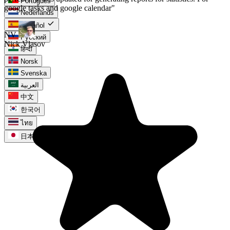
Português
Nederlands
check
Español
Русский
हिन्दी
Norsk
Svenska
العربية
中文
한국어
ไทย
日本語