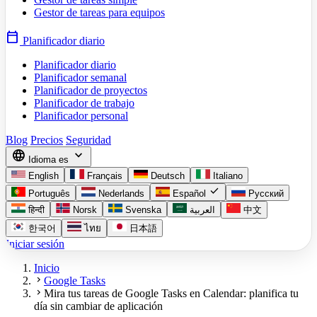
Gestor de tareas para equipos
calendar_today
Planificador diario
Planificador diario
Planificador semanal
Planificador de proyectos
Planificador de trabajo
Planificador personal
Blog
Precios
Seguridad
language
expand_more
Idioma
es
English
Français
Deutsch
Italiano
check
Português
Nederlands
Español
Русский
हिन्दी
Norsk
Svenska
العربية
中文
한국어
ไทย
日本語
Iniciar sesión
Inicio
chevron_right
Google Tasks
chevron_right
Mira tus tareas de Google Tasks en Calendar: planifica tu
día sin cambiar de aplicación