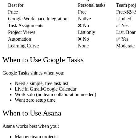
Best for
Personal tasks
Team proje
Price
Free
Free-$24.9
Google Workspace Integration
Native
Limited
Task Assignments
❌ No
✅ Yes
Project Views
List only
List, Board
Automation
❌ No
✅ Yes
Learning Curve
None
Moderate
When to Use Google Tasks
Google Tasks shines when you:
Need a simple, free task list
Live in Gmail/Google Calendar
Work solo (no team collaboration needed)
Want zero setup time
When to Use Asana
Asana works best when you:
Manage team projects