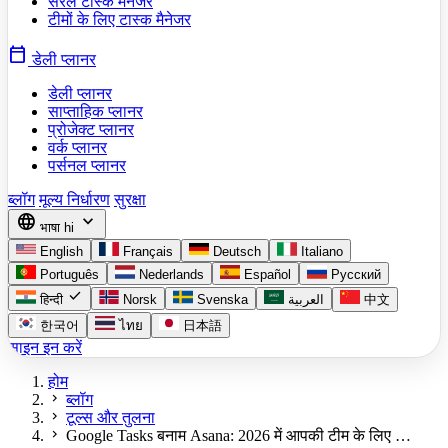
सरल टास्क मैनेजर
टीमों के लिए टास्क मैनेजर
calendar_today
डेली प्लानर
डेली प्लानर
साप्ताहिक प्लानर
प्रोजेक्ट प्लानर
वर्क प्लानर
पर्सनल प्लानर
ब्लॉग
मूल्य निर्धारण
सुरक्षा
language
expand_more
भाषा
hi
English
Français
Deutsch
Italiano
Português
Nederlands
Español
Русский
check
हिन्दी
Norsk
Svenska
العربية
中文
한국어
ไทย
日本語
साइन इन करें
होम
chevron_right
ब्लॉग
chevron_right
टूल्स और तुलना
chevron_right
Google Tasks बनाम Asana: 2026 में आपकी टीम के लिए …