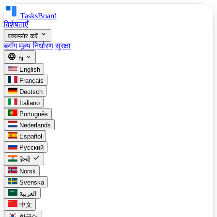
TasksBoard
विशेषताएँ
expand_more
एक्सप्लोर करें
ब्लॉग
मूल्य निर्धारण
सुरक्षा
language
expand_more
hi
English
Français
Deutsch
Italiano
Português
Nederlands
Español
Русский
check
हिन्दी
Norsk
Svenska
العربية
中文
한국어