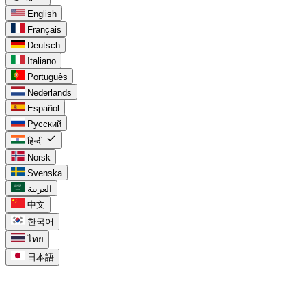
English
Français
Deutsch
Italiano
Português
Nederlands
Español
Русский
check
हिन्दी
Norsk
Svenska
العربية
中文
한국어
ไทย
日本語
task_alt
Google Tasks के लिए
chevron_right
Calendar में Google Tasks