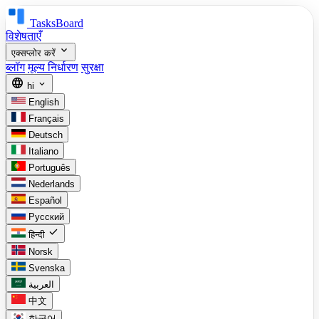
TasksBoard
विशेषताएँ
expand_more
एक्सप्लोर करें
ब्लॉग
मूल्य निर्धारण
सुरक्षा
language
expand_more
hi
English
Français
Deutsch
Italiano
Português
Nederlands
Español
Русский
check
हिन्दी
Norsk
Svenska
العربية
中文
한국어