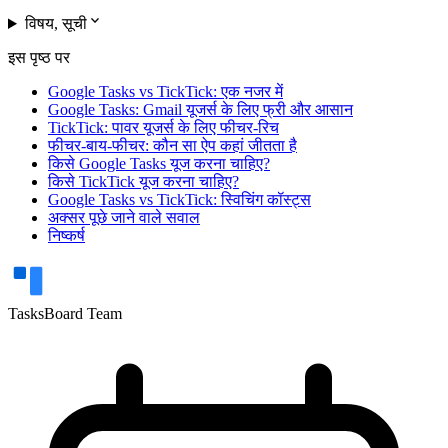
expand_more
विषय, सूची
इस पृष्ठ पर
Google Tasks vs TickTick: एक नजर में
Google Tasks: Gmail यूजर्स के लिए फ्री और आसान
TickTick: पावर यूजर्स के लिए फीचर-रिच
फीचर-बाय-फीचर: कौन सा ऐप कहां जीतता है
किसे Google Tasks यूज करना चाहिए?
किसे TickTick यूज करना चाहिए?
Google Tasks vs TickTick: स्विचिंग कॉस्ट्स
अक्सर पूछे जाने वाले सवाल
निष्कर्ष
TasksBoard Team