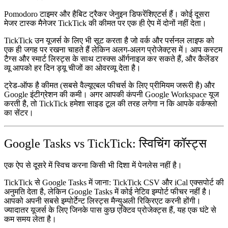
Pomodoro टाइमर और हैबिट ट्रैकर जेनुइन डिफरेंशिएटर्स हैं। कोई दूसरा
मेजर टास्क मैनेजर TickTick की कीमत पर एक ही ऐप में दोनों नहीं देता।
TickTick उन यूजर्स के लिए भी सूट करता है जो वर्क और पर्सनल लाइफ को
एक ही जगह पर रखना चाहते हैं लेकिन अलग-अलग प्रोजेक्ट्स में। आप कस्टम
टैग्स और स्मार्ट लिस्ट्स के साथ टास्क्स ऑर्गनाइज कर सकते हैं, और कैलेंडर
व्यू आपको हर दिन ड्यू चीजों का ओवरव्यू देता है।
ट्रेड-ऑफ है कीमत (सबसे वैल्यूएबल फीचर्स के लिए प्रीमियम जरूरी है) और
Google इंटीग्रेशन की कमी। अगर आपकी कंपनी Google Workspace यूज
करती है, तो TickTick हमेशा साइड टूल की तरह लगेगा न कि आपके वर्कफ्लो
का सेंटर।
Google Tasks vs TickTick: स्विचिंग कॉस्ट्स
एक ऐप से दूसरे में स्विच करना किसी भी दिशा में पेनलेस नहीं है।
TickTick से Google Tasks में जाना: TickTick CSV और iCal एक्सपोर्ट की
अनुमति देता है, लेकिन Google Tasks में कोई नेटिव इम्पोर्ट फीचर नहीं है।
आपको अपनी सबसे इम्पोर्टेन्ट लिस्ट्स मैन्युअली रिक्रिएट करनी होंगी।
ज्यादातर यूजर्स के लिए जिनके पास कुछ एक्टिव प्रोजेक्ट्स हैं, यह एक घंटे से
कम समय लेता है।