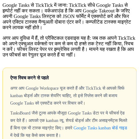
Google Tasks से TickTick में जाना: TickTick सीधे Google Tasks से
इम्पोर्ट नहीं कर सकता। वर्कअराउंड है कि आप Google Takeout के जरिए
अपनी Google Tasks लिस्ट्स को JSON फॉर्मेट में एक्सपोर्ट करें और फिर
अपने एक्टिव टास्क्स मैन्युअली दोबारा एंटर करें। कम्प्लीटेड टास्क्स माइग्रेट
करने लायक नहीं होते।
अगर आप दुविधा में हैं, तो प्रैक्टिकल एडवाइस यह है: जब तक आपने TickTick
को अपने एक्चुअल वर्कफ्लो पर कम से कम दो हफ्ते तक टेस्ट नहीं किया, स्विच
न करें। फीचर लिस्ट पेपर पर इम्प्रेसिव लगती है। मायने यह रखता है कि आप
उन फीचर्स का रेगुलर यूज करते हैं या नहीं।
ऐप्स स्विच करने से पहले
अगर आप Google Workspace यूज करते हैं और TickTick से आपको सिर्फ
kanban बोर्ड्स और टास्क शेयरिंग चाहिए, तो इसे रिप्लेस करने की बजाय
Google Tasks को एक्सटेंड करने पर विचार करें।
TasksBoard
जैसे टूल्स आपके मौजूदा Google Tasks डेटा पर ये फीचर्स ऐड
कर देते हैं। आपको एक kanban व्यू, शेयर्ड बोर्ड्स और टीम असाइनमेंट्स मिलते
हैं बिना एक भी टास्क माइग्रेट किए। हमारे
Google Tasks kanban बोर्ड गाइड
में देखें कि यह कैसे काम करता है।