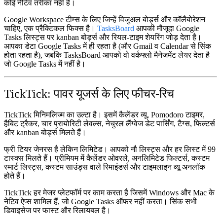
कोई नेटिव तरीका नहीं है।
Google Workspace टीम्स के लिए जिन्हें विजुअल बोर्ड्स और कॉलैबोरेशन
चाहिए, एक प्रैक्टिकल फिक्स है।
TasksBoard
आपकी मौजूदा Google
Tasks लिस्ट्स पर kanban बोर्ड्स और रियल-टाइम शेयरिंग जोड़ देता है।
आपका डेटा Google Tasks में ही रहता है (और Gmail व Calendar से सिंक
होता रहता है), जबकि TasksBoard आपको वो वर्कफ्लो मैनेजमेंट लेयर देता है
जो Google Tasks में नहीं है।
TickTick: पावर यूजर्स के लिए फीचर-रिच
TickTick मिनिमलिज्म का उल्टा है। इसमें कैलेंडर व्यू, Pomodoro टाइमर,
हैबिट ट्रैकर, चार प्रायोरिटी लेवल्स, नेचुरल लैंग्वेज डेट पार्सिंग, टैग्स, फिल्टर्स
और kanban बोर्ड्स मिलते हैं।
फ्री टियर जेनरस है लेकिन लिमिटेड। आपको नौ लिस्ट्स और हर लिस्ट में 99
टास्क्स मिलते हैं। प्रीमियम में कैलेंडर ओवरले, अनलिमिटेड फिल्टर्स, कस्टम
स्मार्ट लिस्ट्स, कस्टम साउंड्स वाले रिमाइंडर्स और टाइमलाइन व्यू अनलॉक
होते हैं।
TickTick हर मेजर प्लेटफॉर्म पर काम करता है जिसमें Windows और Mac के
नेटिव ऐप्स शामिल हैं, जो Google Tasks ऑफर नहीं करता। सिंक सभी
डिवाइसेज पर फास्ट और रिलायबल है।