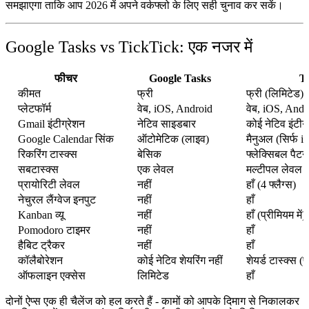
समझाएगा ताकि आप 2026 में अपने वर्कफ्लो के लिए सही चुनाव कर सकें।
Google Tasks vs TickTick: एक नजर में
फीचर
Google Tasks
T
कीमत
फ्री
फ्री (लिमिटेड) 
प्लेटफॉर्म
वेब, iOS, Android
वेब, iOS, And
Gmail इंटीग्रेशन
नेटिव साइडबार
कोई नेटिव इंटीग्
Google Calendar सिंक
ऑटोमेटिक (लाइव)
मैनुअल (सिर्फ 
रिकरिंग टास्क्स
बेसिक
फ्लेक्सिबल पैटर्न
सबटास्क्स
एक लेवल
मल्टीपल लेवल
प्रायोरिटी लेवल
नहीं
हाँ (4 फ्लैग्स)
नेचुरल लैंग्वेज इनपुट
नहीं
हाँ
Kanban व्यू
नहीं
हाँ (प्रीमियम में)
Pomodoro टाइमर
नहीं
हाँ
हैबिट ट्रैकर
नहीं
हाँ
कॉलैबोरेशन
कोई नेटिव शेयरिंग नहीं
शेयर्ड टास्क्स (
ऑफलाइन एक्सेस
लिमिटेड
हाँ
दोनों ऐप्स एक ही चैलेंज को हल करते हैं - कामों को आपके दिमाग से निकालकर