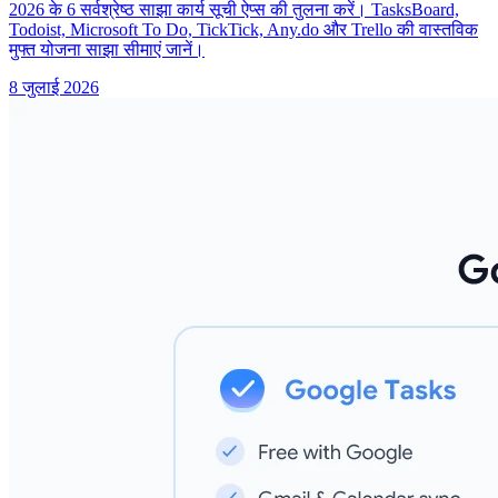
2026 के 6 सर्वश्रेष्ठ साझा कार्य सूची ऐप्स की तुलना करें। TasksBoard,
Todoist, Microsoft To Do, TickTick, Any.do और Trello की वास्तविक
मुफ्त योजना साझा सीमाएं जानें।
8 जुलाई 2026