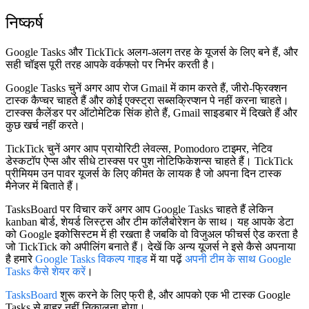
निष्कर्ष
Google Tasks और TickTick अलग-अलग तरह के यूजर्स के लिए बने हैं, और
सही चॉइस पूरी तरह आपके वर्कफ्लो पर निर्भर करती है।
Google Tasks चुनें
अगर आप रोज Gmail में काम करते हैं, जीरो-फ्रिक्शन
टास्क कैप्चर चाहते हैं और कोई एक्स्ट्रा सब्सक्रिप्शन पे नहीं करना चाहते।
टास्क्स कैलेंडर पर ऑटोमेटिक सिंक होते हैं, Gmail साइडबार में दिखते हैं और
कुछ खर्च नहीं करते।
TickTick चुनें
अगर आप प्रायोरिटी लेवल्स, Pomodoro टाइमर, नेटिव
डेस्कटॉप ऐप्स और सीधे टास्क्स पर पुश नोटिफिकेशन्स चाहते हैं। TickTick
प्रीमियम उन पावर यूजर्स के लिए कीमत के लायक है जो अपना दिन टास्क
मैनेजर में बिताते हैं।
TasksBoard पर विचार करें
अगर आप Google Tasks चाहते हैं लेकिन
kanban बोर्ड, शेयर्ड लिस्ट्स और टीम कॉलैबोरेशन के साथ। यह आपके डेटा
को Google इकोसिस्टम में ही रखता है जबकि वो विजुअल फीचर्स ऐड करता है
जो TickTick को अपीलिंग बनाते हैं। देखें कि अन्य यूजर्स ने इसे कैसे अपनाया
है हमारे
Google Tasks विकल्प गाइड
में या पढ़ें
अपनी टीम के साथ Google
Tasks कैसे शेयर करें
।
TasksBoard
शुरू करने के लिए फ्री है, और आपको एक भी टास्क Google
Tasks से बाहर नहीं निकालना होगा।