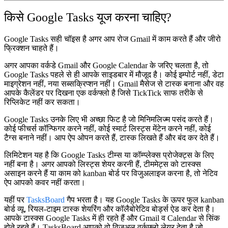
किसे Google Tasks यूज करना चाहिए?
Google Tasks सही चॉइस है अगर आप रोज Gmail में काम करते हैं और जीरो
फ्रिक्शन चाहते हैं।
अगर आपका वर्कडे Gmail और Google Calendar के जरिए चलता है, तो
Google Tasks पहले से ही आपके साइडबार में मौजूद है। कोई इम्पोर्ट नहीं, डेटा
माइग्रेशन नहीं, नया सब्सक्रिप्शन नहीं। Gmail मैसेज से टास्क बनाना और वह
आपके कैलेंडर पर दिखना एक वर्कफ्लो है जिसे TickTick साफ तरीके से
रिप्लिकेट नहीं कर सकता।
Google Tasks उनके लिए भी अच्छा फिट है जो मिनिमलिज्म पसंद करते हैं।
कोई फीचर्स कॉन्फिगर करने नहीं, कोई स्मार्ट लिस्ट्स मेंटेन करने नहीं, कोई
टैग्स बनाने नहीं। आप ऐप ओपन करते हैं, टास्क लिखते हैं और बंद कर देते हैं।
लिमिटेशन यह है कि Google Tasks टीम्स या कॉम्प्लेक्स प्रोजेक्ट्स के लिए
नहीं बना है। अगर आपको लिस्ट्स शेयर करनी हैं, टीममेट्स को टास्क्स
असाइन करने हैं या काम को kanban बोर्ड पर विजुअलाइज करना है, तो नेटिव
ऐप आपको कवर नहीं करता।
यहीं पर
TasksBoard
गैप भरता है। यह Google Tasks के ऊपर फुल kanban
बोर्ड व्यू, रियल-टाइम टास्क शेयरिंग और कॉलैबोरेटिव बोर्ड्स ऐड कर देता है।
आपके टास्क्स Google Tasks में ही रहते हैं और Gmail व Calendar से सिंक
होते रहते हैं। TasksBoard आपको वो विजुअल वर्कफ्लो लेयर देता है जो