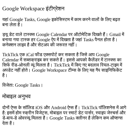
Google Workspace इंटीग्रेशन
यहां Google Tasks, Google इकोसिस्टम में काम करने वालों के लिए बढ़त
बना लेता है।
ड्यू डेट वाले टास्क्स Google Calendar पर ऑटोमेटिक दिखते हैं। Gmail में
बनाया गया टास्क हर Google ऐप में दिखता है जहां Tasks पैनल होता है।
कनेक्शन लाइव है और सेटअप की जरूरत नहीं।
TickTick एक iCal फीड एक्सपोर्ट कर सकता है जिसे आप Google
Calendar में सब्सक्राइब कर सकते हैं। इससे आपको कैलेंडर में टास्क्स का
सिर्फ रीड-ओनली व्यू मिलता है। TickTick में किए गए बदलाव रियल-टाइम में
अपडेट नहीं होते। Google Workspace टीम्स के लिए यह गैप साइनिफिकेंट
है।
विजेता: Google Tasks।
मोबाइल अनुभव
दोनों ऐप्स के सॉलिड iOS और Android ऐप्स हैं। TickTick पॉलिशनेस में आगे
है: इसमें होम स्क्रीन विजेट्स, मोबाइल पर स्मार्ट डेट पार्सर, स्वाइप जेस्चर्स और
डे-बाय-डे ओवरव्यू मिलता है। Google Tasks क्लीनर है लेकिन कम ऑप्शन्स
देता है।