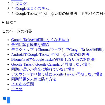
chevron_right
ブログ
chevron_right
Googleエコシステム
chevron_right
Google Tasksが同期しない時の解決法：全デバイス対
expand_more
目次
このページの内容
Google Tasksが同期しなくなる理由
最初に試す簡単な確認
デスクトップ（Chrome/ウェブ）でGoogle Tasksが
AndroidでGoogle Tasksが同期しない時の対処法
iPhone/iPadでGoogle Tasksが同期しない時の対処法
Google TasksがGoogle Calendarと同期しない場合
同期が遅いが完全に壊れていない場合
アカウント切り替え後にGoogle Tasksが同期しない場合
同期問題を未然に防ぐ方法
よくある質問
まとめ