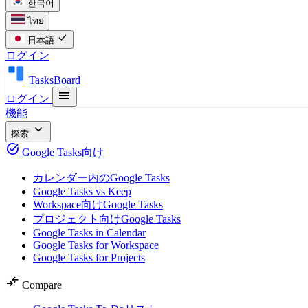
한국어
ไทย
check
日本語
ログイン
TasksBoard
menu
ログイン
機能
expand_more
探索
task_alt
Google Tasks向け
カレンダー内のGoogle Tasks
Google Tasks vs Keep
Workspace向けGoogle Tasks
プロジェクト向けGoogle Tasks
Google Tasks in Calendar
Google Tasks for Workspace
Google Tasks for Projects
compare_arrows
Compare