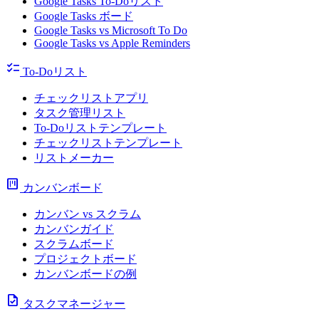
Google Tasks To-Doリスト
Google Tasks ボード
Google Tasks vs Microsoft To Do
Google Tasks vs Apple Reminders
checklist
To-Doリスト
チェックリストアプリ
タスク管理リスト
To-Doリストテンプレート
チェックリストテンプレート
リストメーカー
view_kanban
カンバンボード
カンバン vs スクラム
カンバンガイド
スクラムボード
プロジェクトボード
カンバンボードの例
task
タスクマネージャー