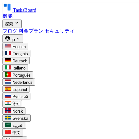
TasksBoard
機能
expand_more
探索
ブログ
料金プラン
セキュリティ
language
expand_more
ja
English
Français
Deutsch
Italiano
Português
Nederlands
Español
Русский
हिन्दी
Norsk
Svenska
العربية
中文