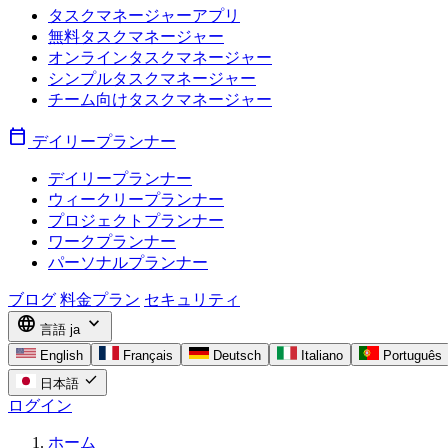
タスクマネージャーアプリ
無料タスクマネージャー
オンラインタスクマネージャー
シンプルタスクマネージャー
チーム向けタスクマネージャー
calendar_today
デイリープランナー
デイリープランナー
ウィークリープランナー
プロジェクトプランナー
ワークプランナー
パーソナルプランナー
ブログ
料金プラン
セキュリティ
language
expand_more
言語
ja
English
Français
Deutsch
Italiano
Português
check
日本語
ログイン
ホーム