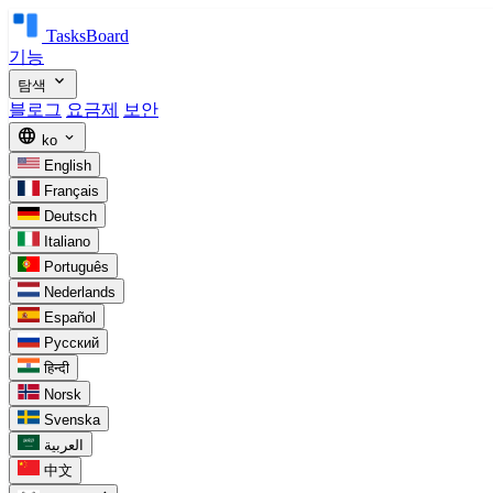
TasksBoard
기능
expand_more
탐색
블로그
요금제
보안
language
expand_more
ko
English
Français
Deutsch
Italiano
Português
Nederlands
Español
Русский
हिन्दी
Norsk
Svenska
العربية
中文