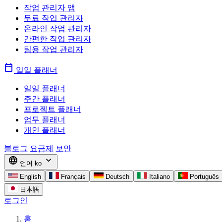
작업 관리자 앱
무료 작업 관리자
온라인 작업 관리자
간편한 작업 관리자
팀용 작업 관리자
calendar_today
일일 플래너
일일 플래너
주간 플래너
프로젝트 플래너
업무 플래너
개인 플래너
블로그
요금제
보안
language
expand_more
언어
ko
English
Français
Deutsch
Italiano
Português
日本語
로그인
홈