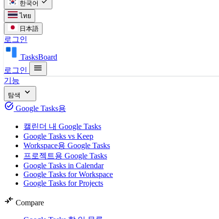
check
한국어
ไทย
日本語
로그인
TasksBoard
menu
로그인
기능
expand_more
탐색
task_alt
Google Tasks용
캘린더 내 Google Tasks
Google Tasks vs Keep
Workspace용 Google Tasks
프로젝트용 Google Tasks
Google Tasks in Calendar
Google Tasks for Workspace
Google Tasks for Projects
compare_arrows
Compare