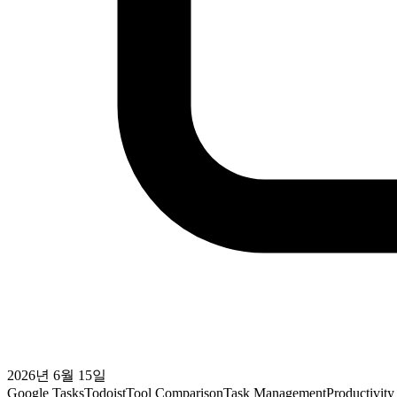
2026년 6월 15일
Google Tasks
Todoist
Tool Comparison
Task Management
Productivity