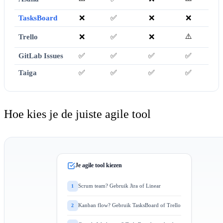
TasksBoard
❌
✅
❌
❌
On
⚠️
Trello
❌
✅
❌
10
GitLab Issues
✅
✅
✅
✅
On
Taiga
✅
✅
✅
✅
Zel
Hoe kies je de juiste agile tool
Je agile tool kiezen
Scrum team? Gebruik Jira of Linear
1
Kanban flow? Gebruik TasksBoard of Trello
2