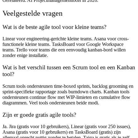
Gerelateerd: AI Projectmanagementtools in 2026.
Veelgestelde vragen
Wat is de beste agile tool voor kleine teams?
Linear voor engineering-gerichte kleine teams. Asana voor cross-
functionele kleine teams. TasksBoard voor Google Workspace
teams. Trello voor teams die een eenvoudig kanban-bord willen
zonder enige installatie.
Wat is het verschil tussen een Scrum tool en een Kanban
tool?
Scrum tools ondersteunen time-boxed sprints, backlog grooming en
sprint-specifieke rapportage zoals burndown charts. Kanban tools
ondersteunen continue flow met WIP-limieten en cumulative flow
diagrammen. Veel tools ondersteunen beide modi.
Zijn er goede gratis agile tools?
Ja. Jira (gratis voor 10 gebruikers), Linear (gratis voor 250 issues),
Asana (gratis voor 10 gebruikers) en TasksBoard (gratis) zijn
allemaal oprecht nuttig zonder te betalen. Taiga is gratis als je zelf