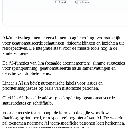
AI Assist
Agile Board
AI-functies beginnen te verschijnen in agile tooling, voornamelijk
voor geautomatiseerde schattingen, risicomeldingen en inzichten uit
retrospectives. De integratie staat voor de meeste tools nog in de
kinderschoenen.
De AI-functies van Jira
(betaalde abonnementen): slimme suggesties
voor sprintplanning, geautomatiseerde issue-samenvattingen en
detectie van dubbele items.
Linear’s AI
(in bèta): automatische labels voor issues en
prioriteitssuggesties op basis van historische patronen.
ClickUp AI
(betaalde add-on): taakopdeling, geautomatiseerde
statusupdates en schrijfhulp.
Voor de meeste teams hangt de kern van de agile workflow
(backlog, sprint, bord, retrospective) nog niet af van AI. De waarde
zal toenemen naarmate AI team-specifieke patronen leert herkennen.