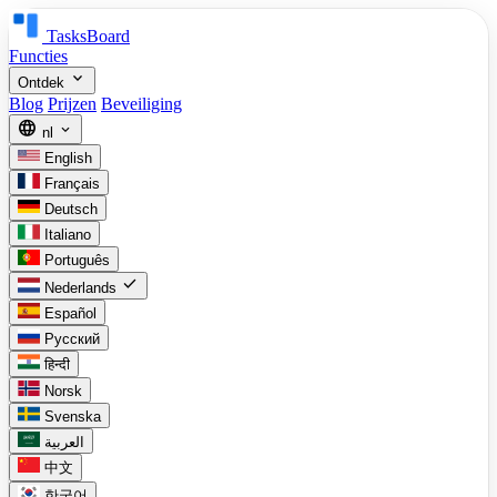
TasksBoard
Functies
expand_more
Ontdek
Blog
Prijzen
Beveiliging
language
expand_more
nl
English
Français
Deutsch
Italiano
Português
check
Nederlands
Español
Русский
हिन्दी
Norsk
Svenska
العربية
中文
한국어