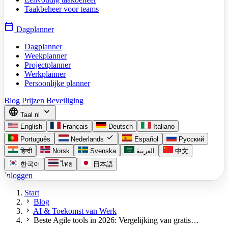
Taakbeheer voor teams
calendar_today
Dagplanner
Dagplanner
Weekplanner
Projectplanner
Werkplanner
Persoonlijke planner
Blog
Prijzen
Beveiliging
language
expand_more
Taal
nl
English
Français
Deutsch
Italiano
check
Português
Nederlands
Español
Русский
हिन्दी
Norsk
Svenska
العربية
中文
한국어
ไทย
日本語
Inloggen
Start
chevron_right
Blog
chevron_right
AI & Toekomst van Werk
chevron_right
Beste Agile tools in 2026: Vergelijking van gratis…