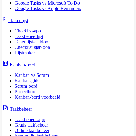
Google Tasks vs Microsoft To Do
Google Tasks vs Apple Reminders
checklist
Takenlijst
Checklist-app
Taakbeheerlijst
Takenlijst-sjabloon
Checklist-sjabloon
Lijstmaker
view_kanban
Kanban-bord
Kanban vs Scrum
Kanban-gids
Scrum-bord
Projectbord
Kanban-bord voorbeeld
task
Taakbeheer
Taakbeheer-app
Gratis taakbeheer
Online taakbeheer
Eenvoudig taakbeheer