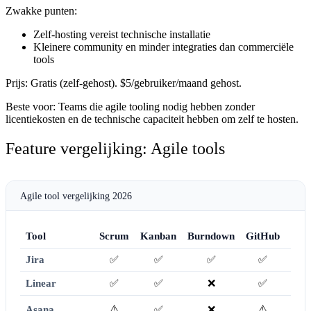
Zwakke punten:
Zelf-hosting vereist technische installatie
Kleinere community en minder integraties dan commerciële
tools
Prijs:
Gratis (zelf-gehost). $5/gebruiker/maand gehost.
Beste voor:
Teams die agile tooling nodig hebben zonder
licentiekosten en de technische capaciteit hebben om zelf te hosten.
Feature vergelijking: Agile tools
Agile tool vergelijking 2026
Tool
Scrum
Kanban
Burndown
GitHub
Grat
Jira
✅
✅
✅
✅
10 g
Linear
✅
✅
❌
✅
25
⚠️
⚠️
Asana
✅
❌
10 g