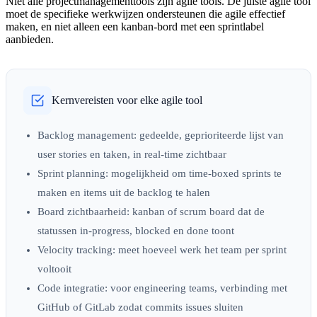
Niet alle projectmanagementtools zijn agile tools. De juiste agile tool
moet de specifieke werkwijzen ondersteunen die agile effectief
maken, en niet alleen een kanban-bord met een sprintlabel
aanbieden.
Kernvereisten voor elke agile tool
Backlog management:
gedeelde, geprioriteerde lijst van
user stories en taken, in real-time zichtbaar
Sprint planning:
mogelijkheid om time-boxed sprints te
maken en items uit de backlog te halen
Board zichtbaarheid:
kanban of scrum board dat de
statussen in-progress, blocked en done toont
Velocity tracking:
meet hoeveel werk het team per sprint
voltooit
Code integratie:
voor engineering teams, verbinding met
GitHub of GitLab zodat commits issues sluiten