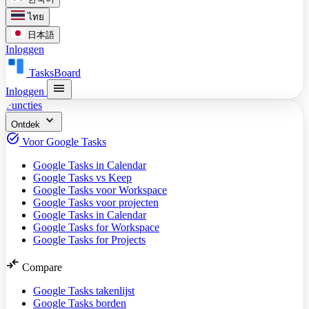
ไทย
日本語
Inloggen
TasksBoard
menu
Inloggen
Functies
expand_more
Ontdek
task_alt
Voor Google Tasks
Google Tasks in Calendar
Google Tasks vs Keep
Google Tasks voor Workspace
Google Tasks voor projecten
Google Tasks in Calendar
Google Tasks for Workspace
Google Tasks for Projects
compare_arrows
Compare
Google Tasks takenlijst
Google Tasks borden