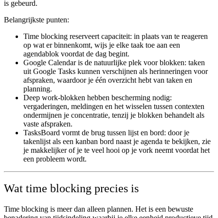
is gebeurd.
Belangrijkste punten:
Time blocking reserveert capaciteit:
in plaats van te reageren
op wat er binnenkomt, wijs je elke taak toe aan een
agendablok voordat de dag begint.
Google Calendar is de natuurlijke plek voor blokken:
taken
uit Google Tasks kunnen verschijnen als herinneringen voor
afspraken, waardoor je één overzicht hebt van taken en
planning.
Deep work-blokken hebben bescherming nodig:
vergaderingen, meldingen en het wisselen tussen contexten
ondermijnen je concentratie, tenzij je blokken behandelt als
vaste afspraken.
TasksBoard vormt de brug tussen lijst en bord:
door je
takenlijst als een kanban bord naast je agenda te bekijken, zie
je makkelijker of je te veel hooi op je vork neemt voordat het
een probleem wordt.
Wat time blocking precies is
Time blocking is meer dan alleen plannen. Het is een bewuste
benadering van tijdsindeling waarbij je elke eenheid productieve tijd