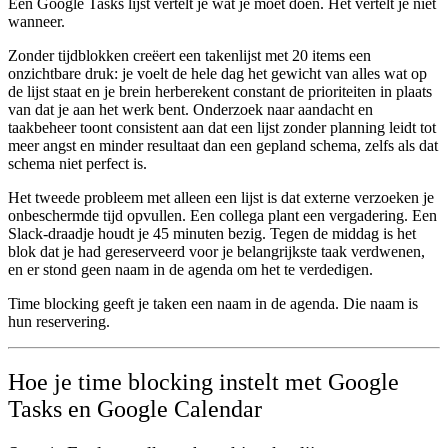
Een Google Tasks lijst vertelt je wat je moet doen. Het vertelt je niet
wanneer.
Zonder tijdblokken creëert een takenlijst met 20 items een
onzichtbare druk: je voelt de hele dag het gewicht van alles wat op
de lijst staat en je brein herberekent constant de prioriteiten in plaats
van dat je aan het werk bent. Onderzoek naar aandacht en
taakbeheer toont consistent aan dat een lijst zonder planning leidt tot
meer angst en minder resultaat dan een gepland schema, zelfs als dat
schema niet perfect is.
Het tweede probleem met alleen een lijst is dat externe verzoeken je
onbeschermde tijd opvullen. Een collega plant een vergadering. Een
Slack-draadje houdt je 45 minuten bezig. Tegen de middag is het
blok dat je had gereserveerd voor je belangrijkste taak verdwenen,
en er stond geen naam in de agenda om het te verdedigen.
Time blocking geeft je taken een naam in de agenda. Die naam is
hun reservering.
Hoe je time blocking instelt met Google
Tasks en Google Calendar