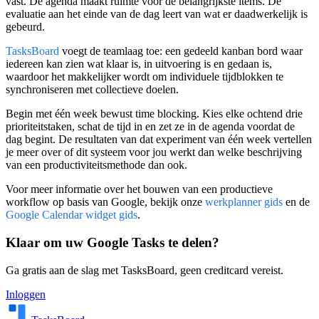
vast. De agenda maakt ruimte voor de belangrijkste items. De
evaluatie aan het einde van de dag leert van wat er daadwerkelijk is
gebeurd.
TasksBoard
voegt de teamlaag toe: een gedeeld kanban bord waar
iedereen kan zien wat klaar is, in uitvoering is en gedaan is,
waardoor het makkelijker wordt om individuele tijdblokken te
synchroniseren met collectieve doelen.
Begin met één week bewust time blocking. Kies elke ochtend drie
prioriteitstaken, schat de tijd in en zet ze in de agenda voordat de
dag begint. De resultaten van dat experiment van één week vertellen
je meer over of dit systeem voor jou werkt dan welke beschrijving
van een productiviteitsmethode dan ook.
Voor meer informatie over het bouwen van een productieve
workflow op basis van Google, bekijk onze
werkplanner gids
en de
Google Calendar widget gids
.
Klaar om uw Google Tasks te delen?
Ga gratis aan de slag met TasksBoard, geen creditcard vereist.
Inloggen