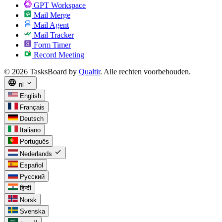
GPT Workspace
Mail Merge
Mail Agent
Mail Tracker
Form Timer
Record Meeting
© 2026 TasksBoard by
Qualtir
. Alle rechten voorbehouden.
language
expand_more
nl
English
Français
Deutsch
Italiano
Português
check
Nederlands
Español
Русский
हिन्दी
Norsk
Svenska