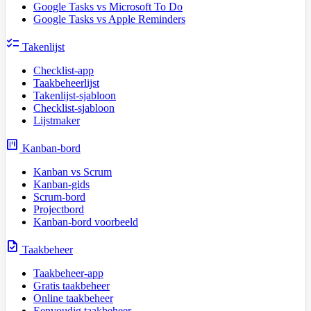
Google Tasks vs Microsoft To Do
Google Tasks vs Apple Reminders
checklist
Takenlijst
Checklist-app
Taakbeheerlijst
Takenlijst-sjabloon
Checklist-sjabloon
Lijstmaker
view_kanban
Kanban-bord
Kanban vs Scrum
Kanban-gids
Scrum-bord
Projectbord
Kanban-bord voorbeeld
task
Taakbeheer
Taakbeheer-app
Gratis taakbeheer
Online taakbeheer
Eenvoudig taakbeheer