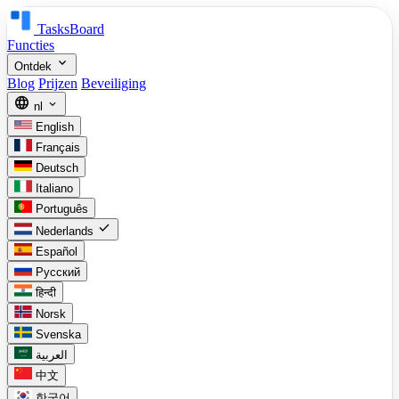
TasksBoard
Functies
expand_more
Ontdek
Blog
Prijzen
Beveiliging
language
expand_more
nl
English
Français
Deutsch
Italiano
Português
check
Nederlands
Español
Русский
हिन्दी
Norsk
Svenska
العربية
中文
한국어