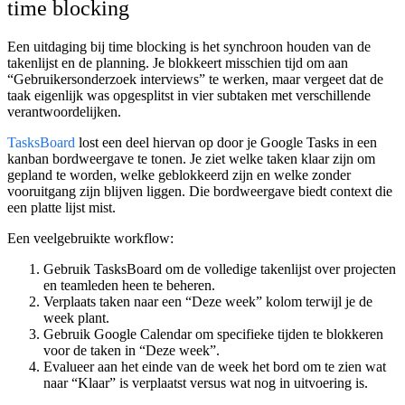
time blocking
Een uitdaging bij time blocking is het synchroon houden van de
takenlijst en de planning. Je blokkeert misschien tijd om aan
“Gebruikersonderzoek interviews” te werken, maar vergeet dat de
taak eigenlijk was opgesplitst in vier subtaken met verschillende
verantwoordelijken.
TasksBoard
lost een deel hiervan op door je Google Tasks in een
kanban bordweergave te tonen. Je ziet welke taken klaar zijn om
gepland te worden, welke geblokkeerd zijn en welke zonder
vooruitgang zijn blijven liggen. Die bordweergave biedt context die
een platte lijst mist.
Een veelgebruikte workflow:
Gebruik TasksBoard om de volledige takenlijst over projecten
en teamleden heen te beheren.
Verplaats taken naar een “Deze week” kolom terwijl je de
week plant.
Gebruik Google Calendar om specifieke tijden te blokkeren
voor de taken in “Deze week”.
Evalueer aan het einde van de week het bord om te zien wat
naar “Klaar” is verplaatst versus wat nog in uitvoering is.