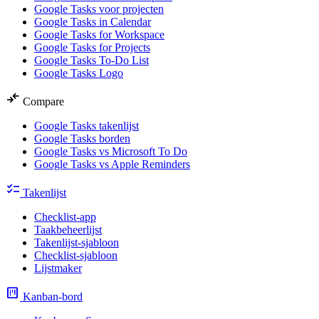
Google Tasks voor projecten
Google Tasks in Calendar
Google Tasks for Workspace
Google Tasks for Projects
Google Tasks To-Do List
Google Tasks Logo
compare_arrows
Compare
Google Tasks takenlijst
Google Tasks borden
Google Tasks vs Microsoft To Do
Google Tasks vs Apple Reminders
checklist
Takenlijst
Checklist-app
Taakbeheerlijst
Takenlijst-sjabloon
Checklist-sjabloon
Lijstmaker
view_kanban
Kanban-bord