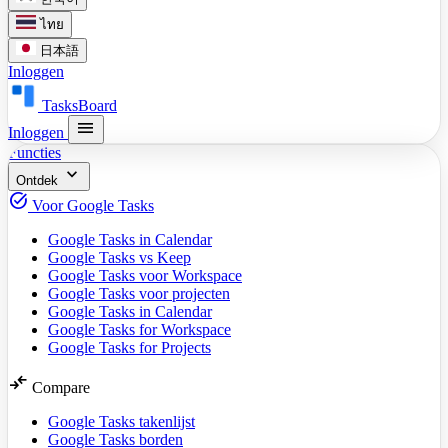
ไทย
日本語
Inloggen
TasksBoard
menu
Inloggen
Functies
expand_more
Ontdek
task_alt
Voor Google Tasks
Google Tasks in Calendar
Google Tasks vs Keep
Google Tasks voor Workspace
Google Tasks voor projecten
Google Tasks in Calendar
Google Tasks for Workspace
Google Tasks for Projects
compare_arrows
Compare
Google Tasks takenlijst
Google Tasks borden