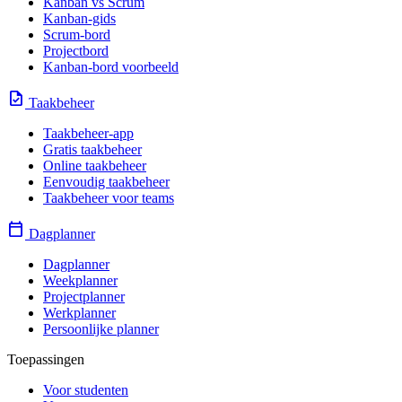
Kanban vs Scrum
Kanban-gids
Scrum-bord
Projectbord
Kanban-bord voorbeeld
task
Taakbeheer
Taakbeheer-app
Gratis taakbeheer
Online taakbeheer
Eenvoudig taakbeheer
Taakbeheer voor teams
calendar_today
Dagplanner
Dagplanner
Weekplanner
Projectplanner
Werkplanner
Persoonlijke planner
Toepassingen
Voor studenten