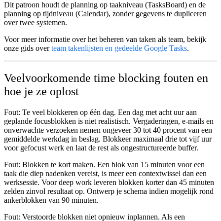
Dit patroon houdt de planning op taakniveau (TasksBoard) en de
planning op tijdniveau (Calendar), zonder gegevens te dupliceren
over twee systemen.
Voor meer informatie over het beheren van taken als team, bekijk
onze gids over
team takenlijsten en gedeelde Google Tasks
.
Veelvoorkomende time blocking fouten en
hoe je ze oplost
Fout: Te veel blokkeren op één dag.
Een dag met acht uur aan
geplande focusblokken is niet realistisch. Vergaderingen, e-mails en
onverwachte verzoeken nemen ongeveer 30 tot 40 procent van een
gemiddelde werkdag in beslag. Blokkeer maximaal drie tot vijf uur
voor gefocust werk en laat de rest als ongestructureerde buffer.
Fout: Blokken te kort maken.
Een blok van 15 minuten voor een
taak die diep nadenken vereist, is meer een contextwissel dan een
werksessie. Voor deep work leveren blokken korter dan 45 minuten
zelden zinvol resultaat op. Ontwerp je schema indien mogelijk rond
ankerblokken van 90 minuten.
Fout: Verstoorde blokken niet opnieuw inplannen.
Als een