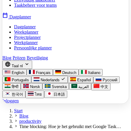
Taakbeheer voor teams
calendar_today
Dagplanner
Dagplanner
Weekplanner
Projectplanner
Werkplanner
Persoonlijke planner
Blog
Prijzen
Beveiliging
language
expand_more
Taal
nl
English
Français
Deutsch
Italiano
check
Português
Nederlands
Español
Русский
हिन्दी
Norsk
Svenska
العربية
中文
한국어
ไทย
日本語
Inloggen
Start
chevron_right
Blog
chevron_right
productivity
chevron_right
Time blocking: Hoe je het gebruikt met Google Task…