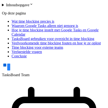
expand_more
Inhoudsopgave
Op deze pagina
Wat time blocking precies is
Waarom Google Tasks alleen niet genoeg is
Hoe je time blocking instelt met Google Tasks en Google
Calendar
TasksBoard gebruiken voor overzicht in time blocking
Veelvoorkomende time blocking fouten en hoe je ze oplost
Time blocking voor externe teams
Veelgestelde vragen
Conclusie
TasksBoard Team