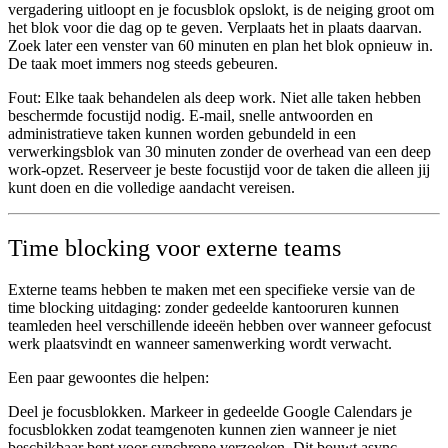
vergadering uitloopt en je focusblok opslokt, is de neiging groot om
het blok voor die dag op te geven. Verplaats het in plaats daarvan.
Zoek later een venster van 60 minuten en plan het blok opnieuw in.
De taak moet immers nog steeds gebeuren.
Fout: Elke taak behandelen als deep work.
Niet alle taken hebben
beschermde focustijd nodig. E-mail, snelle antwoorden en
administratieve taken kunnen worden gebundeld in een
verwerkingsblok van 30 minuten zonder de overhead van een deep
work-opzet. Reserveer je beste focustijd voor de taken die alleen jij
kunt doen en die volledige aandacht vereisen.
Time blocking voor externe teams
Externe teams hebben te maken met een specifieke versie van de
time blocking uitdaging: zonder gedeelde kantooruren kunnen
teamleden heel verschillende ideeën hebben over wanneer gefocust
werk plaatsvindt en wanneer samenwerking wordt verwacht.
Een paar gewoontes die helpen:
Deel je focusblokken.
Markeer in gedeelde Google Calendars je
focusblokken zodat teamgenoten kunnen zien wanneer je niet
beschikbaar bent voor synchrone verzoeken. Dit bouwt async