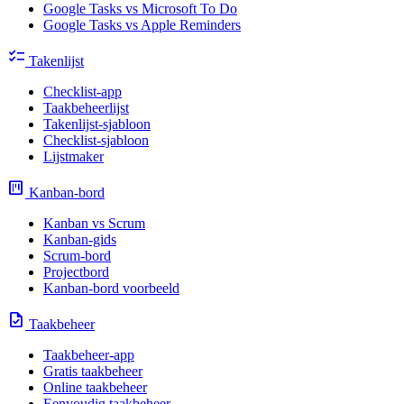
Google Tasks vs Microsoft To Do
Google Tasks vs Apple Reminders
checklist
Takenlijst
Checklist-app
Taakbeheerlijst
Takenlijst-sjabloon
Checklist-sjabloon
Lijstmaker
view_kanban
Kanban-bord
Kanban vs Scrum
Kanban-gids
Scrum-bord
Projectbord
Kanban-bord voorbeeld
task
Taakbeheer
Taakbeheer-app
Gratis taakbeheer
Online taakbeheer
Eenvoudig taakbeheer