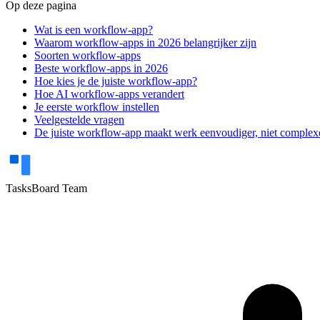
Op deze pagina
Wat is een workflow-app?
Waarom workflow-apps in 2026 belangrijker zijn
Soorten workflow-apps
Beste workflow-apps in 2026
Hoe kies je de juiste workflow-app?
Hoe AI workflow-apps verandert
Je eerste workflow instellen
Veelgestelde vragen
De juiste workflow-app maakt werk eenvoudiger, niet complex
TasksBoard Team