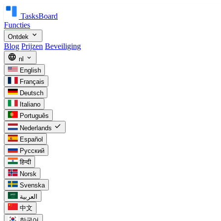
TasksBoard
Functies
expand_more
Ontdek
Blog
Prijzen
Beveiliging
language
expand_more
nl
English
Français
Deutsch
Italiano
Português
check
Nederlands
Español
Русский
हिन्दी
Norsk
Svenska
العربية
中文
한국어