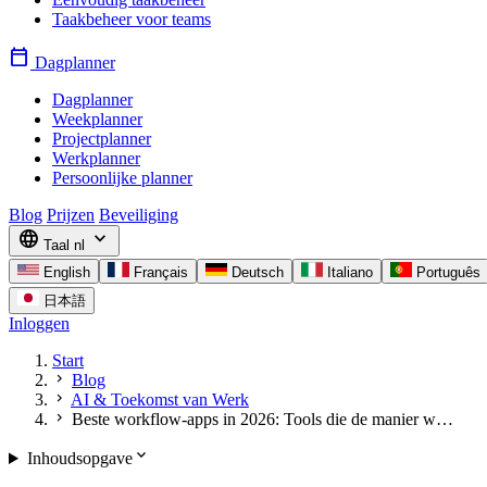
Taakbeheer voor teams
calendar_today
Dagplanner
Dagplanner
Weekplanner
Projectplanner
Werkplanner
Persoonlijke planner
Blog
Prijzen
Beveiliging
language
expand_more
Taal
nl
English
Français
Deutsch
Italiano
Português
日本語
Inloggen
Start
chevron_right
Blog
chevron_right
AI & Toekomst van Werk
chevron_right
Beste workflow-apps in 2026: Tools die de manier w…
expand_more
Inhoudsopgave