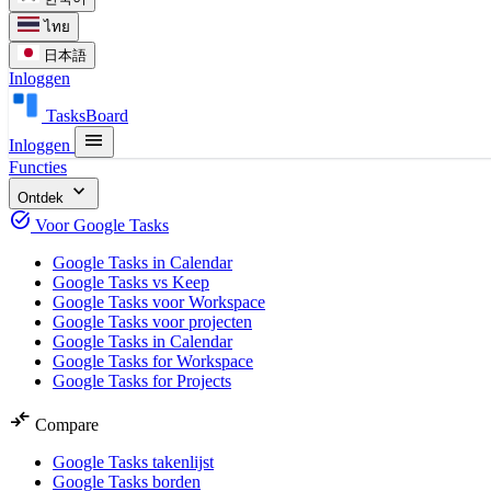
ไทย
日本語
Inloggen
TasksBoard
menu
Inloggen
Functies
expand_more
Ontdek
task_alt
Voor Google Tasks
Google Tasks in Calendar
Google Tasks vs Keep
Google Tasks voor Workspace
Google Tasks voor projecten
Google Tasks in Calendar
Google Tasks for Workspace
Google Tasks for Projects
compare_arrows
Compare
Google Tasks takenlijst
Google Tasks borden