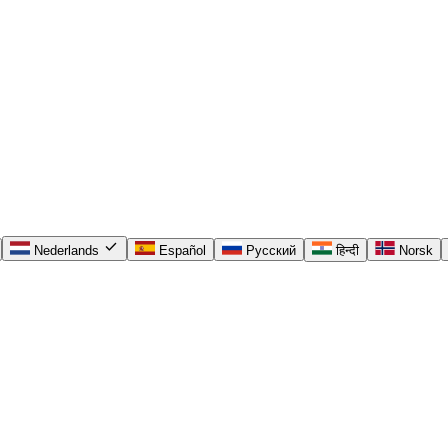
check
Nederlands
Español
Русский
हिन्दी
Norsk