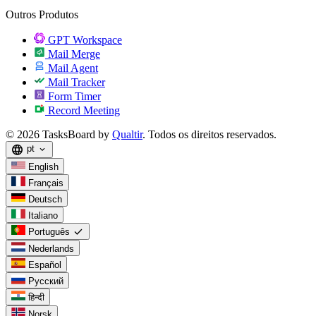
Outros Produtos
GPT Workspace
Mail Merge
Mail Agent
Mail Tracker
Form Timer
Record Meeting
© 2026 TasksBoard by
Qualtir
. Todos os direitos reservados.
language
pt
expand_more
English
Français
Deutsch
Italiano
check
Português
Nederlands
Español
Русский
हिन्दी
Norsk