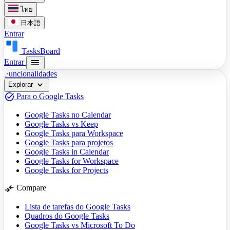
ไทย
日本語
Entrar
TasksBoard
menu
Entrar
Funcionalidades
expand_more
Explorar
task_alt
Para o Google Tasks
Google Tasks no Calendar
Google Tasks vs Keep
Google Tasks para Workspace
Google Tasks para projetos
Google Tasks in Calendar
Google Tasks for Workspace
Google Tasks for Projects
compare_arrows
Compare
Lista de tarefas do Google Tasks
Quadros do Google Tasks
Google Tasks vs Microsoft To Do