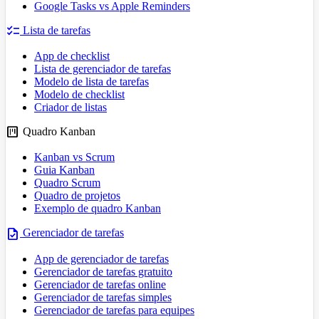
Google Tasks vs Apple Reminders
checklist
Lista de tarefas
App de checklist
Lista de gerenciador de tarefas
Modelo de lista de tarefas
Modelo de checklist
Criador de listas
view_kanban
Quadro Kanban
Kanban vs Scrum
Guia Kanban
Quadro Scrum
Quadro de projetos
Exemplo de quadro Kanban
task
Gerenciador de tarefas
App de gerenciador de tarefas
Gerenciador de tarefas gratuito
Gerenciador de tarefas online
Gerenciador de tarefas simples
Gerenciador de tarefas para equipes