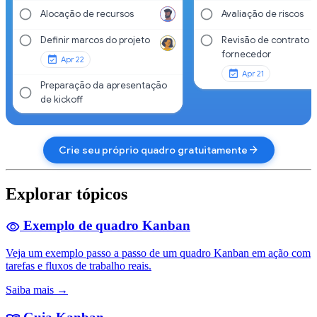
Alocação de recursos
Avaliação de riscos
Definir marcos do projeto
Revisão de contrato 
fornecedor
Apr 22
Apr 21
Preparação da apresentação
de kickoff
arrow_forward
Crie seu próprio quadro gratuitamente
Explorar tópicos
Exemplo de quadro Kanban
visibility
Veja um exemplo passo a passo de um quadro Kanban em ação com
tarefas e fluxos de trabalho reais.
Saiba mais →