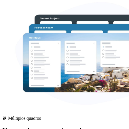
Múltiplos quadros
dashboard