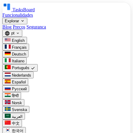
TasksBoard
Funcionalidades
expand_more
Explorar
Blog
Preços
Segurança
language
pt
expand_more
English
Français
Deutsch
Italiano
check
Português
Nederlands
Español
Русский
हिन्दी
Norsk
Svenska
العربية
中文
한국어