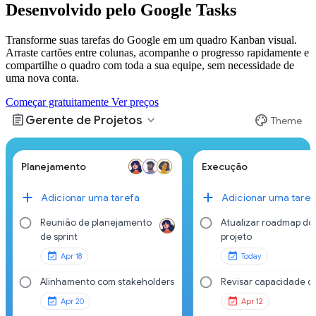
Desenvolvido pelo Google Tasks
Transforme suas tarefas do Google em um quadro Kanban visual.
Arraste cartões entre colunas, acompanhe o progresso rapidamente e
compartilhe o quadro com toda a sua equipe, sem necessidade de
uma nova conta.
Começar gratuitamente
Ver preços
assignment
palette
expand_more
Gerente de Projetos
Theme
Planejamento
Execução
Adicionar uma tarefa
Adicionar uma taref
Reunião de planejamento
Atualizar roadmap do
de sprint
projeto
Apr 18
Today
Alinhamento com stakeholders
Revisar capacidade d
Apr 20
Apr 12