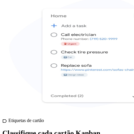
Etiquetas de cartão
label
Classifique cada cartão Kanban