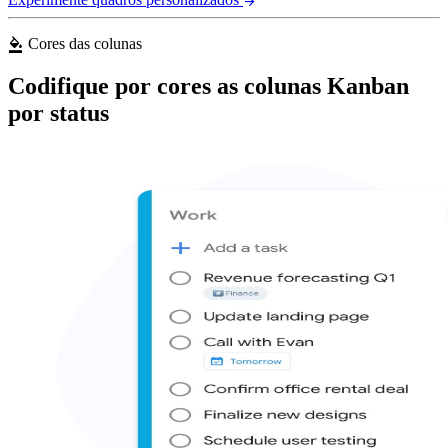
arrow_forward
Cores das colunas
format_color_fill
Codifique por cores as colunas Kanban
por status