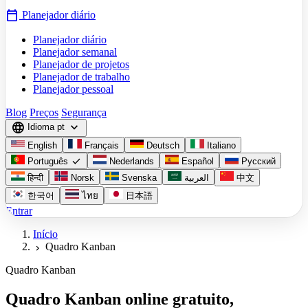
calendar_today
Planejador diário
Planejador diário
Planejador semanal
Planejador de projetos
Planejador de trabalho
Planejador pessoal
Blog
Preços
Segurança
language
expand_more
Idioma
pt
English
Français
Deutsch
Italiano
check
Português
Nederlands
Español
Русский
हिन्दी
Norsk
Svenska
العربية
中文
한국어
ไทย
日本語
Entrar
Início
Quadro Kanban
chevron_right
Quadro Kanban
Quadro Kanban online gratuito,