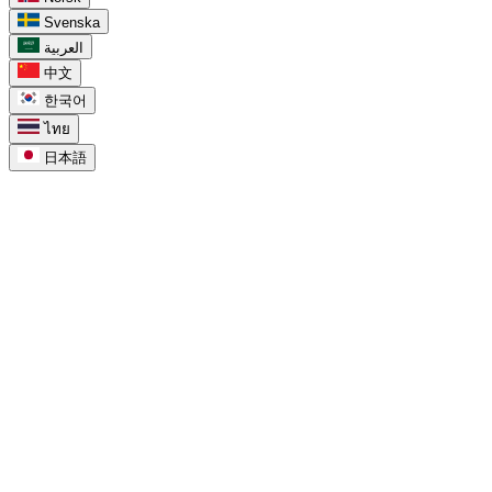
Svenska
العربية
中文
한국어
ไทย
日本語
task_alt
Para o Google Tasks
Google Tasks no Calendar
chevron_right
Google Tasks vs Keep
chevron_right
Google Tasks para Workspace
chevron_right
Google Tasks para projetos
chevron_right
Google Tasks in Calendar
chevron_right
Google Tasks for Workspace
chevron_right
Google Tasks for Projects
chevron_right
compare_arrows
Compare
Lista de tarefas do Google Tasks
chevron_right
Quadros do Google Tasks
chevron_right
Google Tasks vs Microsoft To Do
chevron_right
Google Tasks vs Apple Reminders
chevron_right