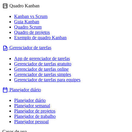
view_kanban
Quadro Kanban
Kanban vs Scrum
Guia Kanban
Quadro Scrum
Quadro de projetos
Exemplo de quadro Kanban
task
Gerenciador de tarefas
App de gerenciador de tarefas
Gerenciador de tarefas gratuito
Gerenciador de tarefas online
Gerenciador de tarefas simples
Gerenciador de tarefas para equipes
calendar_today
Planejador diário
Planejador diário
Planejador semanal
Planejador de projetos
Planejador de trabalho
Planejador pessoal
Casos de uso