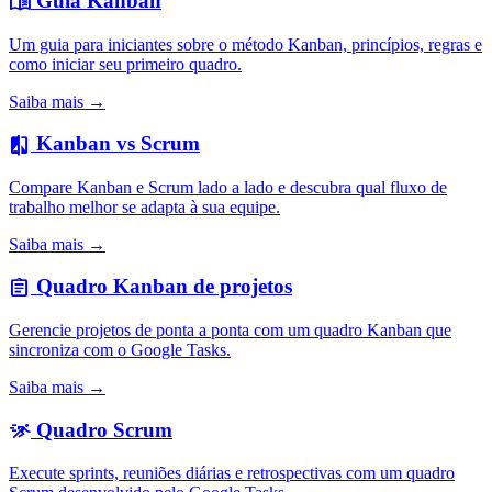
Guia Kanban
menu_book
Um guia para iniciantes sobre o método Kanban, princípios, regras e
como iniciar seu primeiro quadro.
Saiba mais →
Kanban vs Scrum
compare
Compare Kanban e Scrum lado a lado e descubra qual fluxo de
trabalho melhor se adapta à sua equipe.
Saiba mais →
Quadro Kanban de projetos
assignment
Gerencie projetos de ponta a ponta com um quadro Kanban que
sincroniza com o Google Tasks.
Saiba mais →
Quadro Scrum
sprint
Execute sprints, reuniões diárias e retrospectivas com um quadro