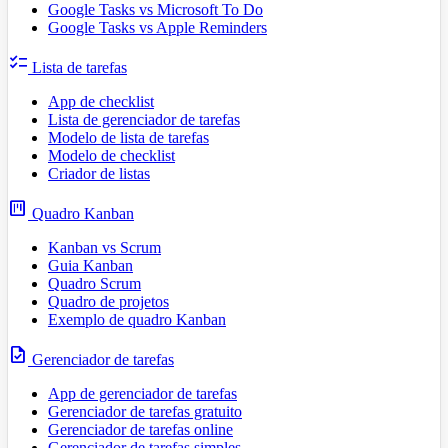
Google Tasks vs Microsoft To Do
Google Tasks vs Apple Reminders
checklist
Lista de tarefas
App de checklist
Lista de gerenciador de tarefas
Modelo de lista de tarefas
Modelo de checklist
Criador de listas
view_kanban
Quadro Kanban
Kanban vs Scrum
Guia Kanban
Quadro Scrum
Quadro de projetos
Exemplo de quadro Kanban
task
Gerenciador de tarefas
App de gerenciador de tarefas
Gerenciador de tarefas gratuito
Gerenciador de tarefas online
Gerenciador de tarefas simples