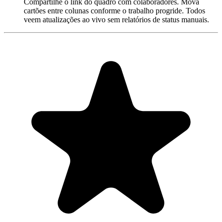
Compartilhe o link do quadro com colaboradores. Mova
cartões entre colunas conforme o trabalho progride. Todos
veem atualizações ao vivo sem relatórios de status manuais.
"Always have 101 things to do and this helps me organize and
prioritize like no other app can. It syncs to my phone and laptop, and
when I add dates to tasks, they automatically integrate into my
Google Calendar, which is immensely convenient. I can look at my
daily, weekly, and monthly overview in Google Calendar and
clearly see how much I was able to accomplish! Great tool indeed.
Excited to see how it will evolve over time."
PR
Parina Ramjee