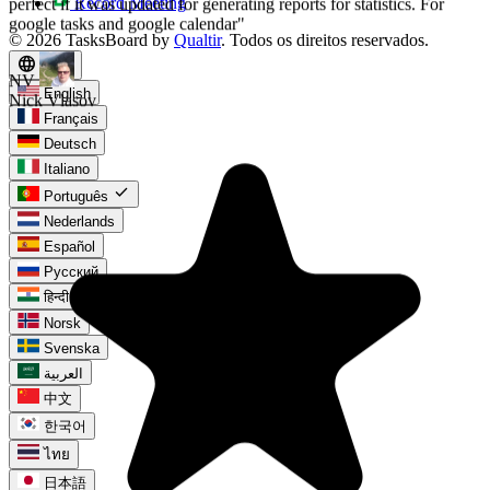
Record Meeting
© 2026 TasksBoard by
Qualtir
. Todos os direitos reservados.
language
expand_more
pt
English
Français
Deutsch
Italiano
check
Português
Nederlands
Español
Русский
हिन्दी
Norsk
Svenska
العربية
中文
한국어
ไทย
日本語