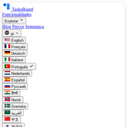
TasksBoard
Funcionalidades
expand_more
Explorar
Blog
Preços
Segurança
language
expand_more
pt
English
Français
Deutsch
Italiano
check
Português
Nederlands
Español
Русский
हिन्दी
Norsk
Svenska
العربية
中文
한국어