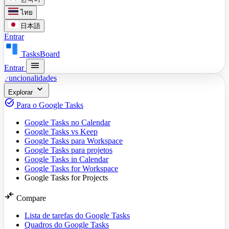
ไทย
日本語
Entrar
TasksBoard
menu
Entrar
Funcionalidades
expand_more
Explorar
task_alt
Para o Google Tasks
Google Tasks no Calendar
Google Tasks vs Keep
Google Tasks para Workspace
Google Tasks para projetos
Google Tasks in Calendar
Google Tasks for Workspace
Google Tasks for Projects
compare_arrows
Compare
Lista de tarefas do Google Tasks
Quadros do Google Tasks