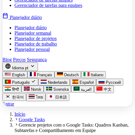
Gerenciador de tarefas para equipes
calendar_today
Planejador diário
Planejador diário
Planejador semanal
Planejador de projetos
Planejador de trabalho
Planejador pessoal
Blog
Preços
Segurança
language
expand_more
Idioma
pt
English
Français
Deutsch
Italiano
check
Português
Nederlands
Español
Русский
हिन्दी
Norsk
Svenska
العربية
中文
한국어
ไทย
日本語
Entrar
Início
chevron_right
Google Tasks
chevron_right
Gerencie projetos com o Google Tasks: Quadros Kanban,
Subtarefas e Compartilhamento em Equipe