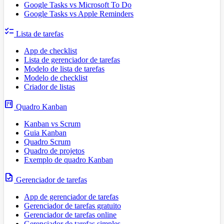
Google Tasks vs Microsoft To Do
Google Tasks vs Apple Reminders
checklist
Lista de tarefas
App de checklist
Lista de gerenciador de tarefas
Modelo de lista de tarefas
Modelo de checklist
Criador de listas
view_kanban
Quadro Kanban
Kanban vs Scrum
Guia Kanban
Quadro Scrum
Quadro de projetos
Exemplo de quadro Kanban
task
Gerenciador de tarefas
App de gerenciador de tarefas
Gerenciador de tarefas gratuito
Gerenciador de tarefas online
Gerenciador de tarefas simples