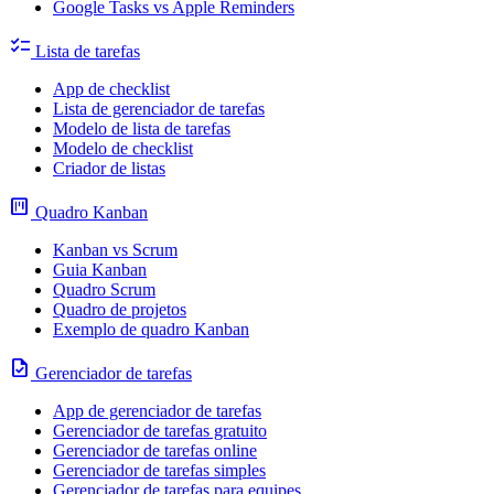
Google Tasks vs Apple Reminders
checklist
Lista de tarefas
App de checklist
Lista de gerenciador de tarefas
Modelo de lista de tarefas
Modelo de checklist
Criador de listas
view_kanban
Quadro Kanban
Kanban vs Scrum
Guia Kanban
Quadro Scrum
Quadro de projetos
Exemplo de quadro Kanban
task
Gerenciador de tarefas
App de gerenciador de tarefas
Gerenciador de tarefas gratuito
Gerenciador de tarefas online
Gerenciador de tarefas simples
Gerenciador de tarefas para equipes