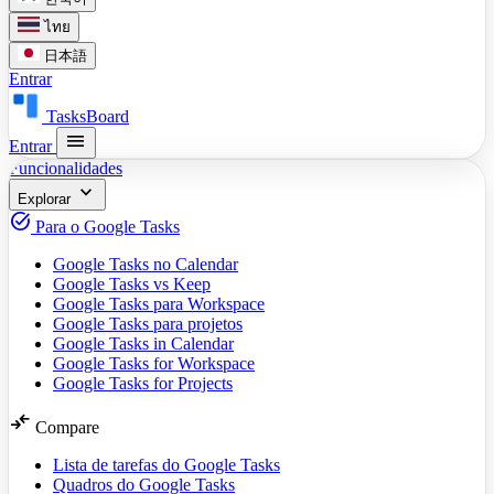
ไทย
日本語
Entrar
TasksBoard
menu
Entrar
Funcionalidades
expand_more
Explorar
task_alt
Para o Google Tasks
Google Tasks no Calendar
Google Tasks vs Keep
Google Tasks para Workspace
Google Tasks para projetos
Google Tasks in Calendar
Google Tasks for Workspace
Google Tasks for Projects
compare_arrows
Compare
Lista de tarefas do Google Tasks
Quadros do Google Tasks