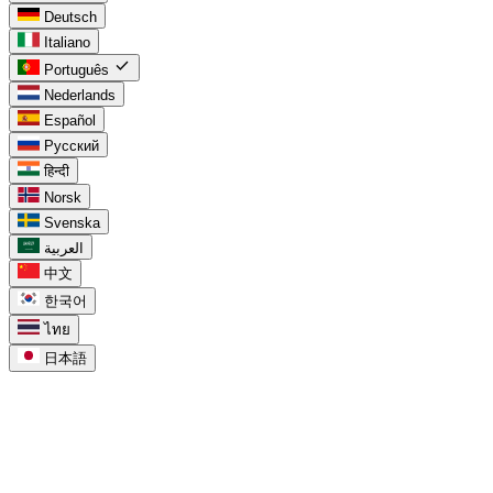
Deutsch
Italiano
check
Português
Nederlands
Español
Русский
हिन्दी
Norsk
Svenska
العربية
中文
한국어
ไทย
日本語
task_alt
Para o Google Tasks
chevron_right
Google Tasks no Calendar
chevron_right
Google Tasks vs Keep
chevron_right
Google Tasks para Workspace
chevron_right