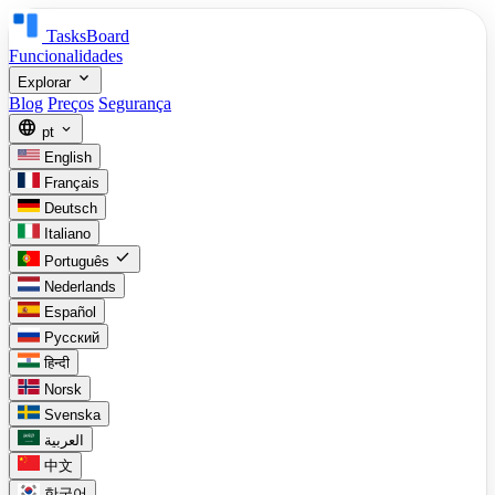
TasksBoard
Funcionalidades
expand_more
Explorar
Blog
Preços
Segurança
language
expand_more
pt
English
Français
Deutsch
Italiano
check
Português
Nederlands
Español
Русский
हिन्दी
Norsk
Svenska
العربية
中文
한국어