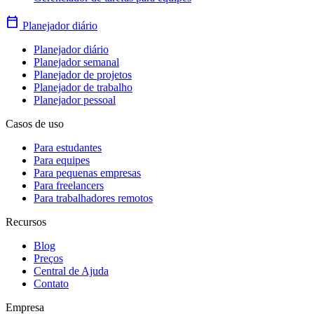
calendar_today
Planejador diário
Planejador diário
Planejador semanal
Planejador de projetos
Planejador de trabalho
Planejador pessoal
Casos de uso
Para estudantes
Para equipes
Para pequenas empresas
Para freelancers
Para trabalhadores remotos
Recursos
Blog
Preços
Central de Ajuda
Contato
Empresa