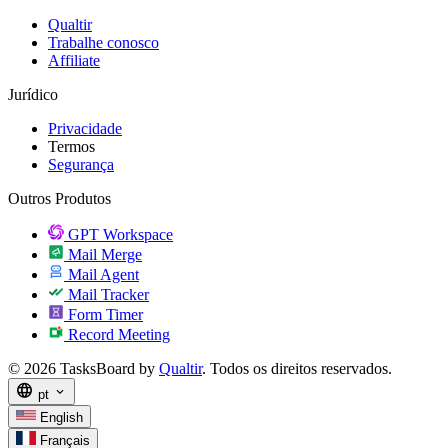
Qualtir
Trabalhe conosco
Affiliate
Jurídico
Privacidade
Termos
Segurança
Outros Produtos
GPT Workspace
Mail Merge
Mail Agent
Mail Tracker
Form Timer
Record Meeting
© 2026 TasksBoard by
Qualtir
. Todos os direitos reservados.
language
expand_more
pt
English
Français