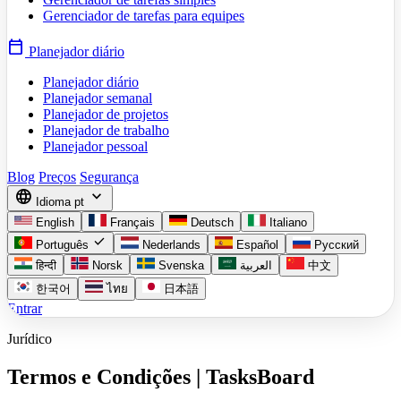
Gerenciador de tarefas para equipes
calendar_today
Planejador diário
Planejador diário
Planejador semanal
Planejador de projetos
Planejador de trabalho
Planejador pessoal
Blog
Preços
Segurança
language
expand_more
Idioma
pt
English
Français
Deutsch
Italiano
check
Português
Nederlands
Español
Русский
हिन्दी
Norsk
Svenska
العربية
中文
한국어
ไทย
日本語
Entrar
Jurídico
Termos e Condições | TasksBoard