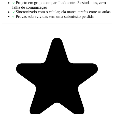
Projeto em grupo compartilhado entre 3 estudantes, zero
falha de comunicação
Sincronizado com o celular, ela marca tarefas entre as aulas
Provas sobrevividas sem uma submissão perdida
"Always have 101 things to do and this helps me organize and
prioritize like no other app can. It syncs to my phone and laptop, and
when I add dates to tasks, they automatically integrate into my
Google Calendar, which is immensely convenient. I can look at my
daily, weekly, and monthly overview in Google Calendar and
clearly see how much I was able to accomplish! Great tool indeed.
Excited to see how it will evolve over time."
PR