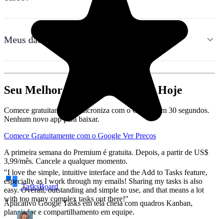
"I love the simple, intuitive interface and the Add to Tasks feature,
Meus dados acadêmicos são privados?
especially as I work through my emails! Sharing my tasks is also
easy. Overall, outstanding and simple to use, and that means a lot
with too many complex tasks out there!"
GC
Seu Melhor Semestre Começa Hoje
Greg Cantori
Comece gratuitamente. Sincroniza com o Google em 30 segundos.
Nenhum novo app para baixar.
Comece Gratuitamente com o Google
Ver Preços
A primeira semana do Premium é gratuita. Depois, a partir de US$
3,99/mês. Cancele a qualquer momento.
TasksBoard
Aplicativo Google Tasks em tela cheia com quadros Kanban,
planejador e compartilhamento em equipe.