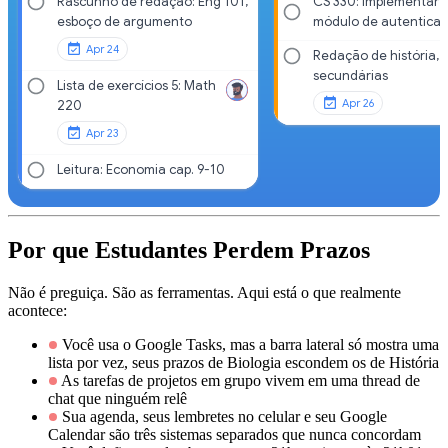
Rascunho de redação: Eng 101,
CS 330: Implementar
esboço de argumento
módulo de autentica
Apr 24
Redação de história, 
secundárias
Lista de exercícios 5: Math
Apr 26
220
Apr 23
Leitura: Economia cap. 9-10
Por que Estudantes Perdem Prazos
Não é preguiça. São as ferramentas. Aqui está o que realmente
acontece:
Você usa o Google Tasks, mas a barra lateral só mostra uma
lista por vez, seus prazos de Biologia escondem os de História
As tarefas de projetos em grupo vivem em uma thread de
chat que ninguém relê
Sua agenda, seus lembretes no celular e seu Google
Calendar são três sistemas separados que nunca concordam