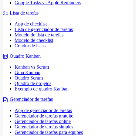
Google Tasks vs Apple Reminders
checklist
Lista de tarefas
App de checklist
Lista de gerenciador de tarefas
Modelo de lista de tarefas
Modelo de checklist
Criador de listas
view_kanban
Quadro Kanban
Kanban vs Scrum
Guia Kanban
Quadro Scrum
Quadro de projetos
Exemplo de quadro Kanban
task
Gerenciador de tarefas
App de gerenciador de tarefas
Gerenciador de tarefas gratuito
Gerenciador de tarefas online
Gerenciador de tarefas simples
Gerenciador de tarefas para equipes