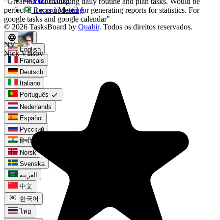
Form Timer
Record Meeting
© 2026 TasksBoard by
Qualtir
. Todos os direitos reservados.
language
pt
expand_more
English
Français
Deutsch
Italiano
check
Português
Nederlands
Español
Русский
हिन्दी
Norsk
Svenska
العربية
中文
한국어
ไทย