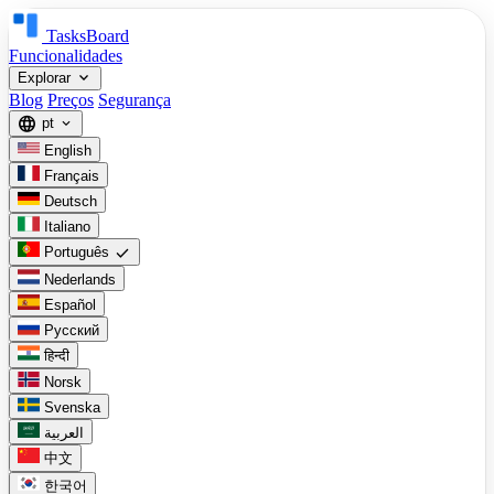
TasksBoard
Funcionalidades
expand_more
Explorar
Blog
Preços
Segurança
language
pt
expand_more
English
Français
Deutsch
Italiano
check
Português
Nederlands
Español
Русский
हिन्दी
Norsk
Svenska
العربية
中文
한국어