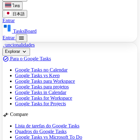
ไทย
日本語
Entrar
TasksBoard
menu
Entrar
Funcionalidades
expand_more
Explorar
task_alt
Para o Google Tasks
Google Tasks no Calendar
Google Tasks vs Keep
Google Tasks para Workspace
Google Tasks para projetos
Google Tasks in Calendar
Google Tasks for Workspace
Google Tasks for Projects
compare_arrows
Compare
Lista de tarefas do Google Tasks
Quadros do Google Tasks
Google Tasks vs Microsoft To Do