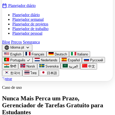
calendar_today
Planejador diário
Planejador diário
Planejador semanal
Planejador de projetos
Planejador de trabalho
Planejador pessoal
Blog
Preços
Segurança
language
expand_more
Idioma
pt
English
Français
Deutsch
Italiano
check
Português
Nederlands
Español
Русский
हिन्दी
Norsk
Svenska
العربية
中文
한국어
ไทย
日本語
Entrar
Caso de uso
Nunca Mais Perca um Prazo,
Gerenciador de Tarefas Gratuito para
Estudantes