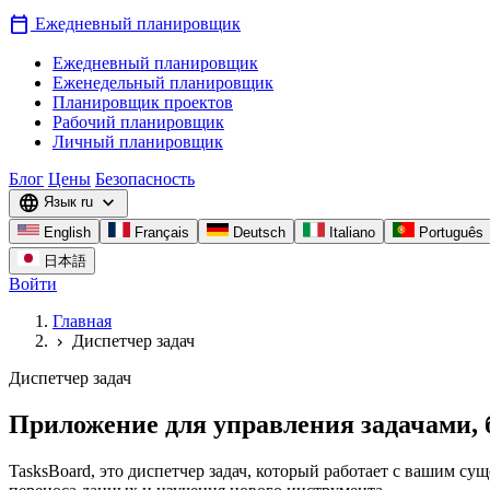
calendar_today
Ежедневный планировщик
Ежедневный планировщик
Еженедельный планировщик
Планировщик проектов
Рабочий планировщик
Личный планировщик
Блог
Цены
Безопасность
language
expand_more
Язык
ru
English
Français
Deutsch
Italiano
Português
日本語
Войти
Главная
Диспетчер задач
chevron_right
Диспетчер задач
Приложение для управления задачами, б
TasksBoard, это диспетчер задач, который работает с вашим с