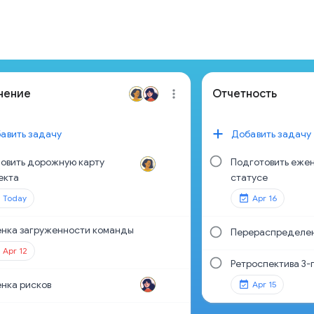
нение
Отчетность
авить задачу
Добавить задачу
овить дорожную карту
Подготовить ежен
екта
статусе
Today
Apr 16
нка загруженности команды
Перераспределе
Apr 12
Ретроспектива 3-
нка рисков
Apr 15