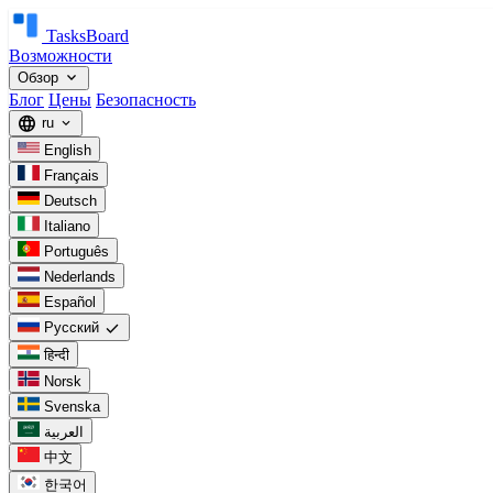
TasksBoard
Возможности
expand_more
Обзор
Блог
Цены
Безопасность
language
ru
expand_more
English
Français
Deutsch
Italiano
Português
Nederlands
Español
check
Русский
हिन्दी
Norsk
Svenska
العربية
中文
한국어