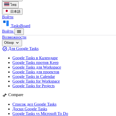
ไทย
日本語
Войти
TasksBoard
menu
Войти
Возможности
expand_more
Обзор
task_alt
Для Google Tasks
Google Tasks в Календаре
Google Tasks против Keep
Google Tasks для Workspace
Google Tasks для проектов
Google Tasks in Calendar
Google Tasks for Workspace
Google Tasks for Projects
compare_arrows
Compare
Список дел Google Tasks
Доски Google Tasks
Google Tasks vs Microsoft To Do