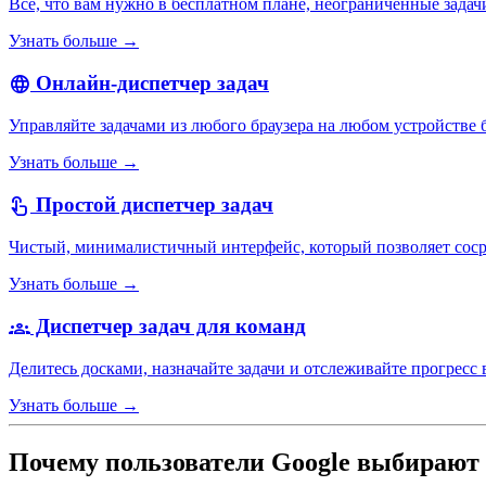
Все, что вам нужно в бесплатном плане, неограниченные зада
Узнать больше →
Онлайн-диспетчер задач
language
Управляйте задачами из любого браузера на любом устройстве б
Узнать больше →
Простой диспетчер задач
touch_app
Чистый, минималистичный интерфейс, который позволяет сосре
Узнать больше →
Диспетчер задач для команд
groups
Делитесь досками, назначайте задачи и отслеживайте прогресс
Узнать больше →
Почему пользователи Google выбирают T