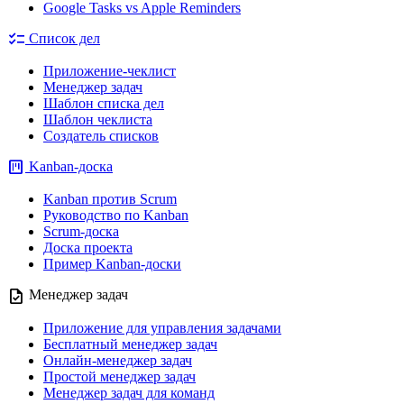
Google Tasks vs Apple Reminders
checklist
Список дел
Приложение-чеклист
Менеджер задач
Шаблон списка дел
Шаблон чеклиста
Создатель списков
view_kanban
Kanban-доска
Kanban против Scrum
Руководство по Kanban
Scrum-доска
Доска проекта
Пример Kanban-доски
task
Менеджер задач
Приложение для управления задачами
Бесплатный менеджер задач
Онлайн-менеджер задач
Простой менеджер задач
Менеджер задач для команд