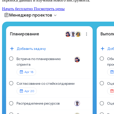
переноса данных и изучения нового инструмента.
Начать бесплатно
Посмотреть цены
assignment
expand_more
Менеджер проектов
Планирование
Выпол
Добавить задачу
Доб
Встреча по планированию
Обн
спринта
про
Apr 18
Согласование со стейкхолдерами
Оце
Apr 20
Распределение ресурсов
Оце