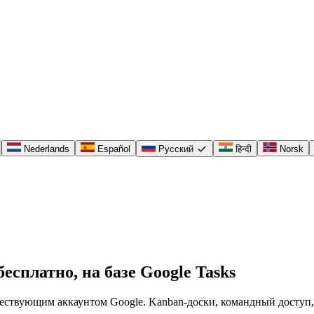
check
Nederlands
Español
Русский
हिन्दी
Norsk
есплатно, на базе Google Tasks
уществующим аккаунтом Google. Kanban-доски, командный доступ,