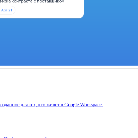
верка контракта с поставщиком
Apr 21
данное для тех, кто живет в Google Workspace.