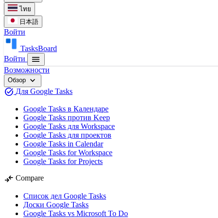
ไทย
日本語
Войти
TasksBoard
menu
Войти
Возможности
expand_more
Обзор
task_alt
Для Google Tasks
Google Tasks в Календаре
Google Tasks против Keep
Google Tasks для Workspace
Google Tasks для проектов
Google Tasks in Calendar
Google Tasks for Workspace
Google Tasks for Projects
compare_arrows
Compare
Список дел Google Tasks
Доски Google Tasks
Google Tasks vs Microsoft To Do