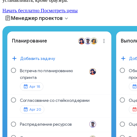
устанавливать, кроме браузера.
Начать бесплатно
Посмотреть цены
assignment
expand_more
Менеджер проектов
Планирование
Выпол
Добавить задачу
Доб
Встреча по планированию
Обн
спринта
про
Apr 18
Согласование со стейкхолдерами
Оце
Apr 20
Распределение ресурсов
Оце