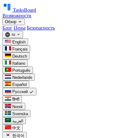
TasksBoard
Возможности
expand_more
Обзор
Блог
Цены
Безопасность
language
ru
expand_more
English
Français
Deutsch
Italiano
Português
Nederlands
Español
check
Русский
हिन्दी
Norsk
Svenska
العربية
中文
한국어