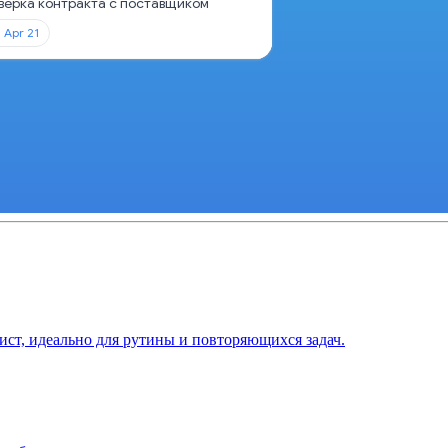
верка контракта с поставщиком
Apr 21
ист, идеально для рутины и повторяющихся задач.