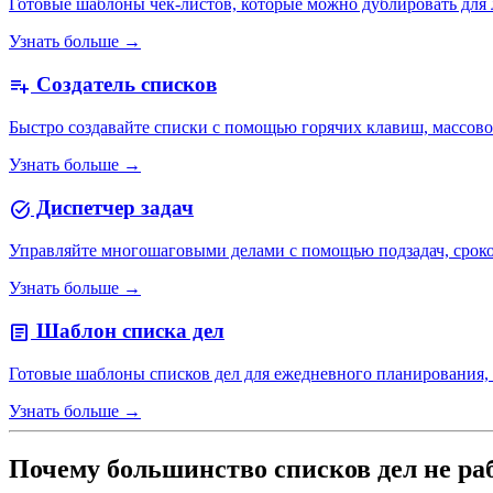
Готовые шаблоны чек-листов, которые можно дублировать для 
Узнать больше →
Создатель списков
playlist_add
Быстро создавайте списки с помощью горячих клавиш, массовой
Узнать больше →
Диспетчер задач
task_alt
Управляйте многошаговыми делами с помощью подзадач, сроков
Узнать больше →
Шаблон списка дел
article
Готовые шаблоны списков дел для ежедневного планирования, п
Узнать больше →
Почему большинство списков дел не раб