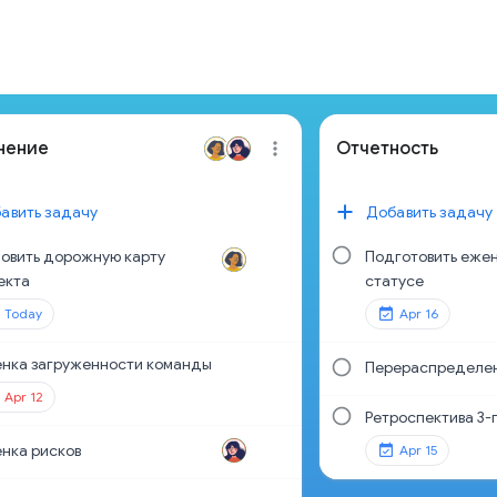
нение
Отчетность
авить задачу
Добавить задачу
овить дорожную карту
Подготовить ежен
екта
статусе
Today
Apr 16
нка загруженности команды
Перераспределе
Apr 12
Ретроспектива 3-
нка рисков
Apr 15