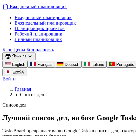
calendar_today
Ежедневный планировщик
Ежедневный планировщик
Еженедельный планировщик
Планировщик проектов
Рабочий планировщик
Личный планировщик
Блог
Цены
Безопасность
language
expand_more
Язык
ru
English
Français
Deutsch
Italiano
Português
日本語
Войти
Главная
Список дел
chevron_right
Список дел
Лучший список дел, на базе Google Task
TasksBoard превращает ваши Google Tasks в список дел, о кот