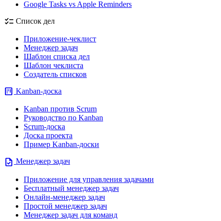
Google Tasks vs Apple Reminders
checklist
Список дел
Приложение-чеклист
Менеджер задач
Шаблон списка дел
Шаблон чеклиста
Создатель списков
view_kanban
Kanban-доска
Kanban против Scrum
Руководство по Kanban
Scrum-доска
Доска проекта
Пример Kanban-доски
task
Менеджер задач
Приложение для управления задачами
Бесплатный менеджер задач
Онлайн-менеджер задач
Простой менеджер задач
Менеджер задач для команд