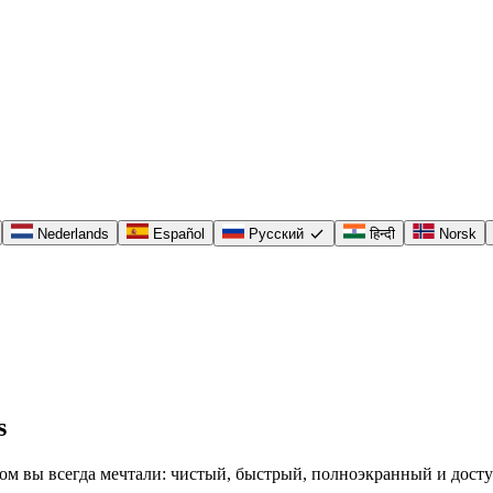
check
Nederlands
Español
Русский
हिन्दी
Norsk
s
ором вы всегда мечтали: чистый, быстрый, полноэкранный и дост