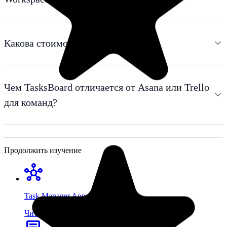
Какова стоимость для команд?
Чем TasksBoard отличается от Asana или Trello
для команд?
Продолжить изучение
hub
Task Manager App
arrow_forward
Читать далее