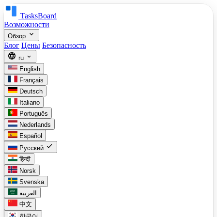
TasksBoard
Возможности
expand_more
Обзор
Блог
Цены
Безопасность
language
expand_more
ru
English
Français
Deutsch
Italiano
Português
Nederlands
Español
check
Русский
हिन्दी
Norsk
Svenska
العربية
中文
한국어