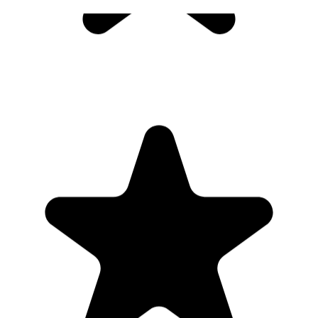
"Seriously, makes my tasks easier to share with the team, and the
free version is quite nice for our little office. Eventually, we will
expand, and this is definitely a great tool to do that! Syncs with my
Workspace and Calendar."
CC
Chase Cattrall