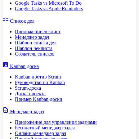
Google Tasks vs Microsoft To Do
Google Tasks vs Apple Reminders
checklist
Список дел
Приложение-чеклист
Менеджер задач
Шаблон списка дел
Шаблон чеклиста
Создатель списков
view_kanban
Kanban-доска
Kanban против Scrum
Руководство по Kanban
Scrum-доска
Доска проекта
Пример Kanban-доски
task
Менеджер задач
Приложение для управления задачами
Бесплатный менеджер задач
Онлайн-менеджер задач
Простой менеджер задач