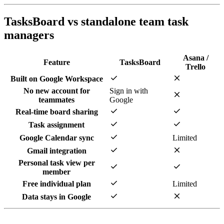
TasksBoard vs standalone team task
managers
Asana /
Feature
TasksBoard
Trello
check
close
Built on Google Workspace
No new account for
Sign in with
close
teammates
Google
check
check
Real-time board sharing
check
check
Task assignment
check
Google Calendar sync
Limited
check
close
Gmail integration
Personal task view per
check
check
member
check
Free individual plan
Limited
check
close
Data stays in Google