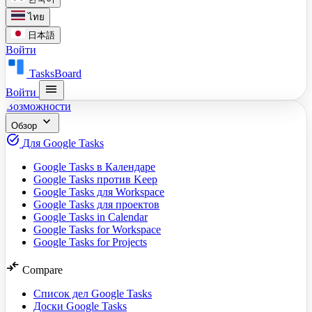
ไทย
日本語
Войти
TasksBoard
menu
Войти
Возможности
expand_more
Обзор
task_alt
Для Google Tasks
Google Tasks в Календаре
Google Tasks против Keep
Google Tasks для Workspace
Google Tasks для проектов
Google Tasks in Calendar
Google Tasks for Workspace
Google Tasks for Projects
compare_arrows
Compare
Список дел Google Tasks
Доски Google Tasks