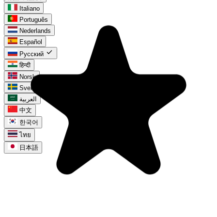
Italiano
Português
Nederlands
Español
check
Русский
हिन्दी
Norsk
Svenska
العربية
中文
한국어
ไทย
日本語