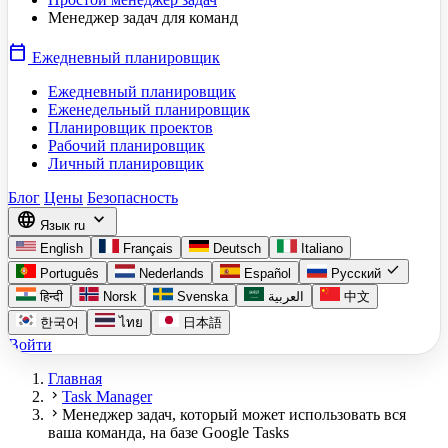
Менеджер задач для команд
calendar_today
Ежедневный планировщик
Ежедневный планировщик
Еженедельный планировщик
Планировщик проектов
Рабочий планировщик
Личный планировщик
Блог
Цены
Безопасность
language
expand_more
Язык
ru
English
Français
Deutsch
Italiano
check
Português
Nederlands
Español
Русский
हिन्दी
Norsk
Svenska
العربية
中文
한국어
ไทย
日本語
Войти
Главная
chevron_right
Task Manager
chevron_right
Менеджер задач, который может использовать вся
ваша команда, на базе Google Tasks