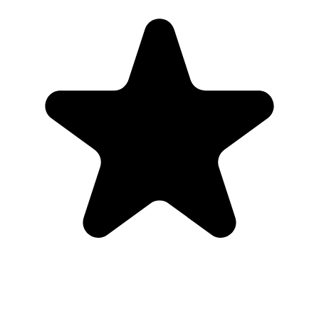
"Always have 101 things to do and this helps me organize and
prioritize like no other app can. It syncs to my phone and laptop, and
when I add dates to tasks, they automatically integrate into my
Google Calendar, which is immensely convenient. I can look at my
daily, weekly, and monthly overview in Google Calendar and
clearly see how much I was able to accomplish! Great tool indeed.
Excited to see how it will evolve over time."
PR
Parina Ramjee