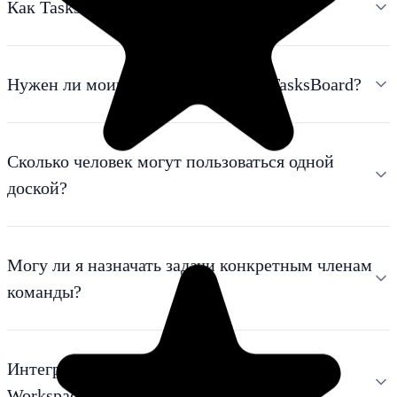
Как TasksBoard работает для команд?
Нужен ли моим коллегам аккаунт TasksBoard?
Сколько человек могут пользоваться одной
доской?
Могу ли я назначать задачи конкретным членам
команды?
Интегрируется ли TasksBoard с Google
Workspace?