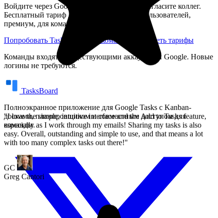
Войдите через Google, создайте доску и пригласите коллег.
Бесплатный тариф для индивидуальных пользователей,
премиум, для команд с общими досками.
GC
Greg Cantori
Попробовать TasksBoard для команд
Посмотреть тарифы
Команды входят с существующими аккаунтами Google. Новые
логины не требуются.
TasksBoard
Полноэкранное приложение для Google Tasks с Kanban-
досками, планировщиком и совместным доступом для
команды.