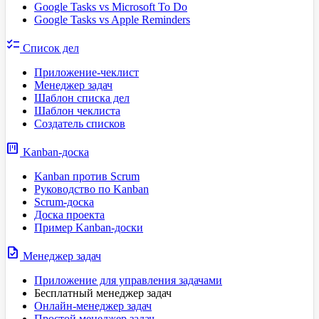
Google Tasks vs Microsoft To Do
Google Tasks vs Apple Reminders
checklist
Список дел
Приложение-чеклист
Менеджер задач
Шаблон списка дел
Шаблон чеклиста
Создатель списков
view_kanban
Kanban-доска
Kanban против Scrum
Руководство по Kanban
Scrum-доска
Доска проекта
Пример Kanban-доски
task
Менеджер задач
Приложение для управления задачами
Бесплатный менеджер задач
Онлайн-менеджер задач
Простой менеджер задач