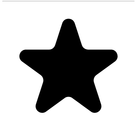
"Always have 101 things to do and this helps me organize and
prioritize like no other app can. It syncs to my phone and laptop, and
when I add dates to tasks, they automatically integrate into my
Google Calendar, which is immensely convenient. I can look at my
daily, weekly, and monthly overview in Google Calendar and
clearly see how much I was able to accomplish! Great tool indeed.
Excited to see how it will evolve over time."
PR
Parina Ramjee