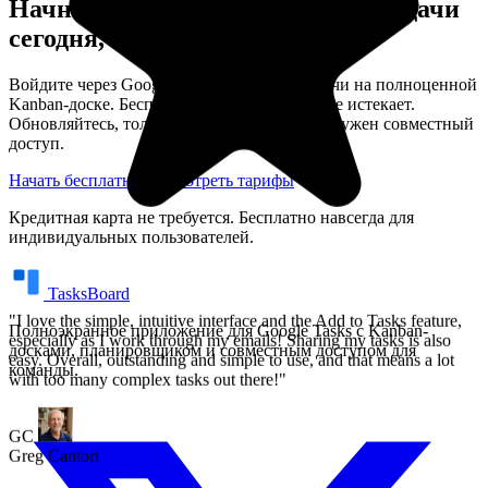
Начните организовывать свои задачи
especially as I work through my emails! Sharing my tasks is also
easy. Overall, outstanding and simple to use, and that means a lot
сегодня, без затрат и подвохов
with too many complex tasks out there!"
Войдите через Google и откройте свои задачи на полноценной
Kanban-доске. Бесплатный тариф никогда не истекает.
GC
Обновляйтесь, только если вашей команде нужен совместный
Greg Cantori
доступ.
Начать бесплатно
Посмотреть тарифы
Кредитная карта не требуется. Бесплатно навсегда для
индивидуальных пользователей.
TasksBoard
Полноэкранное приложение для Google Tasks с Kanban-
досками, планировщиком и совместным доступом для
команды.