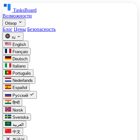
TasksBoard
Возможности
expand_more
Обзор
Блог
Цены
Безопасность
language
expand_more
ru
English
Français
Deutsch
Italiano
Português
Nederlands
Español
check
Русский
हिन्दी
Norsk
Svenska
العربية
中文
한국어