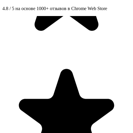
4.8 / 5 на основе 1000+ отзывов в Chrome Web Store
"Seriously, makes my tasks easier to share with the team, and the
free version is quite nice for our little office. Eventually, we will
expand, and this is definitely a great tool to do that! Syncs with my
Workspace and Calendar."