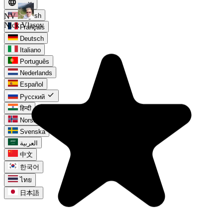
language
expand_more
ru
English
Français
Deutsch
Italiano
Português
Nederlands
Español
check
Русский
हिन्दी
Norsk
Svenska
العربية
中文
한국어
ไทย
日本語