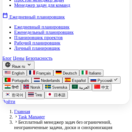
Менеджер задач для команд
calendar_today
Ежедневный планировщик
Ежедневный планировщик
Еженедельный планировщик
Планировщик проектов
Рабочий планировщик
Личный планировщик
Блог
Цены
Безопасность
language
expand_more
Язык
ru
English
Français
Deutsch
Italiano
check
Português
Nederlands
Español
Русский
हिन्दी
Norsk
Svenska
العربية
中文
한국어
ไทย
日本語
Войти
Главная
chevron_right
Task Manager
chevron_right
Бесплатный менеджер задач без ограничений,
неограниченные задачи, доски и синхронизация