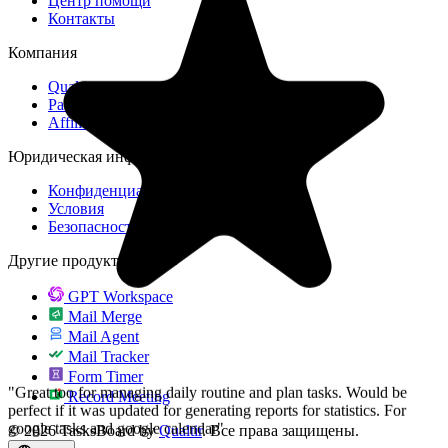
Центр помощи
Контакты
Компания
Qualtir
"Great too for managing daily routine and plan tasks. Would be
Работа с нами
perfect if it was updated for generating reports for statistics. For
Affiliate
google tasks and google calendar"
Юридическая информация
NV
Конфиденциальность
Nick Vlasov
Условия
Безопасность
Другие продукты
GPT Workspace
Mail Merge
Mail Agent
Mail Tracker
Form Timer
Record Meeting
© 2026 TasksBoard by
Qualtir
. Все права защищены.