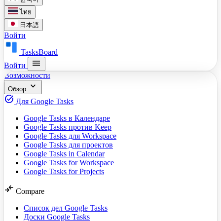
ไทย
日本語
Войти
TasksBoard
menu
Войти
Возможности
expand_more
Обзор
task_alt
Для Google Tasks
Google Tasks в Календаре
Google Tasks против Keep
Google Tasks для Workspace
Google Tasks для проектов
Google Tasks in Calendar
Google Tasks for Workspace
Google Tasks for Projects
compare_arrows
Compare
Список дел Google Tasks
Доски Google Tasks