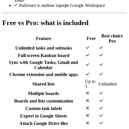
Tasks
Работает в любом тарифе Google Workspace
Free vs Pro: what is included
Best choice
Feature
Free
Pro
check
check
Unlimited tasks and subtasks
check
check
Full-screen Kanban board
Sync with Google Tasks, Gmail and
check
check
Calendar
check
check
Chrome extension and mobile apps
Up to
Shared lists
Unlimited
5
close
check
Multiple boards
close
check
Boards and lists customization
close
check
Custom task labels
close
check
Export to Google Sheets
close
check
Attach Google Drive files