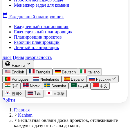
Менеджер задач для команд
calendar_today
Ежедневный планировщик
Ежедневный планировщик
Еженедельный планировщик
Планировщик проектов
Рабочий планировщик
Личный планировщик
Блог
Цены
Безопасность
language
expand_more
Язык
ru
English
Français
Deutsch
Italiano
check
Português
Nederlands
Español
Русский
हिन्दी
Norsk
Svenska
العربية
中文
한국어
ไทย
日本語
Войти
Главная
chevron_right
Kanban
chevron_right
Бесплатная онлайн-доска проектов, отслеживайте
каждую задачу от начала до конца