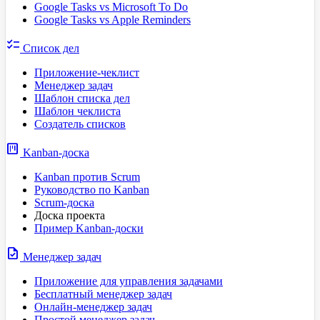
Google Tasks vs Microsoft To Do
Google Tasks vs Apple Reminders
checklist
Список дел
Приложение-чеклист
Менеджер задач
Шаблон списка дел
Шаблон чеклиста
Создатель списков
view_kanban
Kanban-доска
Kanban против Scrum
Руководство по Kanban
Scrum-доска
Доска проекта
Пример Kanban-доски
task
Менеджер задач
Приложение для управления задачами
Бесплатный менеджер задач
Онлайн-менеджер задач
Простой менеджер задач