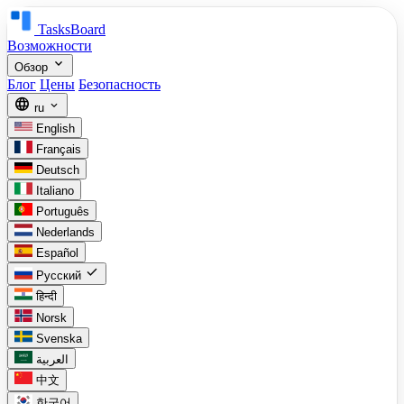
TasksBoard
Возможности
expand_more
Обзор
Блог
Цены
Безопасность
language
expand_more
ru
English
Français
Deutsch
Italiano
Português
Nederlands
Español
check
Русский
हिन्दी
Norsk
Svenska
العربية
中文
한국어