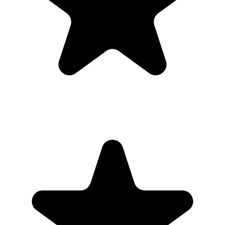
Google Calendar, which is immensely convenient. I can look at my
daily, weekly, and monthly overview in Google Calendar and
clearly see how much I was able to accomplish! Great tool indeed.
Excited to see how it will evolve over time."
PR
Parina Ramjee