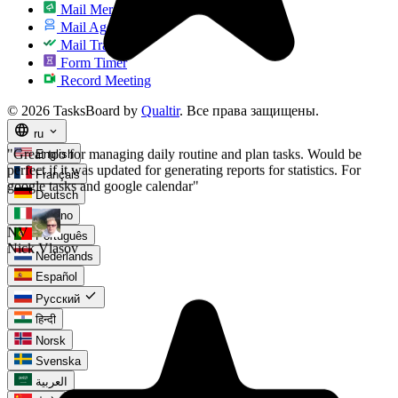
Mail Merge
Mail Agent
Mail Tracker
Form Timer
Record Meeting
© 2026 TasksBoard by
Qualtir
. Все права защищены.
language
expand_more
ru
English
Français
Deutsch
Italiano
Português
Nederlands
Español
check
Русский
हिन्दी
Norsk
Svenska
العربية