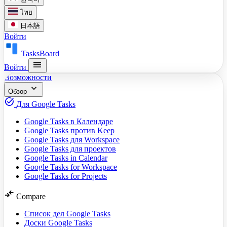
ไทย
日本語
Войти
TasksBoard
menu
Войти
Возможности
expand_more
Обзор
task_alt
Для Google Tasks
Google Tasks в Календаре
Google Tasks против Keep
Google Tasks для Workspace
Google Tasks для проектов
Google Tasks in Calendar
Google Tasks for Workspace
Google Tasks for Projects
compare_arrows
Compare
Список дел Google Tasks
Доски Google Tasks