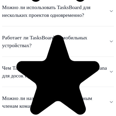
Можно ли использовать TasksBoard для
нескольких проектов одновременно?
Работает ли TasksBoard на мобильных
устройствах?
Чем TasksBoard отличается от Trello или Asana
для досок проектов?
Можно ли назначать задачи конкретным
членам команды?