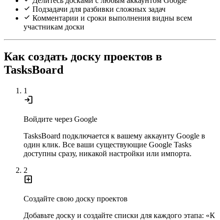
Делитесь досками с любым аккаунтом Google
Подзадачи для разбивки сложных задач
Комментарии и сроки выполнения видны всем
участникам доски
Как создать доску проектов в
TasksBoard
1
login
Войдите через Google
TasksBoard подключается к вашему аккаунту Google в
один клик. Все ваши существующие Google Tasks
доступны сразу, никакой настройки или импорта.
2
add_box
Создайте свою доску проектов
Добавьте доску и создайте списки для каждого этапа: «К