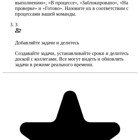
выполнению», «В процессе», «Заблокировано», «На
проверке» и «Готово». Назовите их в соответствии с
процессами вашей команды.
3
group_add
Добавляйте задачи и делитесь
Создавайте задачи, устанавливайте сроки и делитесь
доской с коллегами. Все могут видеть и обновлять
задачи в режиме реального времени.
"Always have 101 things to do and this helps me organize and
prioritize like no other app can. It syncs to my phone and laptop, and
when I add dates to tasks, they automatically integrate into my