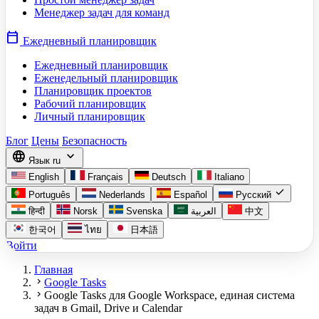
Менеджер задач для команд
calendar_today
Ежедневный планировщик
Ежедневный планировщик
Еженедельный планировщик
Планировщик проектов
Рабочий планировщик
Личный планировщик
Блог
Цены
Безопасность
language
expand_more
Язык
ru
English
Français
Deutsch
Italiano
check
Português
Nederlands
Español
Русский
हिन्दी
Norsk
Svenska
العربية
中文
한국어
ไทย
日本語
Войти
Главная
chevron_right
Google Tasks
chevron_right
Google Tasks для Google Workspace, единая система
задач в Gmail, Drive и Calendar