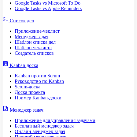
Google Tasks vs Microsoft To Do
Google Tasks vs Apple Reminders
checklist
Список дел
Приложение-чеклист
Менеджер задач
Шаблон списка дел
Шаблон чеклиста
Создатель списков
view_kanban
Kanban-доска
Kanban против Scrum
Руководство по Kanban
Scrum-доска
Доска проекта
Пример Kanban-доски
task
Менеджер задач
Приложение для управления задачами
Бесплатный менеджер задач
Онлайн-менеджер задач
Простой менеджер задач