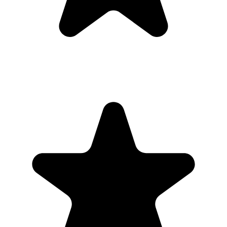
PR
Parina Ramjee