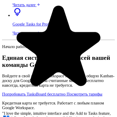
arrow_forward
Читать далее
lightbulb
Google Tasks for Projects
arrow_forward
Читать далее
"I love the simple, intuitive interface and the Add to Tasks feature,
especially as I work through my emails! Sharing my tasks is also
easy. Overall, outstanding and simple to use, and that means a lot
Начало работы
with too many complex tasks out there!"
Единая система задач для всей вашей
GC
команды Google Workspace
Greg Cantori
Войдите в свой аккаунт Workspace и получите общую Kanban-
доску для Google Tasks за считанные минуты. Бесплатно
навсегда, кредитная карта не требуется.
Попробовать TasksBoard бесплатно
Посмотреть тарифы
Кредитная карта не требуется. Работает с любым планом
Google Workspace.