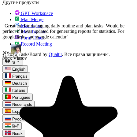
Другие продукты
GPT Workspace
Mail Merge
Mail Agent
Mail Tracker
Form Timer
Record Meeting
© 2026 TasksBoard by
Qualtir
. Все права защищены.
language
expand_more
ru
English
Français
Deutsch
Italiano
Português
Nederlands
Español
check
Русский
हिन्दी
Norsk