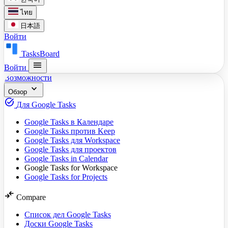
ไทย
日本語
Войти
TasksBoard
menu
Войти
Возможности
expand_more
Обзор
task_alt
Для Google Tasks
Google Tasks в Календаре
Google Tasks против Keep
Google Tasks для Workspace
Google Tasks для проектов
Google Tasks in Calendar
Google Tasks for Workspace
Google Tasks for Projects
compare_arrows
Compare
Список дел Google Tasks
Доски Google Tasks