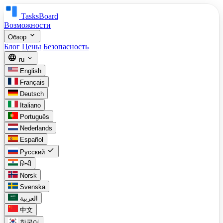
TasksBoard
Возможности
expand_more
Обзор
Блог
Цены
Безопасность
language
expand_more
ru
English
Français
Deutsch
Italiano
Português
Nederlands
Español
check
Русский
हिन्दी
Norsk
Svenska
العربية
中文
한국어