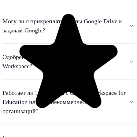
Могу ли я прикреплять файлы Google Drive к
задачам Google?
Одобрен ли TasksBoard для сред Google
Workspace?
Работает ли TasksBoard с Google Workspace for
Education или для некоммерческих
организаций?