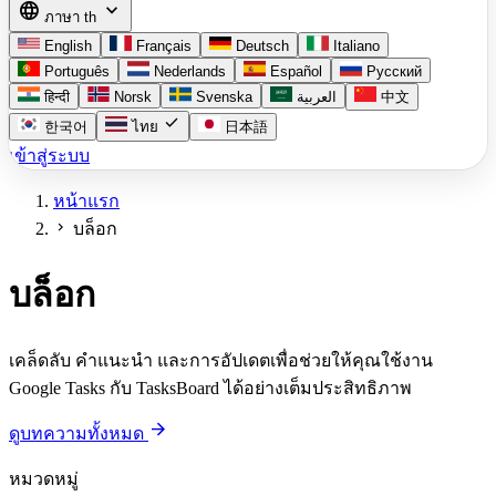
language
expand_more
ภาษา
th
English
Français
Deutsch
Italiano
Português
Nederlands
Español
Русский
हिन्दी
Norsk
Svenska
العربية
中文
check
한국어
ไทย
日本語
เข้าสู่ระบบ
หน้าแรก
chevron_right
บล็อก
บล็อก
เคล็ดลับ คำแนะนำ และการอัปเดตเพื่อช่วยให้คุณใช้งาน
Google Tasks กับ TasksBoard ได้อย่างเต็มประสิทธิภาพ
arrow_forward
ดูบทความทั้งหมด
หมวดหมู่