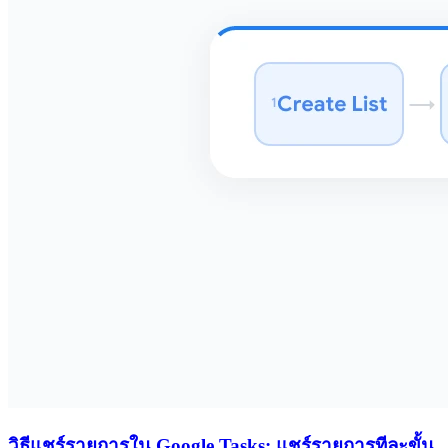
วิธีแชร์รายการใน Google Tasks: แชร์รายการทีละขั้น