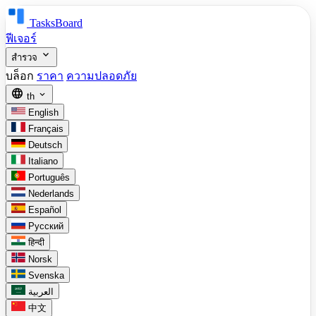
TasksBoard
ฟีเจอร์
expand_more
สำรวจ
บล็อก
ราคา
ความปลอดภัย
language
expand_more
th
English
Français
Deutsch
Italiano
Português
Nederlands
Español
Русский
हिन्दी
Norsk
Svenska
العربية
中文