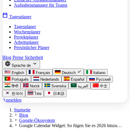
Aufgabenmanager für Teams
calendar_today
Tagesplaner
Tagesplaner
Wochenplaner
Projektplaner
Arbeitsplaner
Persönlicher Planer
Blog
Preise
Sicherheit
language
expand_more
Sprache
de
check
English
Français
Deutsch
Italiano
Português
Nederlands
Español
Русский
हिन्दी
Norsk
Svenska
العربية
中文
한국어
ไทย
日本語
Anmelden
Startseite
chevron_right
Blog
chevron_right
Google-Ökosystem
chevron_right
Google Calendar Widget: So fügen Sie es 2026 hinzu…