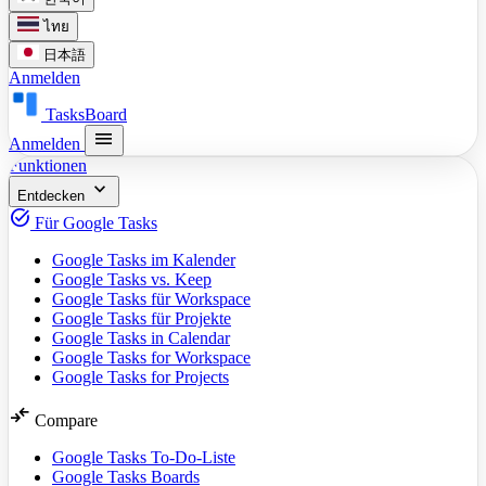
ไทย
日本語
Anmelden
TasksBoard
menu
Anmelden
Funktionen
expand_more
Entdecken
task_alt
Für Google Tasks
Google Tasks im Kalender
Google Tasks vs. Keep
Google Tasks für Workspace
Google Tasks für Projekte
Google Tasks in Calendar
Google Tasks for Workspace
Google Tasks for Projects
compare_arrows
Compare
Google Tasks To-Do-Liste
Google Tasks Boards