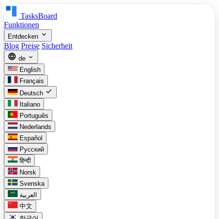
TasksBoard
Funktionen
expand_more
Entdecken
Blog
Preise
Sicherheit
language
expand_more
de
English
Français
check
Deutsch
Italiano
Português
Nederlands
Español
Русский
हिन्दी
Norsk
Svenska
العربية
中文
한국어