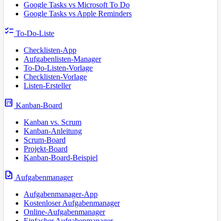
Google Tasks vs Microsoft To Do
Google Tasks vs Apple Reminders
checklist
To-Do-Liste
Checklisten-App
Aufgabenlisten-Manager
To-Do-Listen-Vorlage
Checklisten-Vorlage
Listen-Ersteller
view_kanban
Kanban-Board
Kanban vs. Scrum
Kanban-Anleitung
Scrum-Board
Projekt-Board
Kanban-Board-Beispiel
task
Aufgabenmanager
Aufgabenmanager-App
Kostenloser Aufgabenmanager
Online-Aufgabenmanager
Einfacher Aufgabenmanager