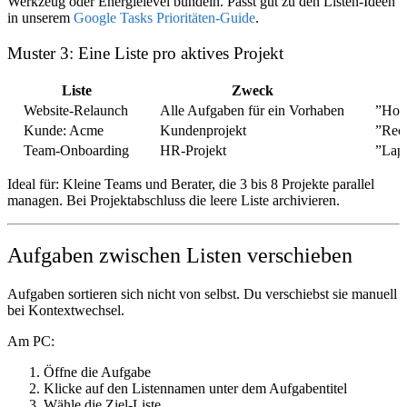
Werkzeug oder Energielevel bündeln. Passt gut zu den Listen-Ideen
in unserem
Google Tasks Prioritäten-Guide
.
Muster 3: Eine Liste pro aktives Projekt
Liste
Zweck
Website-Relaunch
Alle Aufgaben für ein Vorhaben
”Hom
Kunde: Acme
Kundenprojekt
”Rec
Team-Onboarding
HR-Projekt
”Lapt
Ideal für: Kleine Teams und Berater, die 3 bis 8 Projekte parallel
managen. Bei Projektabschluss die leere Liste archivieren.
Aufgaben zwischen Listen verschieben
Aufgaben sortieren sich nicht von selbst. Du verschiebst sie manuell
bei Kontextwechsel.
Am PC:
Öffne die Aufgabe
Klicke auf den Listennamen unter dem Aufgabentitel
Wähle die Ziel-Liste