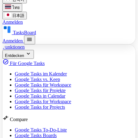
ไทย
日本語
Anmelden
TasksBoard
menu
Anmelden
Funktionen
expand_more
Entdecken
task_alt
Für Google Tasks
Google Tasks im Kalender
Google Tasks vs. Keep
Google Tasks für Workspace
Google Tasks für Projekte
Google Tasks in Calendar
Google Tasks for Workspace
Google Tasks for Projects
compare_arrows
Compare
Google Tasks To-Do-Liste
Google Tasks Boards