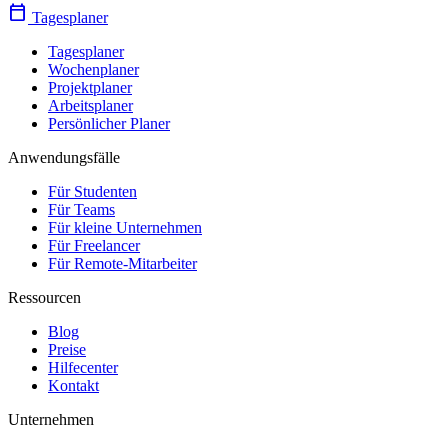
calendar_today
Tagesplaner
Tagesplaner
Wochenplaner
Projektplaner
Arbeitsplaner
Persönlicher Planer
Anwendungsfälle
Für Studenten
Für Teams
Für kleine Unternehmen
Für Freelancer
Für Remote-Mitarbeiter
Ressourcen
Blog
Preise
Hilfecenter
Kontakt
Unternehmen