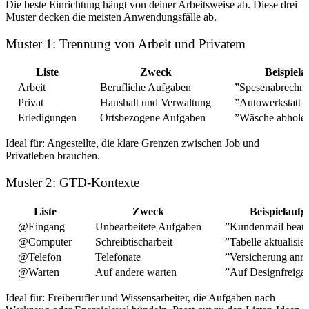
Die beste Einrichtung hängt von deiner Arbeitsweise ab. Diese drei
Muster decken die meisten Anwendungsfälle ab.
Muster 1: Trennung von Arbeit und Privatem
Liste
Zweck
Beispiel
Arbeit
Berufliche Aufgaben
”Spesenabrechnu
Privat
Haushalt und Verwaltung
”Autowerkstatt t
Erledigungen
Ortsbezogene Aufgaben
”Wäsche abhole
Ideal für: Angestellte, die klare Grenzen zwischen Job und
Privatleben brauchen.
Muster 2: GTD-Kontexte
Liste
Zweck
Beispielaufg
@Eingang
Unbearbeitete Aufgaben
”Kundenmail bean
@Computer
Schreibtischarbeit
”Tabelle aktualisie
@Telefon
Telefonate
”Versicherung anru
@Warten
Auf andere warten
”Auf Designfreiga
Ideal für: Freiberufler und Wissensarbeiter, die Aufgaben nach