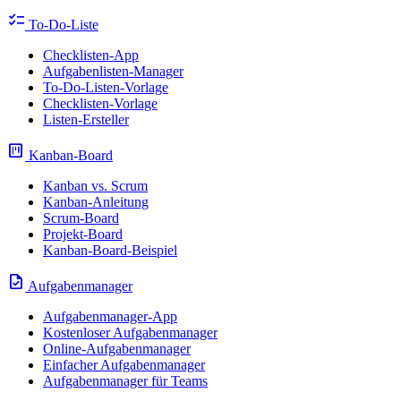
checklist
To-Do-Liste
Checklisten-App
Aufgabenlisten-Manager
To-Do-Listen-Vorlage
Checklisten-Vorlage
Listen-Ersteller
view_kanban
Kanban-Board
Kanban vs. Scrum
Kanban-Anleitung
Scrum-Board
Projekt-Board
Kanban-Board-Beispiel
task
Aufgabenmanager
Aufgabenmanager-App
Kostenloser Aufgabenmanager
Online-Aufgabenmanager
Einfacher Aufgabenmanager
Aufgabenmanager für Teams