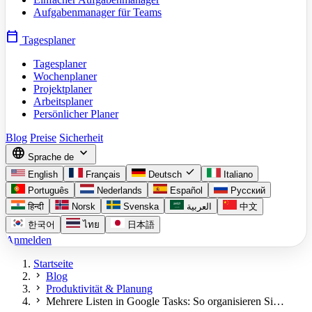
Aufgabenmanager für Teams
calendar_today
Tagesplaner
Tagesplaner
Wochenplaner
Projektplaner
Arbeitsplaner
Persönlicher Planer
Blog
Preise
Sicherheit
language
expand_more
Sprache
de
check
English
Français
Deutsch
Italiano
Português
Nederlands
Español
Русский
हिन्दी
Norsk
Svenska
العربية
中文
한국어
ไทย
日本語
Anmelden
Startseite
chevron_right
Blog
chevron_right
Produktivität & Planung
chevron_right
Mehrere Listen in Google Tasks: So organisieren Si…