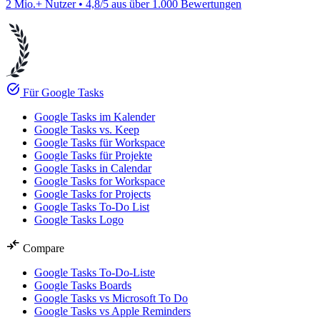
2 Mio.+ Nutzer • 4,8/5 aus über 1.000 Bewertungen
task_alt
Für Google Tasks
Google Tasks im Kalender
Google Tasks vs. Keep
Google Tasks für Workspace
Google Tasks für Projekte
Google Tasks in Calendar
Google Tasks for Workspace
Google Tasks for Projects
Google Tasks To-Do List
Google Tasks Logo
compare_arrows
Compare
Google Tasks To-Do-Liste
Google Tasks Boards
Google Tasks vs Microsoft To Do
Google Tasks vs Apple Reminders