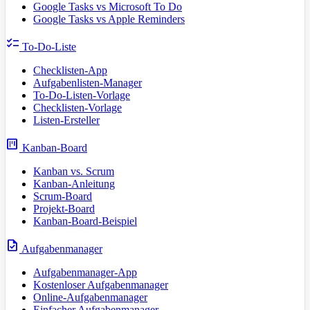
Google Tasks vs Microsoft To Do
Google Tasks vs Apple Reminders
checklist
To-Do-Liste
Checklisten-App
Aufgabenlisten-Manager
To-Do-Listen-Vorlage
Checklisten-Vorlage
Listen-Ersteller
view_kanban
Kanban-Board
Kanban vs. Scrum
Kanban-Anleitung
Scrum-Board
Projekt-Board
Kanban-Board-Beispiel
task
Aufgabenmanager
Aufgabenmanager-App
Kostenloser Aufgabenmanager
Online-Aufgabenmanager
Einfacher Aufgabenmanager