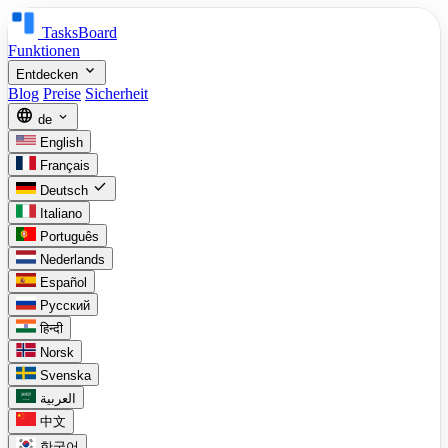
TasksBoard
Funktionen
expand_more
Entdecken
Blog
Preise
Sicherheit
language
expand_more
de
English
Français
check
Deutsch
Italiano
Português
Nederlands
Español
Русский
हिन्दी
Norsk
Svenska
العربية
中文
한국어