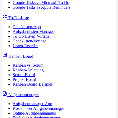
Google Tasks vs Microsoft To Do
Google Tasks vs Apple Reminders
checklist
To-Do-Liste
Checklisten-App
Aufgabenlisten-Manager
To-Do-Listen-Vorlage
Checklisten-Vorlage
Listen-Ersteller
view_kanban
Kanban-Board
Kanban vs. Scrum
Kanban-Anleitung
Scrum-Board
Projekt-Board
Kanban-Board-Beispiel
task
Aufgabenmanager
Aufgabenmanager-App
Kostenloser Aufgabenmanager
Online-Aufgabenmanager
Einfacher Aufgabenmanager