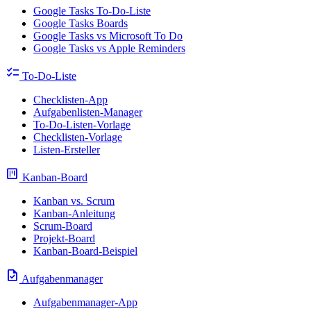
Google Tasks To-Do-Liste
Google Tasks Boards
Google Tasks vs Microsoft To Do
Google Tasks vs Apple Reminders
checklist
To-Do-Liste
Checklisten-App
Aufgabenlisten-Manager
To-Do-Listen-Vorlage
Checklisten-Vorlage
Listen-Ersteller
view_kanban
Kanban-Board
Kanban vs. Scrum
Kanban-Anleitung
Scrum-Board
Projekt-Board
Kanban-Board-Beispiel
task
Aufgabenmanager
Aufgabenmanager-App