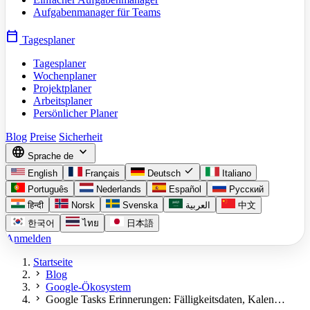
Aufgabenmanager für Teams
calendar_today
Tagesplaner
Tagesplaner
Wochenplaner
Projektplaner
Arbeitsplaner
Persönlicher Planer
Blog
Preise
Sicherheit
language
expand_more
Sprache
de
check
English
Français
Deutsch
Italiano
Português
Nederlands
Español
Русский
हिन्दी
Norsk
Svenska
العربية
中文
한국어
ไทย
日本語
Anmelden
Startseite
chevron_right
Blog
chevron_right
Google-Ökosystem
chevron_right
Google Tasks Erinnerungen: Fälligkeitsdaten, Kalen…