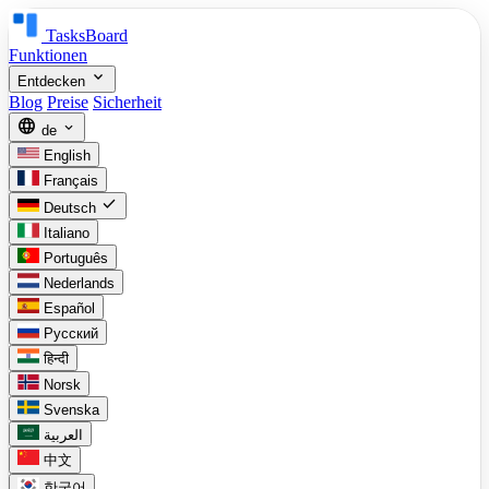
TasksBoard
Funktionen
expand_more
Entdecken
Blog
Preise
Sicherheit
language
expand_more
de
English
Français
check
Deutsch
Italiano
Português
Nederlands
Español
Русский
हिन्दी
Norsk
Svenska
العربية
中文
한국어