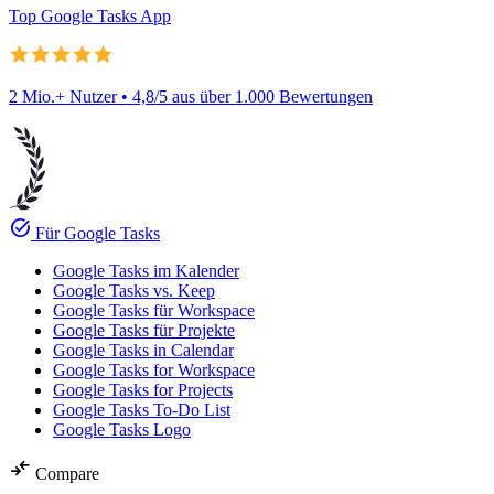
Top Google Tasks App
2 Mio.+ Nutzer • 4,8/5 aus über 1.000 Bewertungen
task_alt
Für Google Tasks
Google Tasks im Kalender
Google Tasks vs. Keep
Google Tasks für Workspace
Google Tasks für Projekte
Google Tasks in Calendar
Google Tasks for Workspace
Google Tasks for Projects
Google Tasks To-Do List
Google Tasks Logo
compare_arrows
Compare