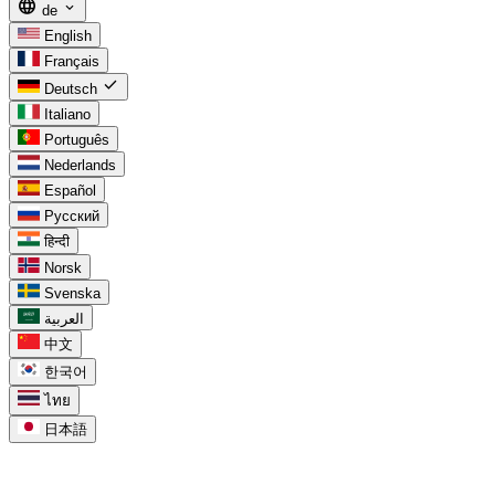
language
expand_more
de
English
Français
check
Deutsch
Italiano
Português
Nederlands
Español
Русский
हिन्दी
Norsk
Svenska
العربية
中文
한국어
ไทย
日本語
task_alt
Für Google Tasks