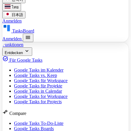
ไทย
日本語
Anmelden
TasksBoard
menu
Anmelden
Funktionen
expand_more
Entdecken
task_alt
Für Google Tasks
Google Tasks im Kalender
Google Tasks vs. Keep
Google Tasks für Workspace
Google Tasks für Projekte
Google Tasks in Calendar
Google Tasks for Workspace
Google Tasks for Projects
compare_arrows
Compare
Google Tasks To-Do-Liste
Google Tasks Boards