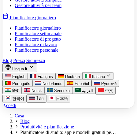
Gestore attività per team
calendar_today
Pianificatore giornaliero
Pianificatore giornaliero
Pianificatore settimanale
Pianificatore di progetto
Pianificatore di lavoro
Pianificatore personale
Blog
Prezzi
Sicurezza
language
expand_more
Lingua
it
check
English
Français
Deutsch
Italiano
Português
Nederlands
Español
Русский
हिन्दी
Norsk
Svenska
العربية
中文
한국어
ไทย
日本語
Accedi
Casa
chevron_right
Blog
chevron_right
Produttività e pianificazione
chevron_right
Pianificatore di studio: app e modelli gratuiti pe…