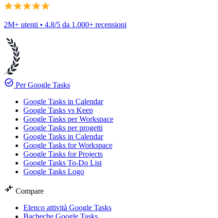
2M+ utenti • 4.8/5 da 1.000+ recensioni
task_alt
Per Google Tasks
Google Tasks in Calendar
Google Tasks vs Keep
Google Tasks per Workspace
Google Tasks per progetti
Google Tasks in Calendar
Google Tasks for Workspace
Google Tasks for Projects
Google Tasks To-Do List
Google Tasks Logo
compare_arrows
Compare
Elenco attività Google Tasks
Bacheche Google Tasks