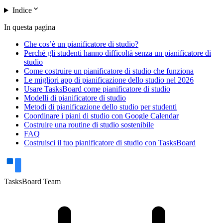
expand_more
Indice
In questa pagina
Che cos’è un pianificatore di studio?
Perché gli studenti hanno difficoltà senza un pianificatore di
studio
Come costruire un pianificatore di studio che funziona
Le migliori app di pianificazione dello studio nel 2026
Usare TasksBoard come pianificatore di studio
Modelli di pianificatore di studio
Metodi di pianificazione dello studio per studenti
Coordinare i piani di studio con Google Calendar
Costruire una routine di studio sostenibile
FAQ
Costruisci il tuo pianificatore di studio con TasksBoard
TasksBoard Team