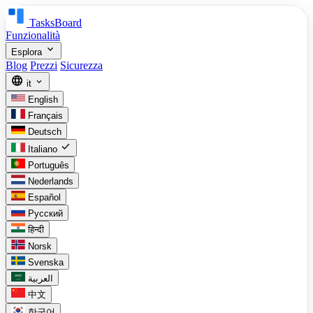
TasksBoard
Funzionalità
expand_more
Esplora
Blog
Prezzi
Sicurezza
language
expand_more
it
English
Français
Deutsch
check
Italiano
Português
Nederlands
Español
Русский
हिन्दी
Norsk
Svenska
العربية
中文
한국어