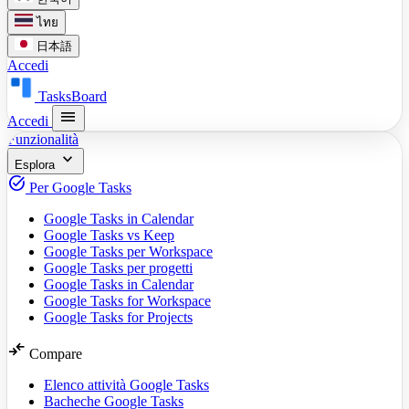
ไทย
日本語
Accedi
TasksBoard
menu
Accedi
Funzionalità
expand_more
Esplora
task_alt
Per Google Tasks
Google Tasks in Calendar
Google Tasks vs Keep
Google Tasks per Workspace
Google Tasks per progetti
Google Tasks in Calendar
Google Tasks for Workspace
Google Tasks for Projects
compare_arrows
Compare
Elenco attività Google Tasks
Bacheche Google Tasks