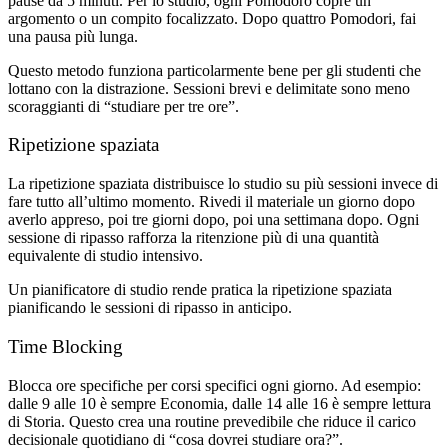
pause da 5 minuti. Per lo studio, ogni Pomodoro copre un
argomento o un compito focalizzato. Dopo quattro Pomodori, fai
una pausa più lunga.
Questo metodo funziona particolarmente bene per gli studenti che
lottano con la distrazione. Sessioni brevi e delimitate sono meno
scoraggianti di “studiare per tre ore”.
Ripetizione spaziata
La ripetizione spaziata distribuisce lo studio su più sessioni invece di
fare tutto all’ultimo momento. Rivedi il materiale un giorno dopo
averlo appreso, poi tre giorni dopo, poi una settimana dopo. Ogni
sessione di ripasso rafforza la ritenzione più di una quantità
equivalente di studio intensivo.
Un pianificatore di studio rende pratica la ripetizione spaziata
pianificando le sessioni di ripasso in anticipo.
Time Blocking
Blocca ore specifiche per corsi specifici ogni giorno. Ad esempio:
dalle 9 alle 10 è sempre Economia, dalle 14 alle 16 è sempre lettura
di Storia. Questo crea una routine prevedibile che riduce il carico
decisionale quotidiano di “cosa dovrei studiare ora?”.