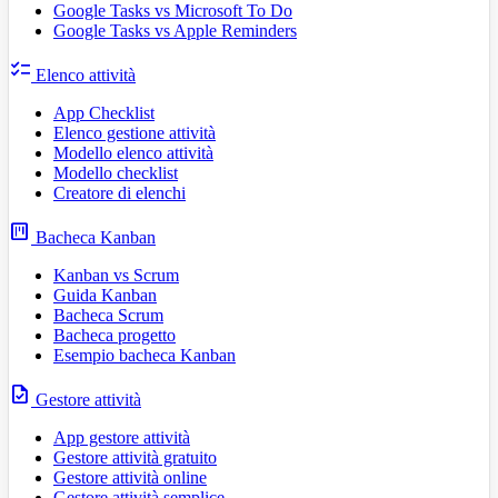
Google Tasks vs Microsoft To Do
Google Tasks vs Apple Reminders
checklist
Elenco attività
App Checklist
Elenco gestione attività
Modello elenco attività
Modello checklist
Creatore di elenchi
view_kanban
Bacheca Kanban
Kanban vs Scrum
Guida Kanban
Bacheca Scrum
Bacheca progetto
Esempio bacheca Kanban
task
Gestore attività
App gestore attività
Gestore attività gratuito
Gestore attività online
Gestore attività semplice