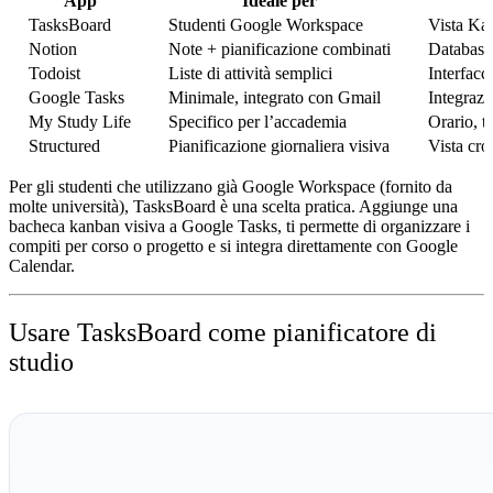
App
Ideale per
TasksBoard
Studenti Google Workspace
Vista Ka
Notion
Note + pianificazione combinati
Database 
Todoist
Liste di attività semplici
Interfacc
Google Tasks
Minimale, integrato con Gmail
Integraz
My Study Life
Specifico per l’accademia
Orario, t
Structured
Pianificazione giornaliera visiva
Vista cro
Per gli studenti che utilizzano già Google Workspace (fornito da
molte università), TasksBoard è una scelta pratica. Aggiunge una
bacheca kanban visiva a Google Tasks, ti permette di organizzare i
compiti per corso o progetto e si integra direttamente con Google
Calendar.
Usare TasksBoard come pianificatore di
studio