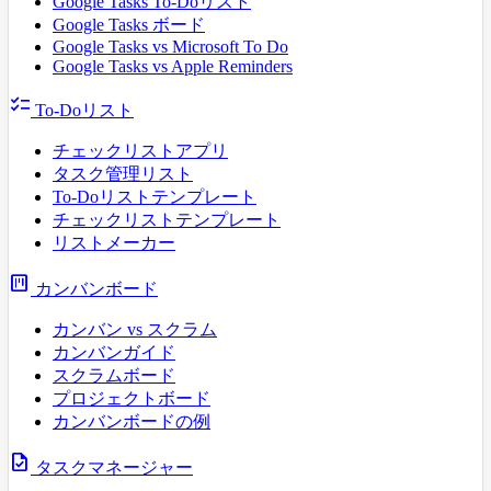
Google Tasks To-Doリスト
Google Tasks ボード
Google Tasks vs Microsoft To Do
Google Tasks vs Apple Reminders
checklist
To-Doリスト
チェックリストアプリ
タスク管理リスト
To-Doリストテンプレート
チェックリストテンプレート
リストメーカー
view_kanban
カンバンボード
カンバン vs スクラム
カンバンガイド
スクラムボード
プロジェクトボード
カンバンボードの例
task
タスクマネージャー