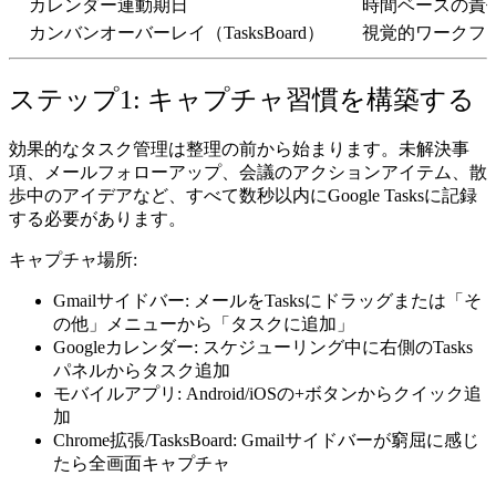
カレンダー連動期日
時間ベースの責
カンバンオーバーレイ（TasksBoard）
視覚的ワークフ
ステップ1: キャプチャ習慣を構築する
効果的なタスク管理は整理の前から始まります。未解決事
項、メールフォローアップ、会議のアクションアイテム、散
歩中のアイデアなど、すべて数秒以内にGoogle Tasksに記録
する必要があります。
キャプチャ場所:
Gmailサイドバー:
メールをTasksにドラッグまたは「そ
の他」メニューから「タスクに追加」
Googleカレンダー:
スケジューリング中に右側のTasks
パネルからタスク追加
モバイルアプリ:
Android/iOSの+ボタンからクイック追
加
Chrome拡張/TasksBoard:
Gmailサイドバーが窮屈に感じ
たら全画面キャプチャ