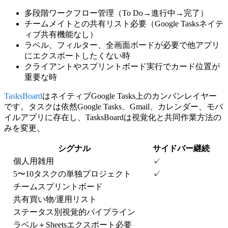
多段階ワークフロー
管理（To Do→進行中→完了）
チームメイトとの
共有リスト
必要（Google Tasksネイテ
ィブ共有機能なし）
ラベル、フィルター、全画面ボード
が必要で他アプリ
にエクスポートしたくない時
クライアントやスプリントボード
実行でカード位置が
重要な時
TasksBoard
はネイティブGoogle Tasks上のカンバンレイヤー
です。タスクは依然Google Tasks、Gmail、カレンダー、モバ
イルアプリに存在し、TasksBoardは視覚化と共同作業方法の
みを変更。
シグナル
サイドバー継続
個人用雑用
✓
5〜10タスクの単独プロジェクト
✓
チームスプリントボード
共有買い物/運用リスト
ステータス別視覚的パイプライン
ラベル＋Sheetsエクスポート必要