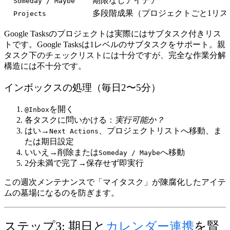
期限なしアイデア
Someday / Maybe
多段階成果（プロジェクトごと1リス
Projects
Google Tasksのプロジェクト
は実際にはサブタスク付きリス
トです。Google Tasksは1レベルのサブタスクをサポート。親
タスク下のチェックリストには十分ですが、完全な作業分解
構造には不十分です。
インボックスの処理（毎日2〜5分）
を開く
@Inbox
各タスクに問いかける：
実行可能か？
はい→
、プロジェクトリストへ移動、ま
Next Actions
たは期日設定
いいえ→削除または
へ移動
Someday / Maybe
2分未満で完了→保存せず即実行
この週次メンテナンスで「マイタスク」が陳腐化したアイテ
ムの墓場になるのを防ぎます。
ステップ3: 期日と
カレンダー連携
を賢