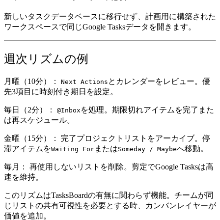
新しいタスクデータベースに移行せず、計画用に構築された
ワークスペースで同じGoogle Tasksデータを開きます。
週次リズムの例
月曜（10分）：
とカレンダーをレビュー。優
Next Actions
先3項目に時刻付き期日を設定。
毎日（2分）：
を処理。期限切れアイテムを完了また
@Inbox
は再スケジュール。
金曜（15分）：
完了プロジェクトリストをアーカイブ。停
滞アイテムを
または
へ移動。
Waiting For
Someday / Maybe
毎月：
再使用しないリストを削除。剪定でGoogle Tasksは高
速を維持。
このリズムはTasksBoardの有無に関わらず機能。チームが同
じリストの共有可視性を必要とする時、カンバンレイヤーが
価値を追加。