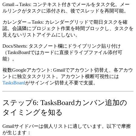
Gmail→Tasks:
コンテキスト付きでメールをタスク化。メー
ルリンクがタスクに添付され、後でスレッドを再開可能。
カレンダー→Tasks:
カレンダーグリッドで期日タスクを確
認。会議隣にプロジェクト作業を時間ブロックし、タスクを
見えないリストアイテムにしない。
Docs/Sheets:
タスクノート欄にドライブリンク貼り付け
（TasksBoardではカードに直接ドライブファイル添付可
能）。
複数Googleアカウント:
Gmailでアカウント切替え、各アカウ
ントに独立タスクリスト。アカウント横断可視性には
TasksBoard
がサインイン切替え不要で支援。
ステップ6: TasksBoardカンバン追加の
タイミングを知る
Gmailサイドバーは個人リストに適しています。以下で摩擦
が生じます：