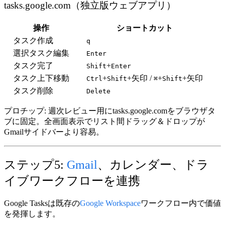
tasks.google.com（独立版ウェブアプリ）
操作
ショートカット
タスク作成
q
選択タスク編集
Enter
タスク完了
+
Shift
Enter
タスク上下移動
+
+矢印 /
+
+矢印
Ctrl
Shift
⌘
Shift
タスク削除
Delete
プロチップ:
週次レビュー用にtasks.google.comをブラウザタ
ブに固定。全画面表示でリスト間ドラッグ＆ドロップが
Gmailサイドバーより容易。
ステップ5:
Gmail
、カレンダー、ドラ
イブワークフローを連携
Google Tasksは既存の
Google Workspace
ワークフロー内で価値
を発揮します。