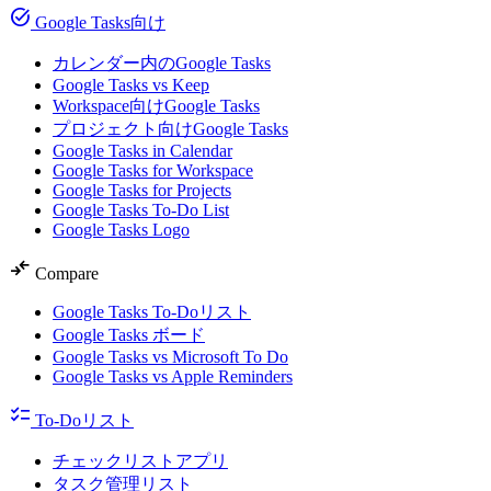
task_alt
Google Tasks向け
カレンダー内のGoogle Tasks
Google Tasks vs Keep
Workspace向けGoogle Tasks
プロジェクト向けGoogle Tasks
Google Tasks in Calendar
Google Tasks for Workspace
Google Tasks for Projects
Google Tasks To-Do List
Google Tasks Logo
compare_arrows
Compare
Google Tasks To-Doリスト
Google Tasks ボード
Google Tasks vs Microsoft To Do
Google Tasks vs Apple Reminders
checklist
To-Doリスト
チェックリストアプリ
タスク管理リスト