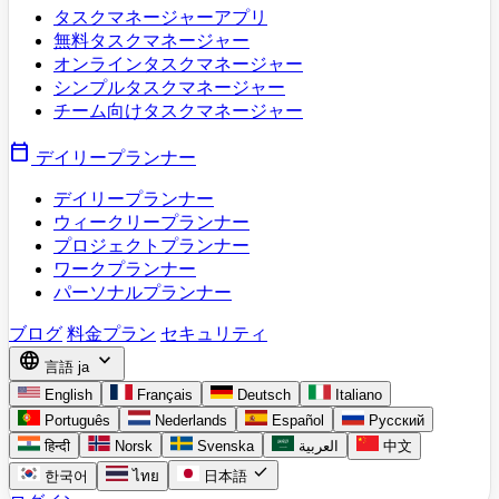
タスクマネージャーアプリ
無料タスクマネージャー
オンラインタスクマネージャー
シンプルタスクマネージャー
チーム向けタスクマネージャー
calendar_today
デイリープランナー
デイリープランナー
ウィークリープランナー
プロジェクトプランナー
ワークプランナー
パーソナルプランナー
ブログ
料金プラン
セキュリティ
language
expand_more
言語
ja
English
Français
Deutsch
Italiano
Português
Nederlands
Español
Русский
हिन्दी
Norsk
Svenska
العربية
中文
check
한국어
ไทย
日本語