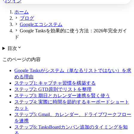
ログイン
ホーム
chevron_right
ブログ
chevron_right
Googleエコシステム
chevron_right
Google Tasksを効果的に使う方法：2026年完全ガイ
ド
expand_more
目次
このページの内容
Google Tasksがシステム（単なるリストではない）を求
める理由
ステップ1: キャプチャ習慣を構築する
ステップ2: GTD原則でリストを整理
ステップ3: 期日とカレンダー連携を賢く使う
ステップ4: 実際に時間を節約するキーボードショート
カット
ステップ5: Gmail、カレンダー、ドライブワークフロー
を連携
ステップ6: TasksBoardカンバン追加のタイミングを知
る