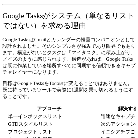
Google Tasksがシステム（単なるリスト
ではない）を求める理由
Google TasksはGmailとカレンダーの軽量コンパニオンとして
設計されました。そのシンプルさが強みであり限界でもあり
ます。構造がないとタスクは「マイタスク」に積み上がり、
ノイズのように感じられます。構造があれば、Google Tasks
は既に作業している場所すべてに同期する信頼できるキャプ
チャレイヤーになります。
目標はGoogle TasksをTodoistに変えることではありません。
既に持っているツールで実際に1週間を乗り切れるようにす
ることです。
アプローチ
解決する
単一インボックスリスト
迅速なキャプチ
GTDスタイルリスト
次のアクション
プロジェクトリスト
イニシアチブご