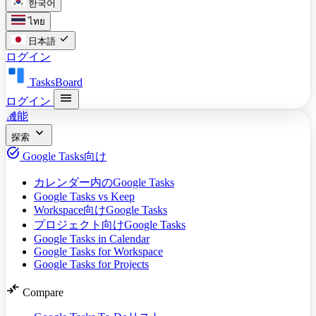
한국어
ไทย
check
日本語
ログイン
TasksBoard
menu
ログイン
機能
expand_more
探索
task_alt
Google Tasks向け
カレンダー内のGoogle Tasks
Google Tasks vs Keep
Workspace向けGoogle Tasks
プロジェクト向けGoogle Tasks
Google Tasks in Calendar
Google Tasks for Workspace
Google Tasks for Projects
compare_arrows
Compare