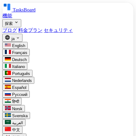
TasksBoard
機能
expand_more
探索
ブログ
料金プラン
セキュリティ
language
expand_more
ja
English
Français
Deutsch
Italiano
Português
Nederlands
Español
Русский
हिन्दी
Norsk
Svenska
العربية
中文