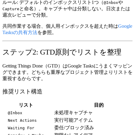
ルール:
デフォルトのインボックスリスト1つ（
や
@Inbox
と命名）。キャプチャ中は分類しない。日次または
Capture
週次レビューで分類。
共同作業する場合、個人用インボックスを超えた時は
Google
Tasksの共有方法
を参照。
ステップ2: GTD原則でリストを整理
Getting Things Done（GTD）はGoogle Tasksにうまくマッピン
グできます。どちらも重厚なプロジェクト管理よりリストを
重視するからです。
推奨リスト構造
リスト
目的
未処理キャプチャ
@Inbox
実行可能アイテム
Next Actions
委任/ブロック済み
Waiting For