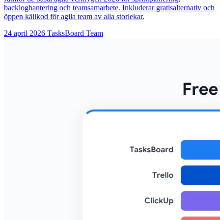
backloghantering och teamsamarbete. Inkluderar gratisalternativ och
öppen källkod för agila team av alla storlekar.
24 april 2026
TasksBoard Team