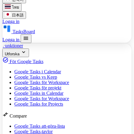
ไทย
日本語
Logga in
TasksBoard
menu
Logga in
Funktioner
expand_more
Utforska
task_alt
För Google Tasks
Google Tasks i Calendar
Google Tasks vs Keep
Google Tasks för Workspace
Google Tasks för projekt
Google Tasks in Calendar
Google Tasks for Workspace
Google Tasks for Projects
compare_arrows
Compare
Google Tasks att-göra-lista
Google Tasks-tavlor