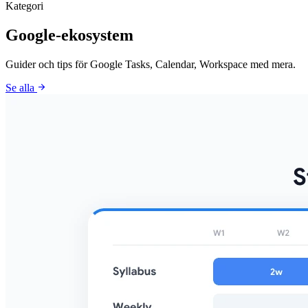
Kategori
Google-ekosystem
Guider och tips för Google Tasks, Calendar, Workspace med mera.
arrow_forward
Se alla