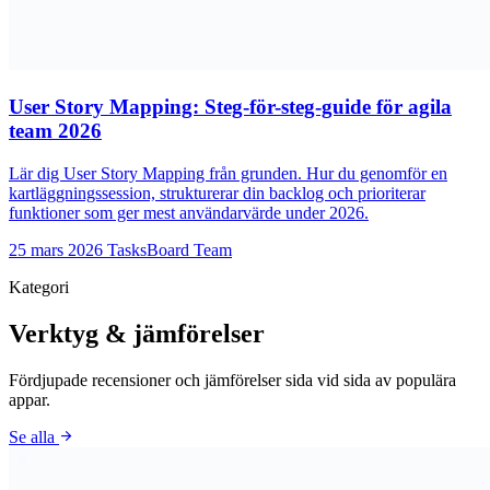
User Story Mapping: Steg-för-steg-guide för agila
team 2026
Lär dig User Story Mapping från grunden. Hur du genomför en
kartläggningssession, strukturerar din backlog och prioriterar
funktioner som ger mest användarvärde under 2026.
25 mars 2026
TasksBoard Team
Kategori
Verktyg & jämförelser
Fördjupade recensioner och jämförelser sida vid sida av populära
appar.
arrow_forward
Se alla