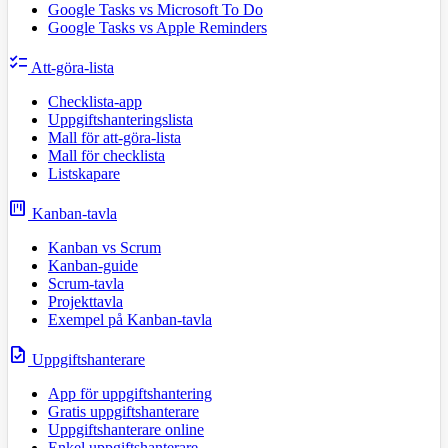
Google Tasks vs Microsoft To Do
Google Tasks vs Apple Reminders
checklist
Att-göra-lista
Checklista-app
Uppgiftshanteringslista
Mall för att-göra-lista
Mall för checklista
Listskapare
view_kanban
Kanban-tavla
Kanban vs Scrum
Kanban-guide
Scrum-tavla
Projekttavla
Exempel på Kanban-tavla
task
Uppgiftshanterare
App för uppgiftshantering
Gratis uppgiftshanterare
Uppgiftshanterare online
Enkel uppgiftshanterare