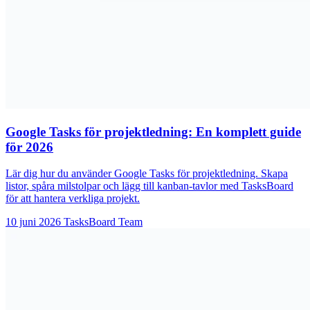
Google Tasks för projektledning: En komplett guide
för 2026
Lär dig hur du använder Google Tasks för projektledning. Skapa
listor, spåra milstolpar och lägg till kanban-tavlor med TasksBoard
för att hantera verkliga projekt.
10 juni 2026
TasksBoard Team