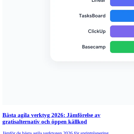
Bästa agila verktyg 2026: Jämförelse av
gratisalternativ och öppen källkod
Jämför de bästa agila verktygen 2026 för sprintplanering,