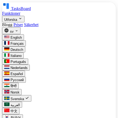
TasksBoard
Funktioner
expand_more
Utforska
Blogg
Priser
Säkerhet
language
expand_more
sv
English
Français
Deutsch
Italiano
Português
Nederlands
Español
Русский
हिन्दी
Norsk
check
Svenska
العربية
中文
한국어