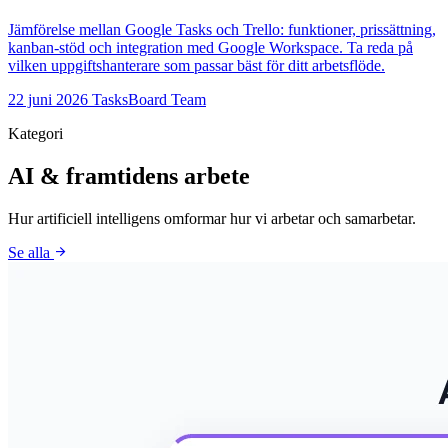
Jämförelse mellan Google Tasks och Trello: funktioner, prissättning,
kanban-stöd och integration med Google Workspace. Ta reda på
vilken uppgiftshanterare som passar bäst för ditt arbetsflöde.
22 juni 2026
TasksBoard Team
Kategori
AI & framtidens arbete
Hur artificiell intelligens omformar hur vi arbetar och samarbetar.
arrow_forward
Se alla