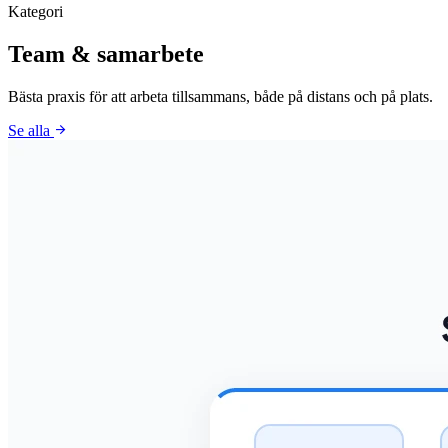
Kategori
Team & samarbete
Bästa praxis för att arbeta tillsammans, både på distans och på plats.
arrow_forward
Se alla