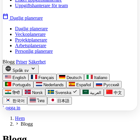
Uppgiftshanterare för team
calendar_today
Daglig planerare
Daglig planerare
Veckoplanerare
Projektplanerare
Arbetsplanerare
Personlig planerare
Blogg
Priser
Säkerhet
language
expand_more
Språk
sv
English
Français
Deutsch
Italiano
Português
Nederlands
Español
Русский
check
हिन्दी
Norsk
Svenska
العربية
中文
한국어
ไทย
日本語
Logga in
Hem
chevron_right
Blogg
Blogg