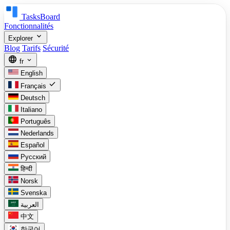
TasksBoard
Fonctionnalités
expand_more
Explorer
Blog
Tarifs
Sécurité
language
expand_more
fr
English
check
Français
Deutsch
Italiano
Português
Nederlands
Español
Русский
हिन्दी
Norsk
Svenska
العربية
中文
한국어