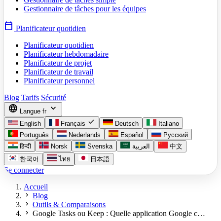
Gestionnaire de tâches pour les équipes
calendar_today
Planificateur quotidien
Planificateur quotidien
Planificateur hebdomadaire
Planificateur de projet
Planificateur de travail
Planificateur personnel
Blog
Tarifs
Sécurité
language
expand_more
Langue
fr
check
English
Français
Deutsch
Italiano
Português
Nederlands
Español
Русский
हिन्दी
Norsk
Svenska
العربية
中文
한국어
ไทย
日本語
Se connecter
Accueil
chevron_right
Blog
chevron_right
Outils & Comparaisons
chevron_right
Google Tasks ou Keep : Quelle application Google c…