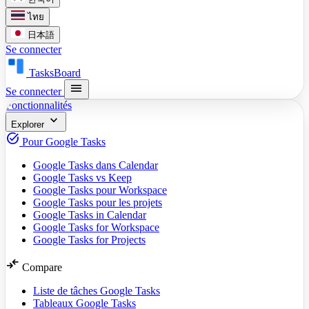
ไทย
日本語
Se connecter
TasksBoard
menu
Se connecter
Fonctionnalités
expand_more
Explorer
task_alt
Pour Google Tasks
Google Tasks dans Calendar
Google Tasks vs Keep
Google Tasks pour Workspace
Google Tasks pour les projets
Google Tasks in Calendar
Google Tasks for Workspace
Google Tasks for Projects
compare_arrows
Compare
Liste de tâches Google Tasks
Tableaux Google Tasks