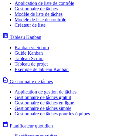
Application de liste de contrôle
Gestionnaire de tâches
Modèle de liste de tâches
Modèle de liste de contrôle
Créateur de liste
view_kanban
Tableau Kanban
Kanban vs Scrum
Guide Kanban
Tableau Scrum
Tableau de projet
Exemple de tableau Kanban
task
Gestionnaire de tâches
Application de gestion de tâches
Gestionnaire de tâches gratuit
Gestionnaire de tâches en ligne
Gestionnaire de tâches simple
Gestionnaire de tâches pour les équipes
calendar_today
Planificateur quotidien