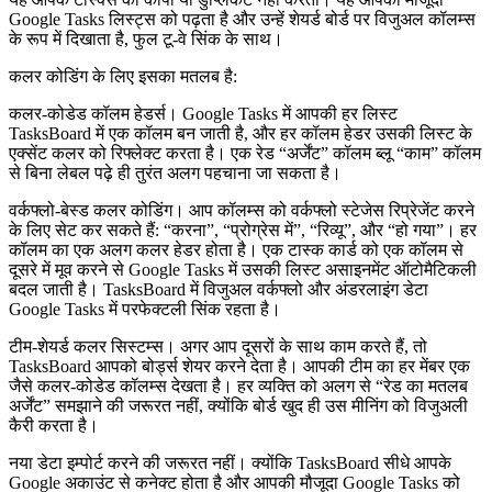
Google Tasks लिस्ट्स को पढ़ता है और उन्हें शेयर्ड बोर्ड पर विजुअल कॉलम्स
के रूप में दिखाता है, फुल टू-वे सिंक के साथ।
कलर कोडिंग के लिए इसका मतलब है:
कलर-कोडेड कॉलम हेडर्स।
Google Tasks में आपकी हर लिस्ट
TasksBoard में एक कॉलम बन जाती है, और हर कॉलम हेडर उसकी लिस्ट के
एक्सेंट कलर को रिफ्लेक्ट करता है। एक रेड “अर्जेंट” कॉलम ब्लू “काम” कॉलम
से बिना लेबल पढ़े ही तुरंत अलग पहचाना जा सकता है।
वर्कफ्लो-बेस्ड कलर कोडिंग।
आप कॉलम्स को वर्कफ्लो स्टेजेस रिप्रेजेंट करने
के लिए सेट कर सकते हैं: “करना”, “प्रोग्रेस में”, “रिव्यू”, और “हो गया”। हर
कॉलम का एक अलग कलर हेडर होता है। एक टास्क कार्ड को एक कॉलम से
दूसरे में मूव करने से Google Tasks में उसकी लिस्ट असाइनमेंट ऑटोमैटिकली
बदल जाती है। TasksBoard में विजुअल वर्कफ्लो और अंडरलाइंग डेटा
Google Tasks में परफेक्टली सिंक रहता है।
टीम-शेयर्ड कलर सिस्टम्स।
अगर आप दूसरों के साथ काम करते हैं, तो
TasksBoard आपको बोर्ड्स शेयर करने देता है। आपकी टीम का हर मेंबर एक
जैसे कलर-कोडेड कॉलम्स देखता है। हर व्यक्ति को अलग से “रेड का मतलब
अर्जेंट” समझाने की जरूरत नहीं, क्योंकि बोर्ड खुद ही उस मीनिंग को विजुअली
कैरी करता है।
नया डेटा इम्पोर्ट करने की जरूरत नहीं।
क्योंकि TasksBoard सीधे आपके
Google अकाउंट से कनेक्ट होता है और आपकी मौजूदा Google Tasks को