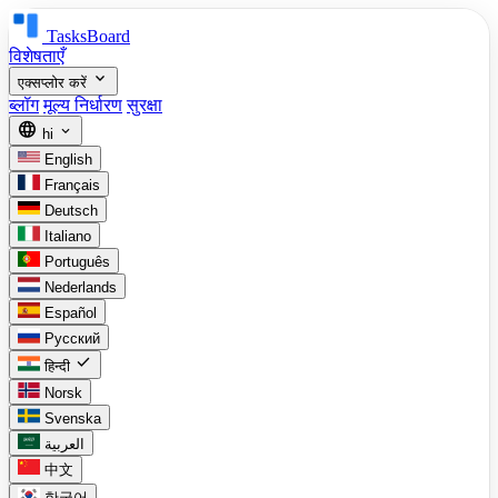
TasksBoard
विशेषताएँ
expand_more
एक्सप्लोर करें
ब्लॉग
मूल्य निर्धारण
सुरक्षा
language
expand_more
hi
English
Français
Deutsch
Italiano
Português
Nederlands
Español
Русский
check
हिन्दी
Norsk
Svenska
العربية
中文
한국어