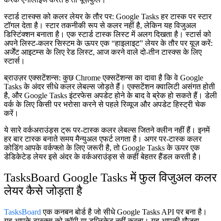
स्टार्ड टास्क्स को कलर लेयर के तौर पर:
Google Tasks हर टास्क पर स्टार
टॉगल देता है। स्टार तकनीकी रूप से कलर नहीं है, लेकिन यह विजुअल
डिस्टिंक्शन बनाता है। एक स्टार्ड टास्क लिस्ट में अलग दिखता है। स्टार्स को
अपने लिस्ट-कलर सिस्टम के ऊपर एक “हाइलाइट” लेयर के तौर पर यूज़ करें:
अर्जेंट आइटम्स के लिए रेड लिस्ट, आज करने वाले दो-तीन टास्क्स के लिए
स्टार्स।
ब्राउज़र एक्सटेंशन्स:
कुछ Chrome एक्सटेंशन्स का दावा है कि वे Google
Tasks के अंदर सीधे कलर लेबल्स जोड़ते हैं। एक्सटेंशन क्वालिटी असंगत होती
है, और Google Tasks इंटरफेस अपडेट होने के बाद वे ब्रेक हो सकते हैं। डेली
वर्क के लिए किसी पर भरोसा करने से पहले रिव्यूज और अपडेट हिस्ट्री चेक
करें।
ये सारे वर्कअराउंड्स ट्रू पर-टास्क कलर लेबल्स जितने क्लीन नहीं हैं। इनमें
हर बार टास्क बनाते समय मैन्युअल एफर्ट लगता है। अगर पर-टास्क कलर
कोडिंग आपके वर्कफ्लो के लिए जरूरी है, तो Google Tasks के ऊपर एक
डेडिकेटेड लेयर इसे अंदर के वर्कअराउंड्स से कहीं बेहतर हैंडल करती है।
TasksBoard Google Tasks में फुल विजुअल कलर
लेयर कैसे जोड़ता है
TasksBoard
एक कनबन बोर्ड है जो सीधे Google Tasks API पर बना है।
यह आपके टास्क्स को कॉपी या डुप्लिकेट नहीं करता। यह आपकी मौजूदा