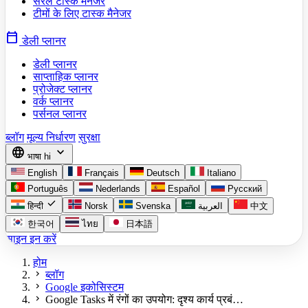
सरल टास्क मैनेजर
टीमों के लिए टास्क मैनेजर
calendar_today
डेली प्लानर
डेली प्लानर
साप्ताहिक प्लानर
प्रोजेक्ट प्लानर
वर्क प्लानर
पर्सनल प्लानर
ब्लॉग
मूल्य निर्धारण
सुरक्षा
language
expand_more
भाषा
hi
English
Français
Deutsch
Italiano
Português
Nederlands
Español
Русский
check
हिन्दी
Norsk
Svenska
العربية
中文
한국어
ไทย
日本語
साइन इन करें
होम
chevron_right
ब्लॉग
chevron_right
Google इकोसिस्टम
chevron_right
Google Tasks में रंगों का उपयोग: दृश्य कार्य प्रबं…