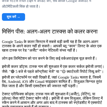
करके स्टेटस रियल टाइम में अपडेट करें, सब आपके Google अकाउंट में
ऑटोमैटिकली सिंक हो जाता है।
शुरू करें →
मिसिंग पीस: अलग-अलग टास्क्स को कलर करना
Google Tasks के कलर सिस्टम में सबसे बड़ी कमी यह है कि अलग-अलग
टास्क्स के अपने कलर नहीं हो सकते। आपकी ब्लू “काम” लिस्ट के अंदर एक
खास टास्क पर रेड “अर्जेंट” मार्कर नेटिवली संभव नहीं है।
लोग इस लिमिटेशन को पार करने के लिए कई वर्कअराउंड्स यूज़ करते हैं।
इमोजी कलर डॉट्स:
टास्क नाम की शुरुआत में एक कलर सर्कल इमोजी लगाएं।
जैसे: ”🔴 5 बजे से पहले कॉन्ट्रैक्ट भेजें” या ”🟡 क्वार्टरली रिपोर्ट रिव्यू करें”।
इमोजी हर प्लेटफॉर्म पर सही दिखते हैं, जहां Google Tasks चलता है, जिसमें
वेब, Android, iOS और Gmail साइडबार शामिल हैं। विजुअल सिग्नल तुरंत
मिल जाता है और किसी एक्सटेंशन की जरूरत नहीं पड़ती।
टेक्स्ट प्रीफिक्स कोड्स:
टास्क नाम की शुरुआत में [अर्जेंट], [वेटिंग], या
[होल्ड] जैसा शॉर्ट टेक्स्ट फ्लैग जोड़ें। इमोजी से कम विजुअल, लेकिन लिस्ट में
स्कैन करने में आसान और अगर आप बाद में टास्क्स को स्प्रेडशीट में एक्सपोर्ट
करके एनालाइज करते हैं तो यूज़फुल।