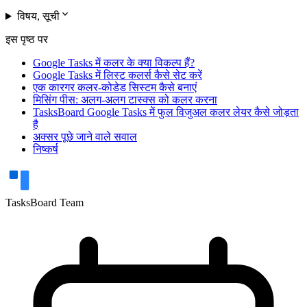
expand_more
विषय, सूची
इस पृष्ठ पर
Google Tasks में कलर के क्या विकल्प हैं?
Google Tasks में लिस्ट कलर्स कैसे सेट करें
एक कारगर कलर-कोडेड सिस्टम कैसे बनाएं
मिसिंग पीस: अलग-अलग टास्क्स को कलर करना
TasksBoard Google Tasks में फुल विजुअल कलर लेयर कैसे जोड़ता
है
अक्सर पूछे जाने वाले सवाल
निष्कर्ष
TasksBoard Team