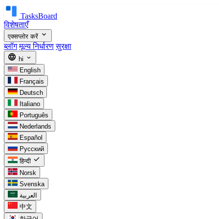
TasksBoard
विशेषताएँ
expand_more
एक्सप्लोर करें
ब्लॉग
मूल्य निर्धारण
सुरक्षा
language
expand_more
hi
English
Français
Deutsch
Italiano
Português
Nederlands
Español
Русский
check
हिन्दी
Norsk
Svenska
العربية
中文
한국어