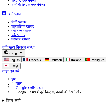
सरल टास्क मैनेजर
टीमों के लिए टास्क मैनेजर
calendar_today
डेली प्लानर
डेली प्लानर
साप्ताहिक प्लानर
प्रोजेक्ट प्लानर
वर्क प्लानर
पर्सनल प्लानर
ब्लॉग
मूल्य निर्धारण
सुरक्षा
language
expand_more
भाषा
hi
English
Français
Deutsch
Italiano
Português
日本語
साइन इन करें
होम
chevron_right
ब्लॉग
chevron_right
Google इकोसिस्टम
chevron_right
Google Tasks में पूर्ण किए गए कार्यों को देखने और …
expand_more
विषय, सूची