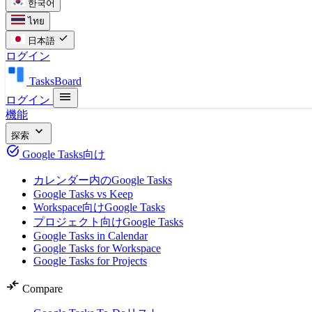
한국어
ไทย
check
日本語
ログイン
TasksBoard
menu
ログイン
機能
expand_more
探索
task_alt
Google Tasks向け
カレンダー内のGoogle Tasks
Google Tasks vs Keep
Workspace向けGoogle Tasks
プロジェクト向けGoogle Tasks
Google Tasks in Calendar
Google Tasks for Workspace
Google Tasks for Projects
compare_arrows
Compare