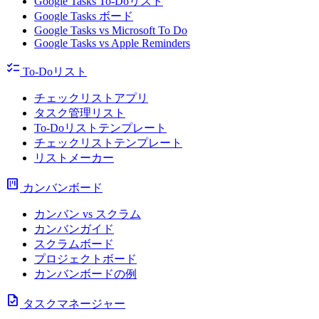
Google Tasks To-Doリスト
Google Tasks ボード
Google Tasks vs Microsoft To Do
Google Tasks vs Apple Reminders
checklist
To-Doリスト
チェックリストアプリ
タスク管理リスト
To-Doリストテンプレート
チェックリストテンプレート
リストメーカー
view_kanban
カンバンボード
カンバン vs スクラム
カンバンガイド
スクラムボード
プロジェクトボード
カンバンボードの例
task
タスクマネージャー