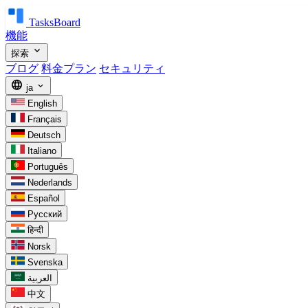
TasksBoard
機能
expand_more
探索
ブログ
料金プラン
セキュリティ
language
expand_more
ja
English
Français
Deutsch
Italiano
Português
Nederlands
Español
Русский
हिन्दी
Norsk
Svenska
العربية
中文