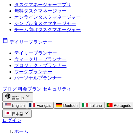
タスクマネージャーアプリ
無料タスクマネージャー
オンラインタスクマネージャー
シンプルタスクマネージャー
チーム向けタスクマネージャー
calendar_today
デイリープランナー
デイリープランナー
ウィークリープランナー
プロジェクトプランナー
ワークプランナー
パーソナルプランナー
ブログ
料金プラン
セキュリティ
language
expand_more
言語
ja
English
Français
Deutsch
Italiano
Português
check
日本語
ログイン
ホーム