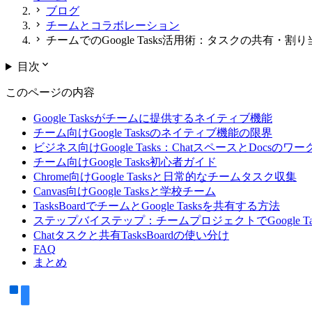
chevron_right
ブログ
chevron_right
チームとコラボレーション
chevron_right
チームでのGoogle Tasks活用術：タスクの共有・割
expand_more
目次
このページの内容
Google Tasksがチームに提供するネイティブ機能
チーム向けGoogle Tasksのネイティブ機能の限界
ビジネス向けGoogle Tasks：ChatスペースとDocsのワ
チーム向けGoogle Tasks初心者ガイド
Chrome向けGoogle Tasksと日常的なチームタスク収集
Canvas向けGoogle Tasksと学校チーム
TasksBoardでチームとGoogle Tasksを共有する方法
ステップバイステップ：チームプロジェクトでGoogle T
Chatタスクと共有TasksBoardの使い分け
FAQ
まとめ