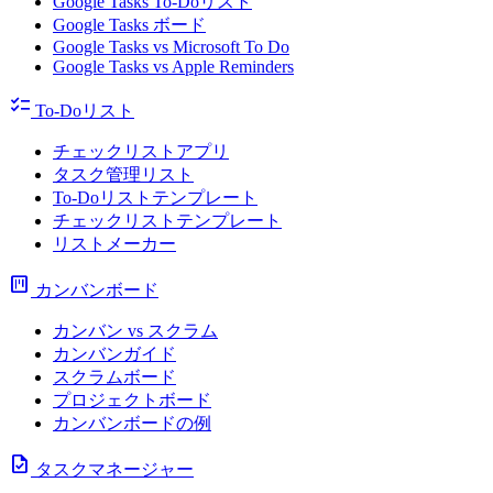
Google Tasks To-Doリスト
Google Tasks ボード
Google Tasks vs Microsoft To Do
Google Tasks vs Apple Reminders
checklist
To-Doリスト
チェックリストアプリ
タスク管理リスト
To-Doリストテンプレート
チェックリストテンプレート
リストメーカー
view_kanban
カンバンボード
カンバン vs スクラム
カンバンガイド
スクラムボード
プロジェクトボード
カンバンボードの例
task
タスクマネージャー