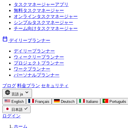
タスクマネージャーアプリ
無料タスクマネージャー
オンラインタスクマネージャー
シンプルタスクマネージャー
チーム向けタスクマネージャー
calendar_today
デイリープランナー
デイリープランナー
ウィークリープランナー
プロジェクトプランナー
ワークプランナー
パーソナルプランナー
ブログ
料金プラン
セキュリティ
language
expand_more
言語
ja
English
Français
Deutsch
Italiano
Português
check
日本語
ログイン
ホーム