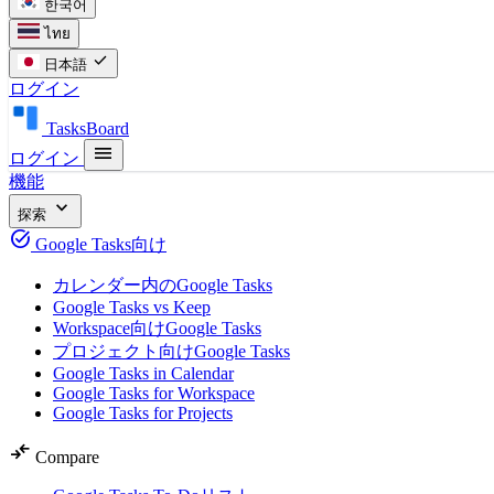
한국어
ไทย
check
日本語
ログイン
TasksBoard
menu
ログイン
機能
expand_more
探索
task_alt
Google Tasks向け
カレンダー内のGoogle Tasks
Google Tasks vs Keep
Workspace向けGoogle Tasks
プロジェクト向けGoogle Tasks
Google Tasks in Calendar
Google Tasks for Workspace
Google Tasks for Projects
compare_arrows
Compare