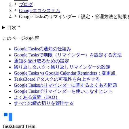
chevron_right
ブログ
chevron_right
Googleエコシステム
chevron_right
Google Tasksのリマインダー：設定・管理方法と
expand_more
目次
このページの内容
Google Tasksの通知の仕組み
Google Tasksで期限（リマインダー）を設定する方法
通知を受け取るための設定
繰り返しタスク：繰り返しリマインダーの設定
Google Tasks vs Google Calendar Reminders：変更点
TasksBoardでタスクの可視性を向上させる
Google Tasksのリマインダーに関するよくある問題
Google Tasksでリマインダーを使いこなすヒント
よくある質問（FAQ）
すべての締め切りを管理する
TasksBoard Team