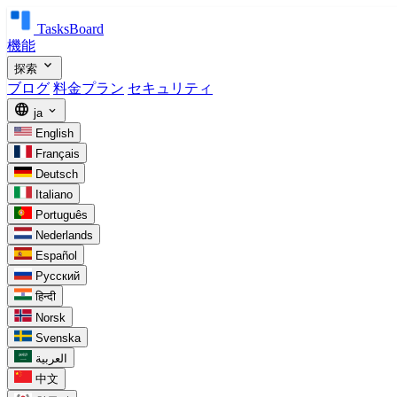
TasksBoard
機能
expand_more
探索
ブログ
料金プラン
セキュリティ
language
expand_more
ja
English
Français
Deutsch
Italiano
Português
Nederlands
Español
Русский
हिन्दी
Norsk
Svenska
العربية
中文