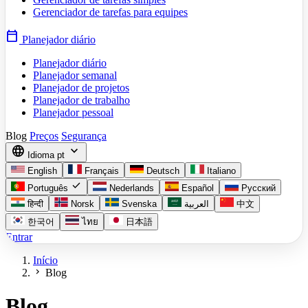
Gerenciador de tarefas para equipes
calendar_today
Planejador diário
Planejador diário
Planejador semanal
Planejador de projetos
Planejador de trabalho
Planejador pessoal
Blog
Preços
Segurança
language
expand_more
Idioma
pt
English
Français
Deutsch
Italiano
check
Português
Nederlands
Español
Русский
हिन्दी
Norsk
Svenska
العربية
中文
한국어
ไทย
日本語
Entrar
Início
chevron_right
Blog
Blog