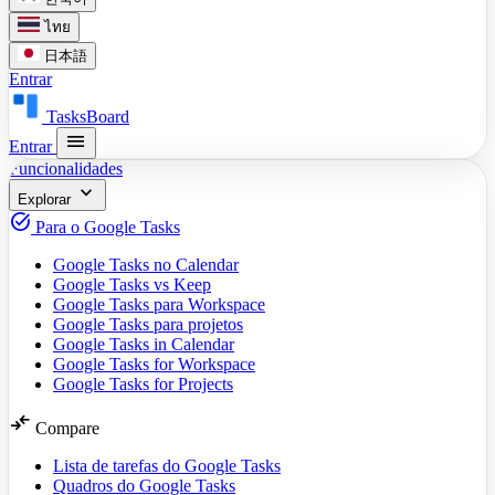
ไทย
日本語
Entrar
TasksBoard
menu
Entrar
Funcionalidades
expand_more
Explorar
task_alt
Para o Google Tasks
Google Tasks no Calendar
Google Tasks vs Keep
Google Tasks para Workspace
Google Tasks para projetos
Google Tasks in Calendar
Google Tasks for Workspace
Google Tasks for Projects
compare_arrows
Compare
Lista de tarefas do Google Tasks
Quadros do Google Tasks