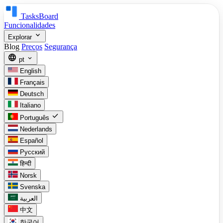
TasksBoard
Funcionalidades
expand_more
Explorar
Blog
Preços
Segurança
language
expand_more
pt
English
Français
Deutsch
Italiano
check
Português
Nederlands
Español
Русский
हिन्दी
Norsk
Svenska
العربية
中文
한국어