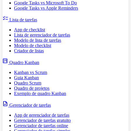
Google Tasks vs Microsoft To Do
Google Tasks vs Apple Reminders
checklist
Lista de tarefas
App de checklist
Lista de gerenciador de tarefas
Modelo de lista de tarefas
Modelo de checklist
Criador de listas
view_kanban
Quadro Kanban
Kanban vs Scrum
Guia Kanban
Quadro Scrum
Quadro de projetos
Exemplo de quadro Kanban
task
Gerenciador de tarefas
App de gerenciador de tarefas
Gerenciador de tarefas gratuito
Gerenciador de tarefas online
Gerenciador de tarefas simples