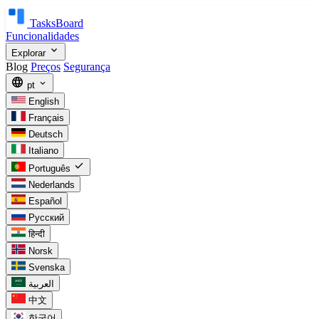
TasksBoard
Funcionalidades
expand_more
Explorar
Blog
Preços
Segurança
language
expand_more
pt
English
Français
Deutsch
Italiano
check
Português
Nederlands
Español
Русский
हिन्दी
Norsk
Svenska
العربية
中文
한국어