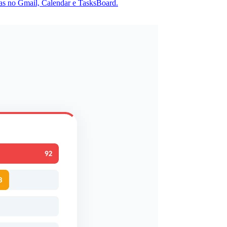
-las no Gmail, Calendar e TasksBoard.