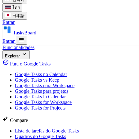
ไทย
日本語
Entrar
TasksBoard
menu
Entrar
Funcionalidades
expand_more
Explorar
task_alt
Para o Google Tasks
Google Tasks no Calendar
Google Tasks vs Keep
Google Tasks para Workspace
Google Tasks para projetos
Google Tasks in Calendar
Google Tasks for Workspace
Google Tasks for Projects
compare_arrows
Compare
Lista de tarefas do Google Tasks
Quadros do Google Tasks