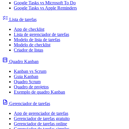
Google Tasks vs Microsoft To Do
Google Tasks vs Apple Reminders
checklist
Lista de tarefas
App de checklist
Lista de gerenciador de tarefas
Modelo de lista de tarefas
Modelo de checklist
Criador de listas
view_kanban
Quadro Kanban
Kanban vs Scrum
Guia Kanban
Quadro Scrum
Quadro de projetos
Exemplo de quadro Kanban
task
Gerenciador de tarefas
App de gerenciador de tarefas
Gerenciador de tarefas gratuito
Gerenciador de tarefas online
Gerenciador de tarefas simples