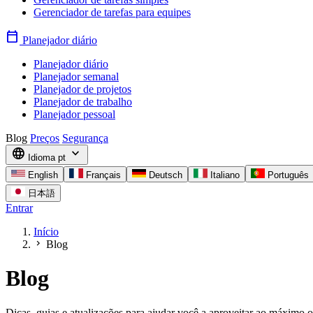
Gerenciador de tarefas para equipes
calendar_today
Planejador diário
Planejador diário
Planejador semanal
Planejador de projetos
Planejador de trabalho
Planejador pessoal
Blog
Preços
Segurança
language
expand_more
Idioma
pt
English
Français
Deutsch
Italiano
Português
日本語
Entrar
Início
chevron_right
Blog
Blog
Dicas, guias e atualizações para ajudar você a aproveitar ao máxim