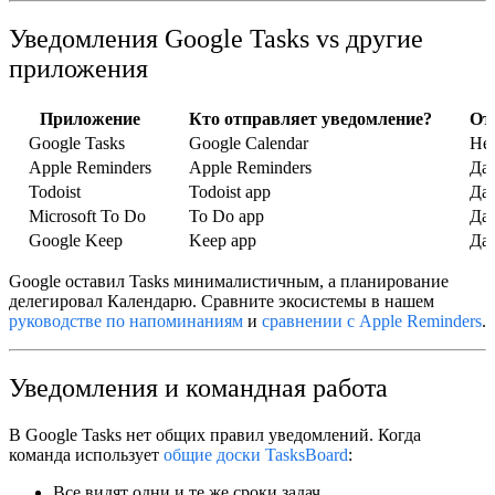
Уведомления Google Tasks vs другие
приложения
Приложение
Кто отправляет уведомление?
От
Google Tasks
Google Calendar
Не
Apple Reminders
Apple Reminders
Да
Todoist
Todoist app
Да
Microsoft To Do
To Do app
Да
Google Keep
Keep app
Да 
Google оставил Tasks минималистичным, а планирование
делегировал Календарю. Сравните экосистемы в нашем
руководстве по напоминаниям
и
сравнении с Apple Reminders
.
Уведомления и командная работа
В Google Tasks нет общих правил уведомлений. Когда
команда использует
общие доски TasksBoard
:
Все видят одни и те же сроки задач