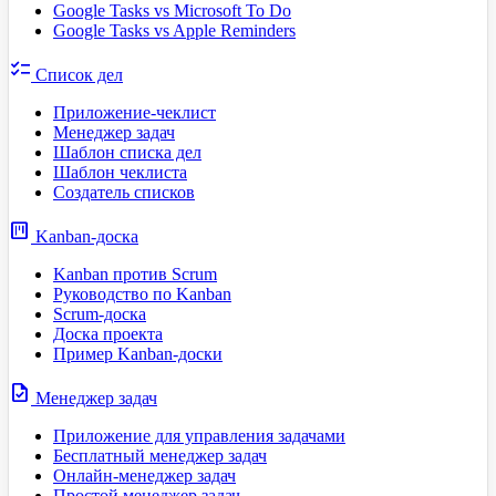
Google Tasks vs Microsoft To Do
Google Tasks vs Apple Reminders
checklist
Список дел
Приложение-чеклист
Менеджер задач
Шаблон списка дел
Шаблон чеклиста
Создатель списков
view_kanban
Kanban-доска
Kanban против Scrum
Руководство по Kanban
Scrum-доска
Доска проекта
Пример Kanban-доски
task
Менеджер задач
Приложение для управления задачами
Бесплатный менеджер задач
Онлайн-менеджер задач
Простой менеджер задач