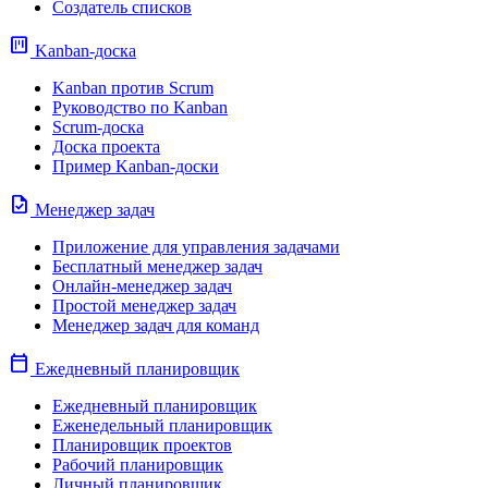
Создатель списков
view_kanban
Kanban-доска
Kanban против Scrum
Руководство по Kanban
Scrum-доска
Доска проекта
Пример Kanban-доски
task
Менеджер задач
Приложение для управления задачами
Бесплатный менеджер задач
Онлайн-менеджер задач
Простой менеджер задач
Менеджер задач для команд
calendar_today
Ежедневный планировщик
Ежедневный планировщик
Еженедельный планировщик
Планировщик проектов
Рабочий планировщик
Личный планировщик