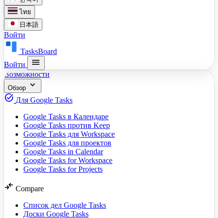
ไทย
日本語
Войти
TasksBoard
menu
Войти
Возможности
expand_more
Обзор
task_alt
Для Google Tasks
Google Tasks в Календаре
Google Tasks против Keep
Google Tasks для Workspace
Google Tasks для проектов
Google Tasks in Calendar
Google Tasks for Workspace
Google Tasks for Projects
compare_arrows
Compare
Список дел Google Tasks
Доски Google Tasks