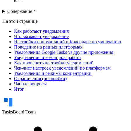
вс…
expand_more
Содержание
На этой странице
Как работают уведомления
Что вызывает уведомление
Настройки напоминаний в Календаре по умолчанию
Поведение на разных платформах
Уведомления Google Tasks vs другие приложения
Уведомления и командная работа
Как проверить настройки уведомлений
Чек-лист настроек уведомлений по платформам
Уведомления и режимы концентрации
Ограничения (не ошибки)
Частые вопросы
Итог
TasksBoard Team