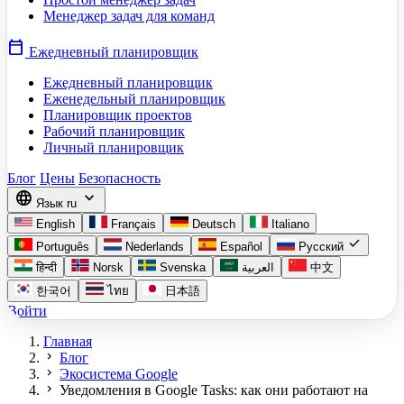
Менеджер задач для команд
calendar_today
Ежедневный планировщик
Ежедневный планировщик
Еженедельный планировщик
Планировщик проектов
Рабочий планировщик
Личный планировщик
Блог
Цены
Безопасность
language
expand_more
Язык
ru
English
Français
Deutsch
Italiano
check
Português
Nederlands
Español
Русский
हिन्दी
Norsk
Svenska
العربية
中文
한국어
ไทย
日本語
Войти
Главная
chevron_right
Блог
chevron_right
Экосистема Google
chevron_right
Уведомления в Google Tasks: как они работают на