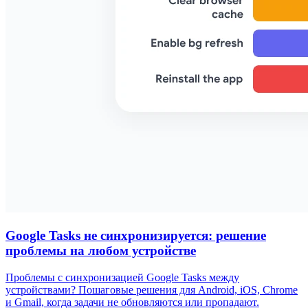
Google Tasks не синхронизируется: решение
проблемы на любом устройстве
Проблемы с синхронизацией Google Tasks между
устройствами? Пошаговые решения для Android, iOS, Chrome
и Gmail, когда задачи не обновляются или пропадают.