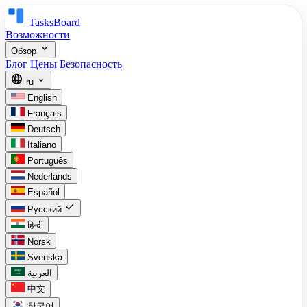
TasksBoard
Возможности
expand_more
Обзор
Блог
Цены
Безопасность
language
expand_more
ru
English
Français
Deutsch
Italiano
Português
Nederlands
Español
check
Русский
हिन्दी
Norsk
Svenska
العربية
中文
한국어