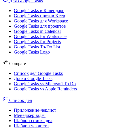
Для Google Tasks
Google Tasks в Календаре
Google Tasks против Keep
Google Tasks для Workspace
Google Tasks для проектов
Google Tasks in Calendar
Google Tasks for Workspace
Google Tasks for Projects
Google Tasks To-Do List
Google Tasks Logo
compare_arrows
Compare
Список дел Google Tasks
Доски Google Tasks
Google Tasks vs Microsoft To Do
Google Tasks vs Apple Reminders
checklist
Список дел
Приложение-чеклист
Менеджер задач
Шаблон списка дел
Шаблон чеклиста