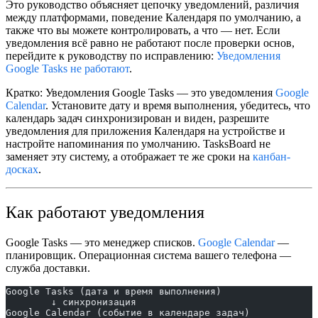
Это руководство объясняет цепочку уведомлений, различия
между платформами, поведение Календаря по умолчанию, а
также что вы можете контролировать, а что — нет. Если
уведомления всё равно не работают после проверки основ,
перейдите к руководству по исправлению:
Уведомления
Google Tasks не работают
.
Кратко:
Уведомления Google Tasks — это уведомления
Google
Calendar
. Установите дату и время выполнения, убедитесь, что
календарь задач синхронизирован и виден, разрешите
уведомления для приложения Календаря на устройстве и
настройте напоминания по умолчанию. TasksBoard не
заменяет эту систему, а отображает те же сроки на
канбан-
досках
.
Как работают уведомления
Google Tasks — это менеджер списков.
Google Calendar
—
планировщик. Операционная система вашего телефона —
служба доставки.
Google Tasks (дата и время выполнения)
        ↓ синхронизация
Google Calendar (событие в календаре задач)