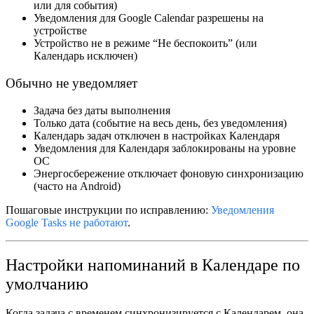
или для события)
Уведомления для Google Calendar
разрешены
на
устройстве
Устройство
не в режиме “Не беспокоить”
(или
Календарь исключен)
Обычно не уведомляет
Задача
без даты выполнения
Только
дата
(событие на весь день, без уведомления)
Календарь задач
отключен
в настройках Календаря
Уведомления для Календаря
заблокированы
на уровне
ОС
Энергосбережение
отключает фоновую синхронизацию
(часто на Android)
Пошаговые инструкции по исправлению:
Уведомления
Google Tasks не работают
.
Настройки напоминаний в Календаре по
умолчанию
Когда задача с временем синхронизируется с Календарем, она