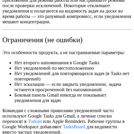
приложений для режима работы или настраивайте режимы
после
проверки исключений. Некоторые отключают
уведомления и полагаются на видимость задач на доске во
время работы — это разумный компромисс, если уведомления
мешают концентрации.
Ограничения (не ошибки)
Это особенности продукта, а не настраиваемые параметры:
Нет второго напоминания
в Google Tasks
Нет уведомлений по местоположению
Нет уведомлений для повторяющихся задач
(в Tasks нет
повторений)
Нет эскалации
— если закрыть уведомление, задача
останется просроченной без напоминаний
Боковая панель Gmail
никогда не показывает
уведомления для задач
Командам с сложными правилами уведомлений часто
используют Google Tasks для Gmail, а личные списки
переносят в
Todoist
или Apple Reminders. Рабочие группы в
Google Workspace добавляют
TasksBoard
для видимости
вместо частых уведомлений.