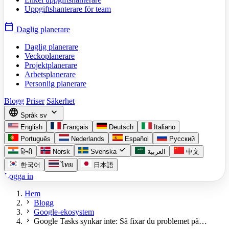
Uppgiftshanterare för team
calendar_today
Daglig planerare
Daglig planerare
Veckoplanerare
Projektplanerare
Arbetsplanerare
Personlig planerare
Blogg
Priser
Säkerhet
language
expand_more
Språk
sv
English
Français
Deutsch
Italiano
Português
Nederlands
Español
Русский
check
हिन्दी
Norsk
Svenska
العربية
中文
한국어
ไทย
日本語
Logga in
Hem
chevron_right
Blogg
chevron_right
Google-ekosystem
chevron_right
Google Tasks synkar inte: Så fixar du problemet på…