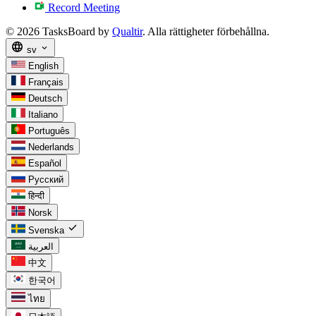
Record Meeting
© 2026 TasksBoard by
Qualtir
. Alla rättigheter förbehållna.
language
expand_more
sv
English
Français
Deutsch
Italiano
Português
Nederlands
Español
Русский
हिन्दी
Norsk
check
Svenska
العربية
中文
한국어
ไทย