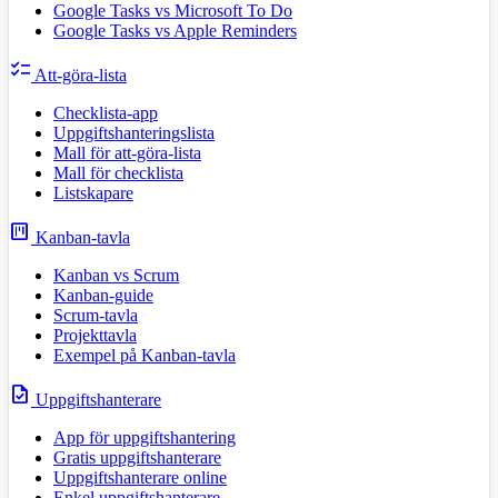
Google Tasks vs Microsoft To Do
Google Tasks vs Apple Reminders
checklist
Att-göra-lista
Checklista-app
Uppgiftshanteringslista
Mall för att-göra-lista
Mall för checklista
Listskapare
view_kanban
Kanban-tavla
Kanban vs Scrum
Kanban-guide
Scrum-tavla
Projekttavla
Exempel på Kanban-tavla
task
Uppgiftshanterare
App för uppgiftshantering
Gratis uppgiftshanterare
Uppgiftshanterare online
Enkel uppgiftshanterare