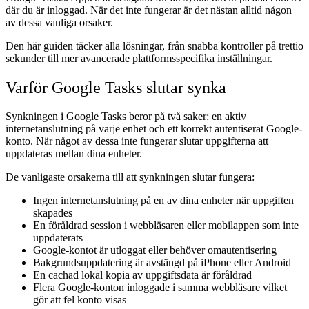
där du är inloggad. När det inte fungerar är det nästan alltid någon
av dessa vanliga orsaker.
Den här guiden täcker alla lösningar, från snabba kontroller på trettio
sekunder till mer avancerade plattformsspecifika inställningar.
Varför Google Tasks slutar synka
Synkningen i Google Tasks beror på två saker: en aktiv
internetanslutning på varje enhet och ett korrekt autentiserat Google-
konto. När något av dessa inte fungerar slutar uppgifterna att
uppdateras mellan dina enheter.
De vanligaste orsakerna till att synkningen slutar fungera:
Ingen internetanslutning
på en av dina enheter när uppgiften
skapades
En föråldrad session
i webbläsaren eller mobilappen som inte
uppdaterats
Google-kontot är utloggat
eller behöver omautentisering
Bakgrundsuppdatering är avstängd
på iPhone eller Android
En cachad lokal kopia
av uppgiftsdata är föråldrad
Flera Google-konton
inloggade i samma webbläsare vilket
gör att fel konto visas