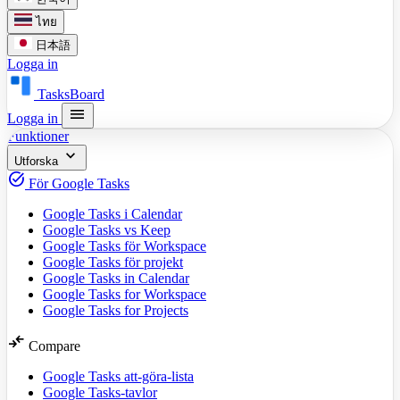
ไทย
日本語
Logga in
TasksBoard
menu
Logga in
Funktioner
expand_more
Utforska
task_alt
För Google Tasks
Google Tasks i Calendar
Google Tasks vs Keep
Google Tasks för Workspace
Google Tasks för projekt
Google Tasks in Calendar
Google Tasks for Workspace
Google Tasks for Projects
compare_arrows
Compare
Google Tasks att-göra-lista
Google Tasks-tavlor