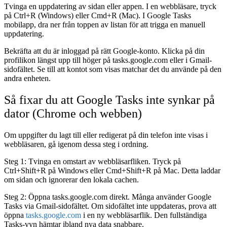
Tvinga en uppdatering av sidan eller appen.
I en webbläsare, tryck
på Ctrl+R (Windows) eller Cmd+R (Mac). I Google Tasks
mobilapp, dra ner från toppen av listan för att trigga en manuell
uppdatering.
Bekräfta att du är inloggad på rätt Google-konto.
Klicka på din
profilikon längst upp till höger på tasks.google.com eller i Gmail-
sidofältet. Se till att kontot som visas matchar det du använde på den
andra enheten.
Så fixar du att Google Tasks inte synkar på
dator (Chrome och webben)
Om uppgifter du lagt till eller redigerat på din telefon inte visas i
webbläsaren, gå igenom dessa steg i ordning.
Steg 1: Tvinga en omstart av webbläsarfliken.
Tryck på
Ctrl+Shift+R på Windows eller Cmd+Shift+R på Mac. Detta laddar
om sidan och ignorerar den lokala cachen.
Steg 2: Öppna tasks.google.com direkt.
Många använder Google
Tasks via Gmail-sidofältet. Om sidofältet inte uppdateras, prova att
öppna
tasks.google.com
i en ny webbläsarflik. Den fullständiga
Tasks-vyn hämtar ibland nya data snabbare.