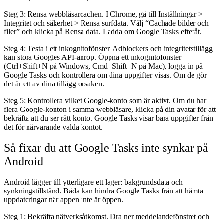
Steg 3: Rensa webbläsarcachen.
I Chrome, gå till Inställningar >
Integritet och säkerhet > Rensa surfdata. Välj “Cachade bilder och
filer” och klicka på Rensa data. Ladda om Google Tasks efteråt.
Steg 4: Testa i ett inkognitofönster.
Adblockers och integritetstillägg
kan störa Googles API-anrop. Öppna ett inkognitofönster
(Ctrl+Shift+N på Windows, Cmd+Shift+N på Mac), logga in på
Google Tasks och kontrollera om dina uppgifter visas. Om de gör
det är ett av dina tillägg orsaken.
Steg 5: Kontrollera vilket Google-konto som är aktivt.
Om du har
flera Google-konton i samma webbläsare, klicka på din avatar för att
bekräfta att du ser rätt konto. Google Tasks visar bara uppgifter från
det för närvarande valda kontot.
Så fixar du att Google Tasks inte synkar på
Android
Android lägger till ytterligare ett lager: bakgrundsdata och
synkningstillstånd. Båda kan hindra Google Tasks från att hämta
uppdateringar när appen inte är öppen.
Steg 1: Bekräfta nätverksåtkomst.
Dra ner meddelandefönstret och