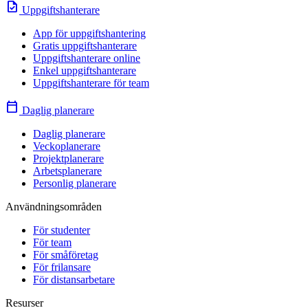
task
Uppgiftshanterare
App för uppgiftshantering
Gratis uppgiftshanterare
Uppgiftshanterare online
Enkel uppgiftshanterare
Uppgiftshanterare för team
calendar_today
Daglig planerare
Daglig planerare
Veckoplanerare
Projektplanerare
Arbetsplanerare
Personlig planerare
Användningsområden
För studenter
För team
För småföretag
För frilansare
För distansarbetare
Resurser