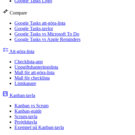
Google Tasks Logo
compare_arrows
Compare
Google Tasks att-göra-lista
Google Tasks-tavlor
Google Tasks vs Microsoft To Do
Google Tasks vs Apple Reminders
checklist
Att-göra-lista
Checklista-app
Uppgiftshanteringslista
Mall för att-göra-lista
Mall för checklista
Listskapare
view_kanban
Kanban-tavla
Kanban vs Scrum
Kanban-guide
Scrum-tavla
Projekttavla
Exempel på Kanban-tavla