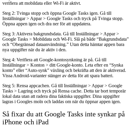
verifiera att mobildata eller Wi-Fi är aktivt.
Steg 2: Tvinga stopp och öppna Google Tasks igen.
Gå till
Inställningar > Appar > Google Tasks och tryck på Tvinga stopp.
Öppna appen igen och dra ner för att uppdatera.
Steg 3: Aktivera bakgrundsdata.
Gå till Inställningar > Appar >
Google Tasks > Mobildata och Wi-Fi. Slå på både “Bakgrundsdata”
och “Obegränsad dataanvändning.” Utan detta hämtar appen bara
nya uppgifter när du är aktiv i den.
Steg 4: Verifiera att Google-kontosynkning är på.
Gå till
Inställningar > Konton > ditt Google-konto. Leta efter en “Synka
konto” eller “Auto-synk” växling och bekräfta att den är aktiverad.
Vissa Android-varianter stänger av detta för att spara batteri.
Steg 5: Rensa appcachen.
Gå till Inställningar > Appar > Google
Tasks > Lagring och tryck på Rensa cache. Detta tar bort temporär
lokal data utan att radera dina faktiska uppgifter. Dina uppgifter
lagras i Googles moln och laddas om när du öppnar appen igen.
Så fixar du att Google Tasks inte synkar på
iPhone och iPad