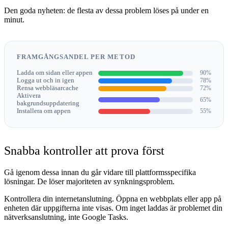
Den goda nyheten: de flesta av dessa problem löses på under en
minut.
FRAMGÅNGSANDEL PER METOD
Ladda om sidan eller appen
90%
Logga ut och in igen
78%
Rensa webbläsarcache
72%
Aktivera
65%
bakgrundsuppdatering
Installera om appen
55%
Snabba kontroller att prova först
Gå igenom dessa innan du går vidare till plattformsspecifika
lösningar. De löser majoriteten av synkningsproblem.
Kontrollera din internetanslutning.
Öppna en webbplats eller app på
enheten där uppgifterna inte visas. Om inget laddas är problemet din
nätverksanslutning, inte Google Tasks.