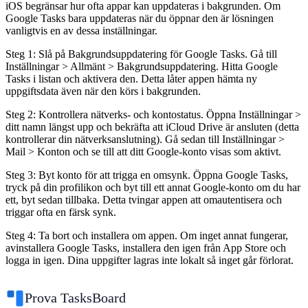
iOS begränsar hur ofta appar kan uppdateras i bakgrunden. Om
Google Tasks bara uppdateras när du öppnar den är lösningen
vanligtvis en av dessa inställningar.
Steg 1: Slå på Bakgrundsuppdatering för Google Tasks.
Gå till
Inställningar > Allmänt > Bakgrundsuppdatering. Hitta Google
Tasks i listan och aktivera den. Detta låter appen hämta ny
uppgiftsdata även när den körs i bakgrunden.
Steg 2: Kontrollera nätverks- och kontostatus.
Öppna Inställningar >
ditt namn längst upp och bekräfta att iCloud Drive är ansluten (detta
kontrollerar din nätverksanslutning). Gå sedan till Inställningar >
Mail > Konton och se till att ditt Google-konto visas som aktivt.
Steg 3: Byt konto för att trigga en omsynk.
Öppna Google Tasks,
tryck på din profilikon och byt till ett annat Google-konto om du har
ett, byt sedan tillbaka. Detta tvingar appen att omautentisera och
triggar ofta en färsk synk.
Steg 4: Ta bort och installera om appen.
Om inget annat fungerar,
avinstallera Google Tasks, installera den igen från App Store och
logga in igen. Dina uppgifter lagras inte lokalt så inget går förlorat.
Prova TasksBoard