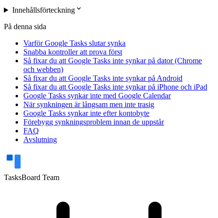
expand_more
Innehållsförteckning
På denna sida
Varför Google Tasks slutar synka
Snabba kontroller att prova först
Så fixar du att Google Tasks inte synkar på dator (Chrome
och webben)
Så fixar du att Google Tasks inte synkar på Android
Så fixar du att Google Tasks inte synkar på iPhone och iPad
Google Tasks synkar inte med Google Calendar
När synkningen är långsam men inte trasig
Google Tasks synkar inte efter kontobyte
Förebygg synkningsproblem innan de uppstår
FAQ
Avslutning
TasksBoard Team