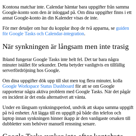
Kontona matchar inte.
Calendar hämtar bara uppgifter från samma
Google-konto som den är inloggad på. Om dina uppgifter finns i ett
annat Google-konto än din Kalender visas de inte.
För mer detaljer om hur du kopplar ihop de två apparna, se
guiden
för Google Tasks och Calendar-integration
.
När synkningen är långsam men inte trasig
Ibland fungerar Google Tasks inte helt fel. Det tar bara några
minuter istället för sekunder. Detta betyder vanligtvis en tillfällig
serverfördröjning hos Google.
Om dina uppgifter dök upp till slut men tog flera minuter, kolla
Google Workspace Status Dashboard
för att se om Google
rapporterar några aktiva problem med Google Tasks. När det pågår
en incident är det enda alternativet att vänta.
Under en långsam synkningsperiod, undvik att skapa samma uppgift
på två enheter. Att lägga till en uppgift på både din telefon och
laptop innan synkningen hinner ikapp är den vanligaste orsaken till
dubbletter som behöver manuell rensning senare.