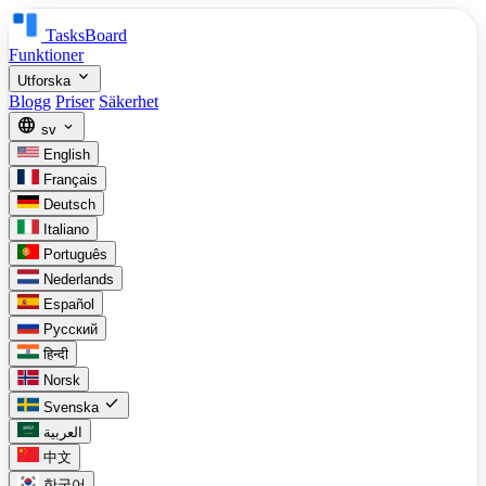
TasksBoard
Funktioner
expand_more
Utforska
Blogg
Priser
Säkerhet
language
expand_more
sv
English
Français
Deutsch
Italiano
Português
Nederlands
Español
Русский
हिन्दी
Norsk
check
Svenska
العربية
中文
한국어