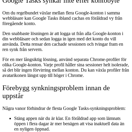
Google Tasks synkar inte efter kontobyte
Om du regelbundet växlar mellan flera Google-konton i samma
webbläsare kan Google Tasks ibland cachas en föråldrad vy från
föregående konto.
Den snabbaste lösningen är att logga ut från alla Google-konton i
din webbläsare och sedan logga in igen med det konto du vill
använda. Detta rensar den cachade sessionen och tvingar fram en
ren synk från servern.
För en mer långsiktig lösning, använd separata Chrome-profiler för
olika Google-konton. Varje profil håller sina sessioner helt isolerade,
så det blir ingen förvirring mellan konton. Du kan växla profiler från
avatarikonen längst upp till höger i Chrome.
Förebygg synkningsproblem innan de
uppstår
Några vanor förhindrar de flesta Google Tasks-synkningsproblem:
Stäng appen när du är klar.
En föråldrad app som lämnats
öppen i flera dagar är mer benägen att visa inaktuell data än
en nyligen öppnad.