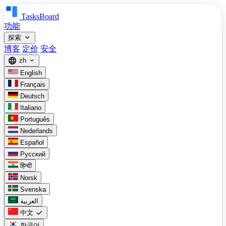
TasksBoard
功能
expand_more
探索
博客
定价
安全
language
zh
expand_more
English
Français
Deutsch
Italiano
Português
Nederlands
Español
Русский
हिन्दी
Norsk
Svenska
العربية
check
中文
한국어