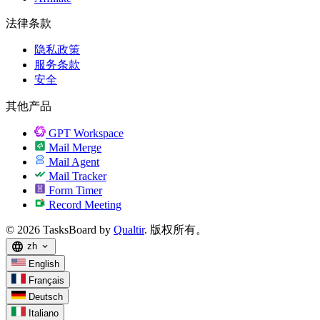
法律条款
隐私政策
服务条款
安全
其他产品
GPT Workspace
Mail Merge
Mail Agent
Mail Tracker
Form Timer
Record Meeting
© 2026 TasksBoard by
Qualtir
. 版权所有。
language
zh
expand_more
English
Français
Deutsch
Italiano