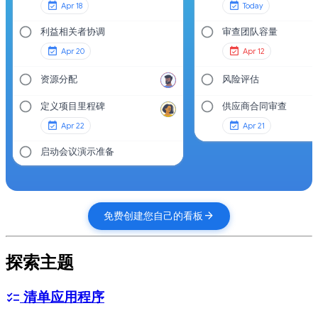
Apr 18
Today
利益相关者协调
审查团队容量
Apr 20
Apr 12
资源分配
风险评估
定义项目里程碑
供应商合同审查
Apr 22
Apr 21
启动会议演示准备
arrow_forward
免费创建您自己的看板
探索主题
清单应用程序
checklist