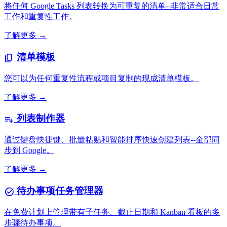
将任何 Google Tasks 列表转换为可重复的清单--非常适合日常
工作和重复性工作。
了解更多 →
清单模板
content_copy
您可以为任何重复性流程或项目复制的现成清单模板。
了解更多 →
列表制作器
playlist_add
通过键盘快捷键、批量粘贴和智能排序快速创建列表--全部同
步到 Google。
了解更多 →
待办事项任务管理器
task_alt
在免费计划上管理带有子任务、截止日期和 Kanban 看板的多
步骤待办事项。