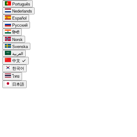
Português
Nederlands
Español
Русский
हिन्दी
Norsk
Svenska
العربية
check
中文
한국어
ไทย
日本語
task_alt
针对 Google Tasks
日历中的 Google Tasks
chevron_right
Google Tasks 与 Keep 对比
chevron_right
用于 Workspace 的 Google Tasks
chevron_right
用于项目的 Google Tasks
chevron_right
Google Tasks in Calendar
chevron_right
Google Tasks for Workspace
chevron_right