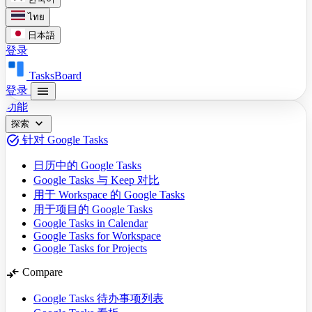
ไทย
日本語
登录
TasksBoard
menu
登录
功能
expand_more
探索
task_alt
针对 Google Tasks
日历中的 Google Tasks
Google Tasks 与 Keep 对比
用于 Workspace 的 Google Tasks
用于项目的 Google Tasks
Google Tasks in Calendar
Google Tasks for Workspace
Google Tasks for Projects
compare_arrows
Compare
Google Tasks 待办事项列表