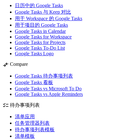
日历中的 Google Tasks
Google Tasks 与 Keep 对比
用于 Workspace 的 Google Tasks
用于项目的 Google Tasks
Google Tasks in Calendar
Google Tasks for Workspace
Google Tasks for Projects
Google Tasks To-Do List
Google Tasks Logo
compare_arrows
Compare
Google Tasks 待办事项列表
Google Tasks 看板
Google Tasks vs Microsoft To Do
Google Tasks vs Apple Reminders
checklist
待办事项列表
清单应用
任务管理器列表
待办事项列表模板
清单模板