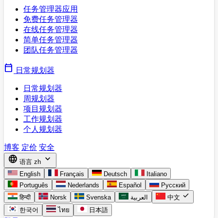
任务管理器应用
免费任务管理器
在线任务管理器
简单任务管理器
团队任务管理器
calendar_today
日常规划器
日常规划器
周规划器
项目规划器
工作规划器
个人规划器
博客
定价
安全
language
expand_more
语言
zh
English
Français
Deutsch
Italiano
Português
Nederlands
Español
Русский
check
हिन्दी
Norsk
Svenska
العربية
中文
한국어
ไทย
日本語