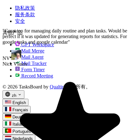
隐私政策
服务条款
安全
其他产品
GPT Workspace
Mail Merge
Mail Agent
Mail Tracker
Form Timer
Record Meeting
© 2026 TasksBoard by
Qualtir
. 版权所有。
language
expand_more
zh
English
Français
Deutsch
Italiano
Português
Nederlands