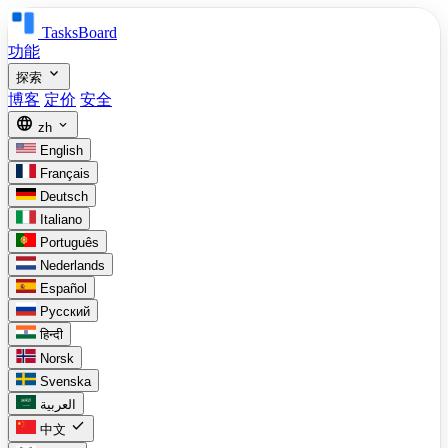
TasksBoard
功能
expand_more
探索
博客
定价
安全
language
expand_more
zh
English
Français
Deutsch
Italiano
Português
Nederlands
Español
Русский
हिन्दी
Norsk
Svenska
العربية
check
中文