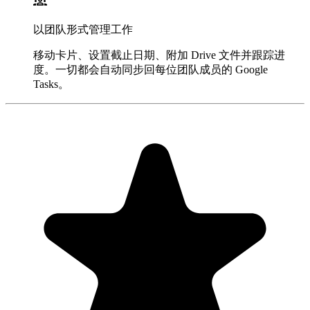
groups
以团队形式管理工作
移动卡片、设置截止日期、附加 Drive 文件并跟踪进
度。一切都会自动同步回每位团队成员的 Google
Tasks。
"Always have 101 things to do and this helps me organize and
prioritize like no other app can. It syncs to my phone and laptop, and
when I add dates to tasks, they automatically integrate into my
Google Calendar, which is immensely convenient. I can look at my
daily, weekly, and monthly overview in Google Calendar and
clearly see how much I was able to accomplish! Great tool indeed.
Excited to see how it will evolve over time."