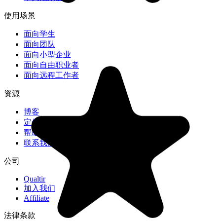
使用场景
面向学生
面向团队
面向小型企业
面向自由职业者
面向远程工作者
资源
博客
"Great too for managing daily routine and plan tasks. Would be
定价
perfect if it was updated for generating reports for statistics. For
帮助中心
google tasks and google calendar"
联系我们
NV
公司
Nick Vlasov
Qualtir
加入我们
Affiliate
法律条款