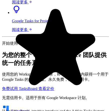
arrow_forward
阅读更多
lightbulb
Google Tasks for Projects
arrow_forward
阅读更多
"I love the simple, intuitive interface and the Add to Tasks feature,
especially as I work through my emails! Sharing my tasks is also
easy. Overall, outstanding and simple to use, and that means a lot
开始使用
with too many complex tasks out there!"
为您的整个 Google Workspace 团队提供
GC
统一的任务系统
Greg Cantori
使用您的 Workspace 账户登录，即可在几分钟内获得一个用于
Google Tasks 的共享看板。永久免费，无需信用卡。
免费试用 TasksBoard
查看定价
无需信用卡。适用于所有 Google Workspace 计划。