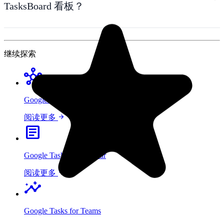
TasksBoard 看板？
继续探索
hub
Google Tasks Boards
arrow_forward
阅读更多
article
Google Tasks in Calendar
arrow_forward
阅读更多
insights
Google Tasks for Teams