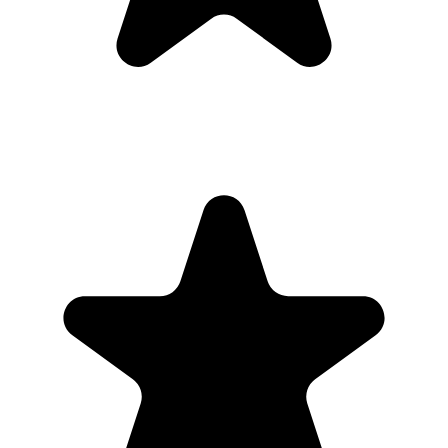
PR
Parina Ramjee