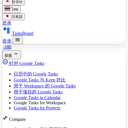
한국어
ไทย
日本語
登录
TasksBoard
menu
登录
功能
expand_more
探索
task_alt
针对 Google Tasks
日历中的 Google Tasks
Google Tasks 与 Keep 对比
用于 Workspace 的 Google Tasks
用于项目的 Google Tasks
Google Tasks in Calendar
Google Tasks for Workspace
Google Tasks for Projects
compare_arrows
Compare