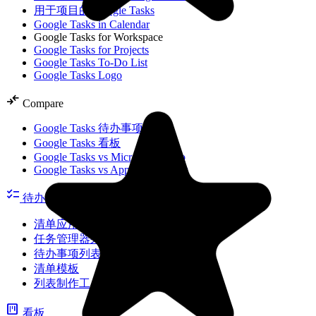
用于项目的 Google Tasks
Google Tasks in Calendar
Google Tasks for Workspace
Google Tasks for Projects
Google Tasks To-Do List
Google Tasks Logo
compare_arrows
Compare
Google Tasks 待办事项列表
Google Tasks 看板
Google Tasks vs Microsoft To Do
Google Tasks vs Apple Reminders
checklist
待办事项列表
清单应用
任务管理器列表
待办事项列表模板
清单模板
列表制作工具
view_kanban
看板