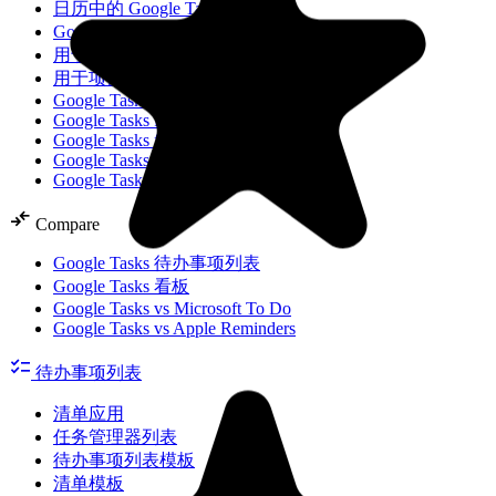
日历中的 Google Tasks
Google Tasks 与 Keep 对比
用于 Workspace 的 Google Tasks
用于项目的 Google Tasks
Google Tasks in Calendar
Google Tasks for Workspace
Google Tasks for Projects
Google Tasks To-Do List
Google Tasks Logo
compare_arrows
Compare
Google Tasks 待办事项列表
Google Tasks 看板
Google Tasks vs Microsoft To Do
Google Tasks vs Apple Reminders
checklist
待办事项列表
清单应用
任务管理器列表
待办事项列表模板
清单模板