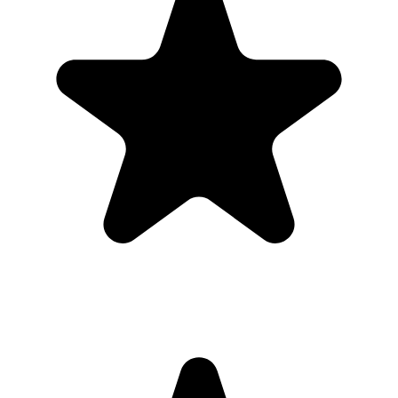
"Always have 101 things to do and this helps me organize and
prioritize like no other app can. It syncs to my phone and laptop, and
when I add dates to tasks, they automatically integrate into my
Google Calendar, which is immensely convenient. I can look at my
daily, weekly, and monthly overview in Google Calendar and
clearly see how much I was able to accomplish! Great tool indeed.
Excited to see how it will evolve over time."
PR
Parina Ramjee