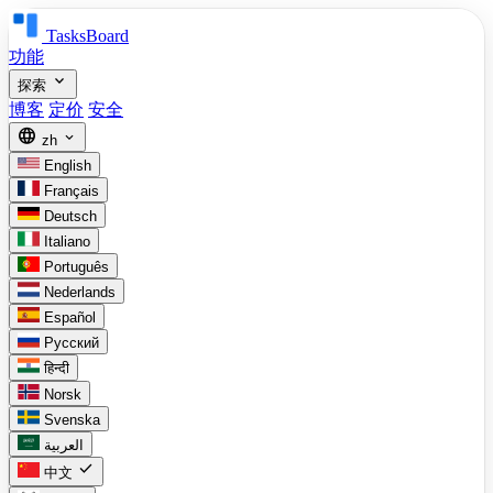
TasksBoard
功能
expand_more
探索
博客
定价
安全
language
expand_more
zh
English
Français
Deutsch
Italiano
Português
Nederlands
Español
Русский
हिन्दी
Norsk
Svenska
العربية
check
中文