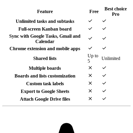
Best choice
Feature
Free
Pro
check
check
Unlimited tasks and subtasks
check
check
Full-screen Kanban board
Sync with Google Tasks, Gmail and
check
check
Calendar
check
check
Chrome extension and mobile apps
Up to
Shared lists
Unlimited
5
close
check
Multiple boards
close
check
Boards and lists customization
close
check
Custom task labels
close
check
Export to Google Sheets
close
check
Attach Google Drive files