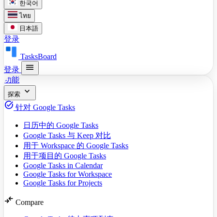
한국어
ไทย
日本語
登录
TasksBoard
menu
登录
功能
expand_more
探索
task_alt
针对 Google Tasks
日历中的 Google Tasks
Google Tasks 与 Keep 对比
用于 Workspace 的 Google Tasks
用于项目的 Google Tasks
Google Tasks in Calendar
Google Tasks for Workspace
Google Tasks for Projects
compare_arrows
Compare