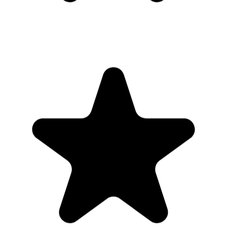
"Seriously, makes my tasks easier to share with the team, and the
free version is quite nice for our little office. Eventually, we will
expand, and this is definitely a great tool to do that! Syncs with my
Workspace and Calendar."
CC
Chase Cattrall