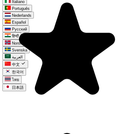
Italiano
Português
Nederlands
Español
Русский
हिन्दी
Norsk
Svenska
العربية
check
中文
한국어
ไทย
日本語