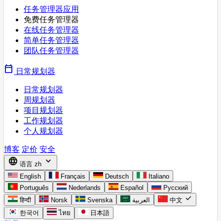
任务管理器应用
免费任务管理器
在线任务管理器
简单任务管理器
团队任务管理器
calendar_today
日常规划器
日常规划器
周规划器
项目规划器
工作规划器
个人规划器
博客
定价
安全
language
expand_more
语言
zh
English
Français
Deutsch
Italiano
Português
Nederlands
Español
Русский
check
हिन्दी
Norsk
Svenska
العربية
中文
한국어
ไทย
日本語