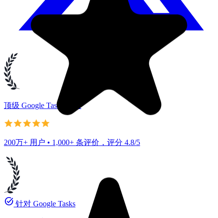
顶级 Google Tasks 应用
200万+ 用户 • 1,000+ 条评价，评分 4.8/5
task_alt
针对 Google Tasks