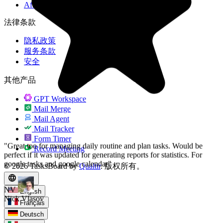
perfect if it was updated for generating reports for statistics. For
Affiliate
google tasks and google calendar"
法律条款
NV
隐私政策
Nick Vlasov
服务条款
安全
其他产品
GPT Workspace
Mail Merge
Mail Agent
Mail Tracker
Form Timer
Record Meeting
© 2026 TasksBoard by
Qualtir
. 版权所有。
language
expand_more
zh
English
Français
Deutsch